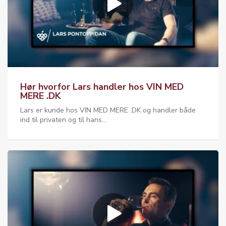
Hør hvorfor Lars handler hos VIN MED
MERE .DK
Lars er kunde hos VIN MED MERE .DK og handler både
ind til privaten og til hans...