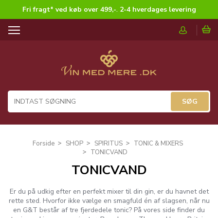
Fri fragt* ved køb over 499,-
.
2-4 hverdages levering
T
o
g
g
l
e
n
a
v
i
g
Forside
SHOP
SPIRITUS
TONIC & MIXERS
a
TONICVAND
t
TONICVAND
i
o
n
Er du på udkig efter en perfekt mixer til din gin, er du havnet det
rette sted. Hvorfor ikke vælge en smagfuld én af slagsen, når nu
en G&T består af tre fjerdedele tonic? På vores side finder du