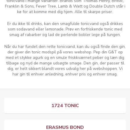
tonicvand i mange varianter. Brands som Thomas Henry, Britvic,
Franklin & Sons, Fever Tree, Lamb & Watt og Double Dutch står i
kø for at komme med dig hjem. Alle til skarpe priser.
Er du ikke til drinks, kan den smagfulde tonicvand også drikkes
som sodavand eller lemonade. Prøv en forfriskende tonic med
smag af rabarber og lad de perlende bobler lege på tungen.
Når du har fundet den rette tonicvand, kan du også finde den gin,
der giver din tonic modspil på vores webshop. Pep din G&T op
med et stykke agurk og en smule friskkværnet peber og læn dig
tilbage og nyd de mange udsøgte smage. Den gin, der passer til
dig, er helt sikkert blandt vores udvalg her på webshoppen. Vi
har gin til enhver anledning, enhver pris og enhver smag.
1724 TONIC
ERASMUS BOND