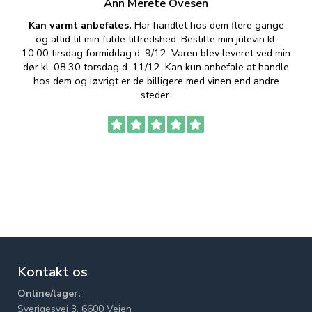
Ann Merete Ovesen
Kan varmt anbefales.
Har handlet hos dem flere gange
og altid til min fulde tilfredshed. Bestilte min julevin kl.
f
10.00 tirsdag formiddag d. 9/12. Varen blev leveret ved min
p
dør kl. 08.30 torsdag d. 11/12. Kan kun anbefale at handle
hos dem og iøvrigt er de billigere med vinen end andre
t
steder.
Kontakt os
Online/lager:
Sverigesvej 3, 6600 Vejen