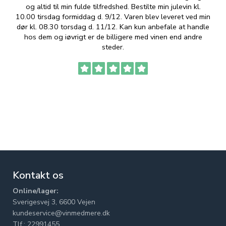
og altid til min fulde tilfredshed. Bestilte min julevin kl.
f
10.00 tirsdag formiddag d. 9/12. Varen blev leveret ved min
p
dør kl. 08.30 torsdag d. 11/12. Kan kun anbefale at handle
hos dem og iøvrigt er de billigere med vinen end andre
t
steder.
Kontakt os
Online/lager:
Sverigesvej 3, 6600 Vejen
kundeservice@vinmedmere.dk
Tlf.: 22991455