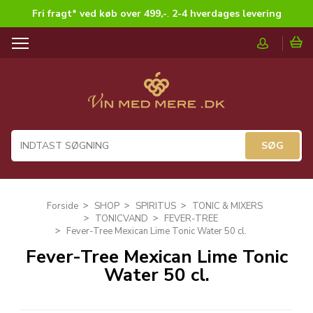
Fri fragt* ved køb over 499,-
.
2-4 hverdages levering
T
o
g
g
l
e
n
a
v
i
g
Forside
SHOP
SPIRITUS
TONIC & MIXERS
a
TONICVAND
FEVER-TREE
t
Fever-Tree Mexican Lime Tonic Water 50 cl.
i
Fever-Tree Mexican Lime Tonic
o
Water 50 cl.
n