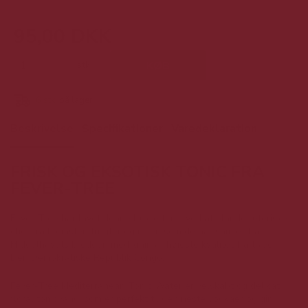
95,00 DKK
stk.
KØB
6
stk.
på lager
Beskrivelse
Specifikationer
Varedeklaration
FRISK OG EKSOTISK TONIC FRA
FEVER-TREE
Fever-Tree har lavet denne lækre tonic ved at blande æteriske
olier fra blomster, frugter og urter, som de har samlet fra
Middelhavets bredder, med kinin af højeste kvalitet fra træer i
Den Demokratiske Republik Congo.
Fever-Tree Mediterranean Tonic Water er velskabt og delikat
floral tonicvand, som er perfekt til de fineste vodkaer og gin.