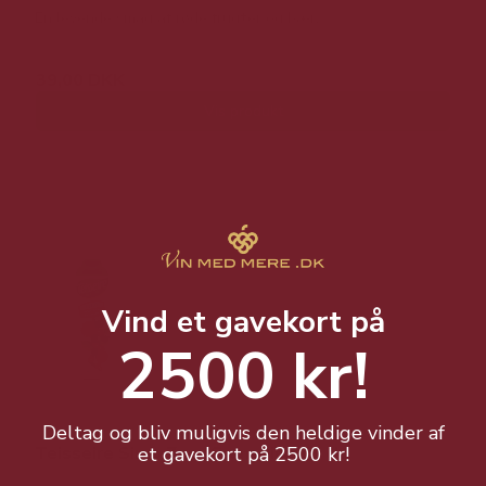
En levende smag af røde frugter og bær.
39,00 DKK
Vis produkt
Vind et gavekort på
2500 kr!
Deltag og bliv muligvis den heldige vinder af
et gavekort på 2500 kr!
Teisseire Sirup Zero Grenadine 60 cl.