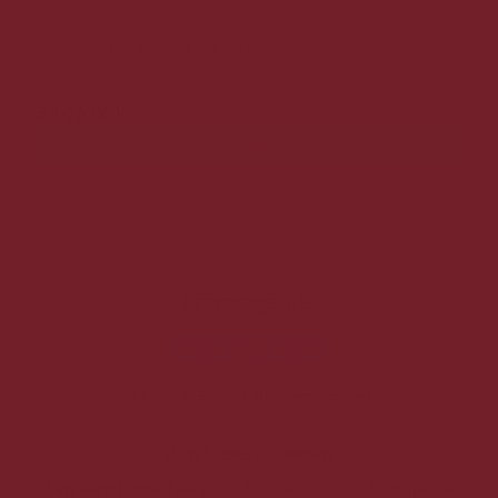
Smagen af søde, modne ferskner
39,00 DKK
Vis produkt
Fremragende
4.8 ud af 5
1100+ anmeldelser
Ann Merete Ovesen
Kan varmt anbefales.
Har handlet hos dem flere gange