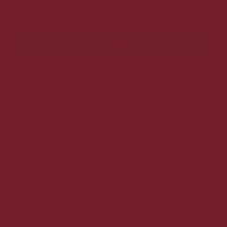
Frisk og eksotisk tonic fra Fever-Tree.
v/ 2 stk.
28,00 DKK
Vis produkt
Udsolgt
Teisseire Sirup Grenadine 60 cl.