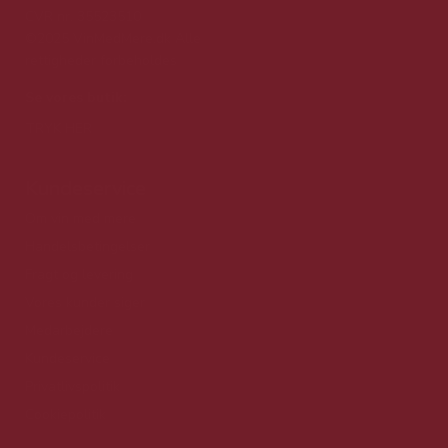
CVR nr. 35523510
©2025 VinMedMere.dk Alle
rettigheder forbeholdes
Se vores butik:
TRYK HER
Kundeservice
Om vin med mere
Handelsbetingelser
Fragt og levering
Vores kunder siger
Medarbejdere
Kundeservice
Privatlivspolitik
Cookiepolitik