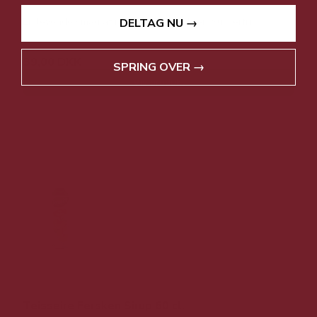
En levende smag af røde frugter og bær. Sukkerfri
DELTAG NU →
39,00 DKK
SPRING OVER →
Vis produkt
Teisseire Fersken Sirup 60 cl.