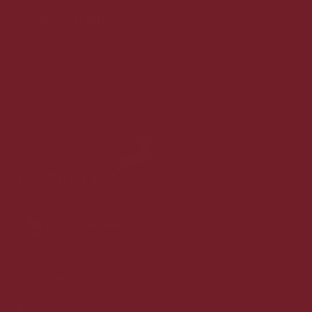
Dansk & trygt
100% Danskejet
Ledige jobs
Anbefaling fra kunderne
Gaveløsninger
Arrangementer
Følg os