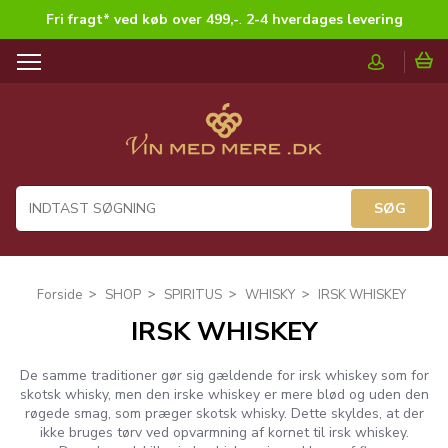
Fri fragt* ved køb over 499,-
.
2-4 hverdages levering
T
o
g
g
l
e
n
a
v
i
g
Forside
SHOP
SPIRITUS
WHISKY
IRSK WHISKEY
a
IRSK WHISKEY
t
i
o
De samme traditioner gør sig gældende for irsk whiskey som for
n
skotsk whisky, men den irske whiskey er mere blød og uden den
røgede smag, som præger skotsk whisky. Dette skyldes, at der
ikke bruges tørv ved opvarmning af kornet til irsk whiskey.