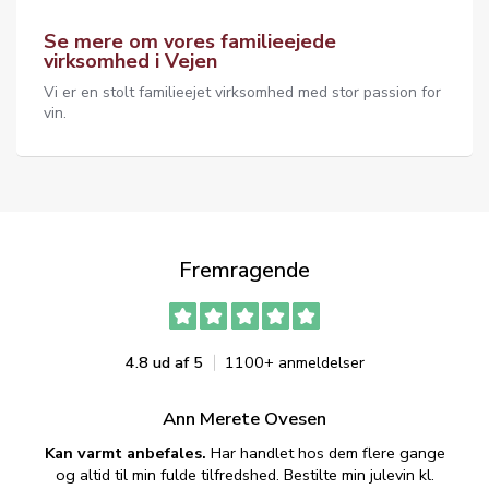
Se mere om vores familieejede
virksomhed i Vejen
Vi er en stolt familieejet virksomhed med stor passion for
vin.
Fremragende
4.8 ud af 5
1100+ anmeldelser
Ann Merete Ovesen
Kan varmt anbefales.
Har handlet hos dem flere gange
og altid til min fulde tilfredshed. Bestilte min julevin kl.
f