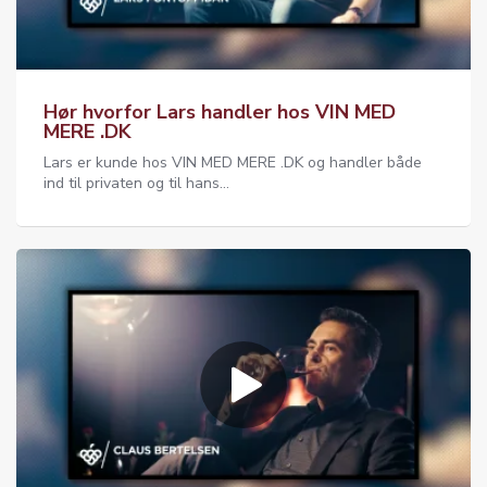
Hør hvorfor Lars handler hos VIN MED
MERE .DK
Lars er kunde hos VIN MED MERE .DK og handler både
ind til privaten og til hans...