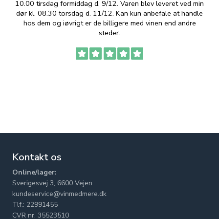
10.00 tirsdag formiddag d. 9/12. Varen blev leveret ved min
p
dør kl. 08.30 torsdag d. 11/12. Kan kun anbefale at handle
hos dem og iøvrigt er de billigere med vinen end andre
t
steder.
Kontakt os
Online/lager:
Sverigesvej 3, 6600 Vejen
kundeservice@vinmedmere.dk
Tlf.: 22991455
CVR nr. 35523510