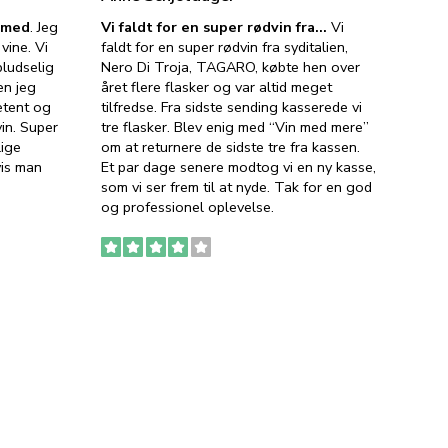
e med
. Jeg
Vi faldt for en super rødvin fra…
Vi
VIN M
vine. Vi
faldt for en super rødvin fra syditalien,
VIN M
ludselig
Nero Di Troja, TAGARO, købte hen over
velsma
en jeg
året flere flasker og var altid meget
vejled
etent og
tilfredse. Fra sidste sending kasserede vi
god ve
in. Super
tre flasker. Blev enig med “Vin med mere”
har a
lige
om at returnere de sidste tre fra kassen.
lytten
vis man
Et par dage senere modtog vi en ny kasse,
i forb
som vi ser frem til at nyde. Tak for en god
så meg
og professionel oplevelse.
den. D
to fyl
Ingen
erstat
service