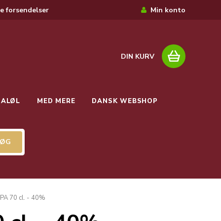
e forsendelser
Min konto
DIN KURV
IALØL
MED MERE
DANSK WEBSHOP
IPA 70 cl. - 40%