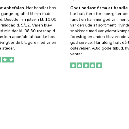
t anbefales.
Har handlet hos
Godt seriøst firma at handl
 gange og altid til min fulde
har haft flere forespørgsler om 
d. Bestilte min julevin kl. 10.00
fandt en hammer god vin, men p
ormiddag d. 9/12. Varen blev
var den ude af sortiment. Kvind
ed min dør kl. 08.30 torsdag d.
snakkede med var yderst komp
an kun anbefale at handle hos
foreslog en anden tilsvarende v
vrigt er de billigere med vinen
god service. Har aldrig haft dår
 steder.
oplevelser. Altid gode tilbud, h
venter