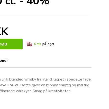
 cl. - 40%
KK
KØB
6
stk.
på lager
ioner
ik blended whisky fra Irland, lagret i specielle fade,
t lave IPA-øl. Dette giver en blomsteragtig og maltrig
affinerede whiskyer. Smag på kreativiteten!