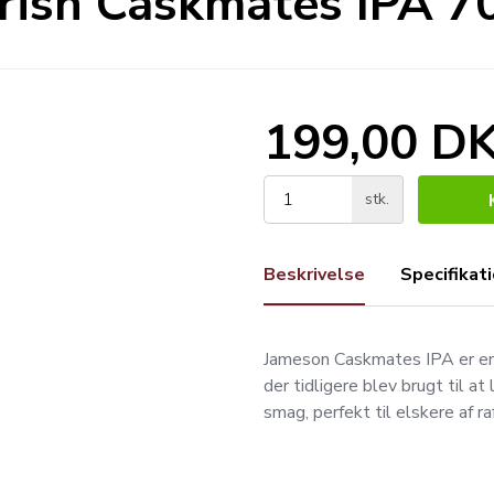
rish Caskmates IPA 70
199,00 D
stk.
Beskrivelse
Specifikat
Jameson Caskmates IPA er en un
der tidligere blev brugt til a
smag, perfekt til elskere af r