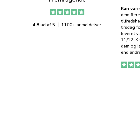
Kan varm
dem flere
tilfredshe
4.8 ud af 5
1100+ anmeldelser
tirsdag f
leveret v
11/12. K
dem og iø
end andre