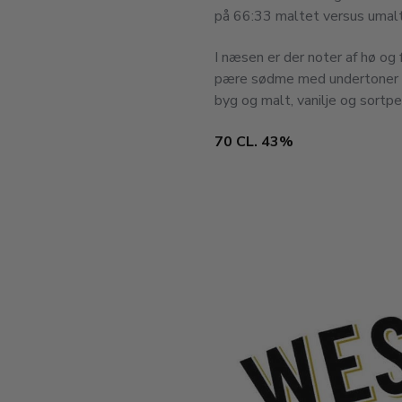
på 66:33 maltet versus umalt
I næsen er der noter af hø og
pære sødme med undertoner af 
byg og malt, vanilje og sortpeb
70 CL. 43%