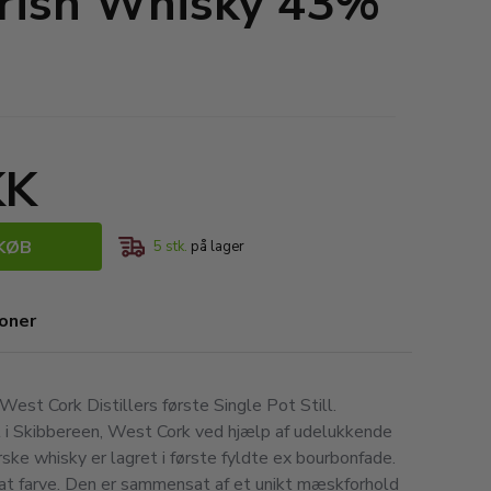
 Irish Whisky 43%
KK
KØB
5
stk.
på lager
ioner
West Cork Distillers første Single Pot Still.
t i Skibbereen, West Cork ved hjælp af udelukkende
rske whisky er lagret i første fyldte ex bourbonfade.
lsat farve. Den er sammensat af et unikt mæskforhold