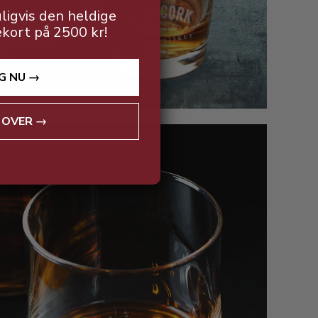
ligvis den heldige
ekort på 2500 kr!
G NU →
 OVER →