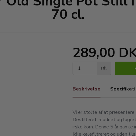
 Old Single Pot Still
70 cl.
289,00 D
stk.
Beskrivelse
Specifikat
Vi er stolte af at præsentere 
Destilleret, modnet og lagre
irske korn. Denne 5 år gamle i
Ikke kølefiltreret og uden ti