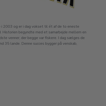
 i 2003 og er i dag vokset til ét af de to eneste
and. Historien begyndte med et samarbejde mellem en
ste venner, der begge var fiskere. I dag sælges de
nd 35 lande. Denne succes bygger på venskab,