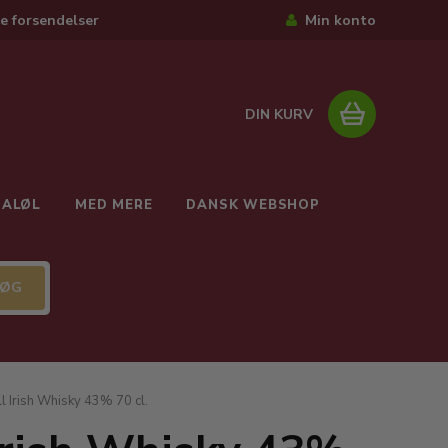
e forsendelser
Min konto
DIN KURV
IALØL
MED MERE
DANSK WEBSHOP
ll Irish Whisky 43% 70 cl.