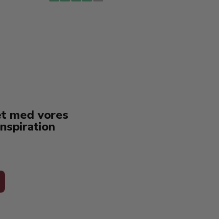
erstat
service
et med vores
nspiration