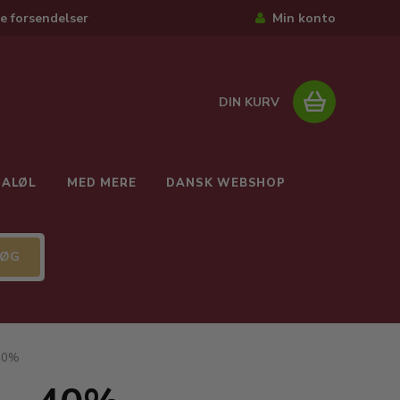
e forsendelser
Min konto
DIN KURV
IALØL
MED MERE
DANSK WEBSHOP
 40%