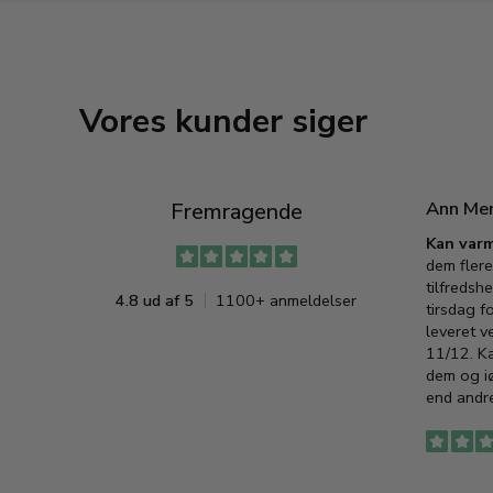
Vores kunder siger
Ann Me
Fremragende
Kan varm
dem flere
tilfredshe
4.8 ud af 5
1100+ anmeldelser
tirsdag f
leveret v
11/12. K
dem og iø
end andre