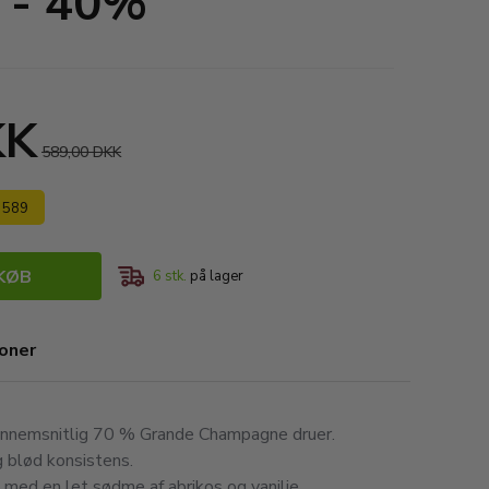
. - 40%
KK
589,00 DKK
s 589
KØB
6
stk.
på lager
ioner
nnemsnitlig 70 % Grande Champagne druer.
g blød konsistens.
 med en let sødme af abrikos og vanilje.