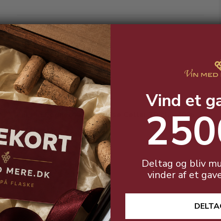
Ekplosion af krydrede frugtnoter og elegant rigdom.
Vind et g
250
Larsen Cognac XO Paradise Cellar 70 cl. - 40%
Deltag og bliv mu
vinder af et gav
Fyldige og rige noter af frugt.
DELTA