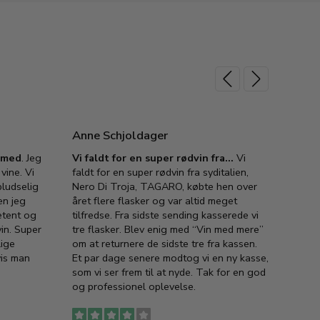
Anne Schjoldager
Jette
e med
. Jeg
Vi faldt for en super rødvin fra…
Vi
VIN M
vine. Vi
faldt for en super rødvin fra syditalien,
VIN M
ludselig
Nero Di Troja, TAGARO, købte hen over
velsma
en jeg
året flere flasker og var altid meget
vejled
etent og
tilfredse. Fra sidste sending kasserede vi
god ve
in. Super
tre flasker. Blev enig med “Vin med mere”
har a
lige
om at returnere de sidste tre fra kassen.
lytten
vis man
Et par dage senere modtog vi en ny kasse,
i forb
som vi ser frem til at nyde. Tak for en god
så meg
og professionel oplevelse.
den. D
to fyl
Ingen