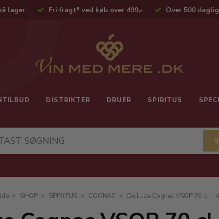
på lager
Fri fragt* ved køb over 499,-
Over 500 daglig
NTILBUD
DISTRIKTER
DRUER
SPIRITUS
SPEC
ide
SHOP
SPIRITUS
COGNAC
De Luze Cognac VSOP 70 cl. -