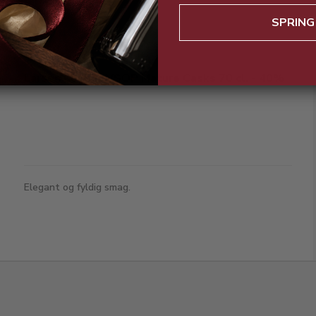
SPRING
Larsen Cognac VSOP Mature Casks 70 cl. - 40%
Elegant og fyldig smag.