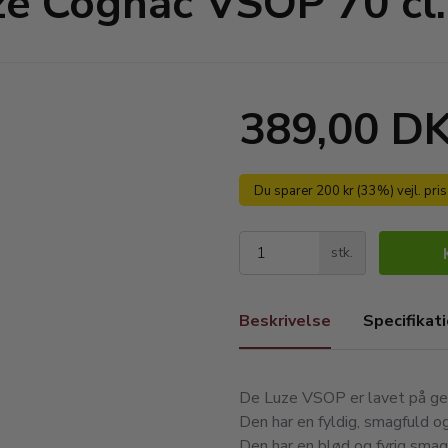
e Cognac VSOP 70 cl
389,00 D
Du sparer 200 kr (33%) vejl. pri
stk.
Beskrivelse
Specifikat
De Luze VSOP er lavet på ge
Den har en fyldig, smagfuld o
Den har en blød og fyrig smag