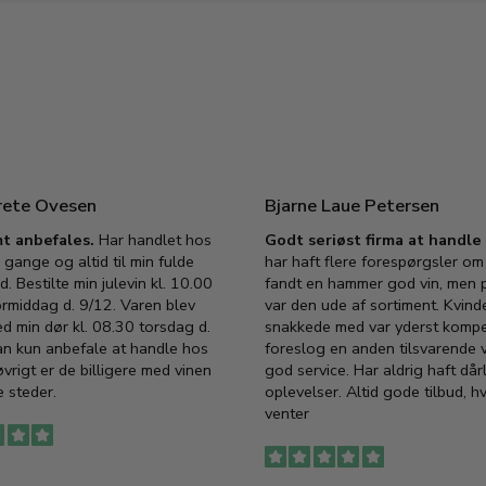
rete Ovesen
Bjarne Laue Petersen
t anbefales.
Har handlet hos
Godt seriøst firma at handl
 gange og altid til min fulde
har haft flere forespørgsler om 
d. Bestilte min julevin kl. 10.00
fandt en hammer god vin, men p
ormiddag d. 9/12. Varen blev
var den ude af sortiment. Kvind
ed min dør kl. 08.30 torsdag d.
snakkede med var yderst komp
an kun anbefale at handle hos
foreslog en anden tilsvarende v
vrigt er de billigere med vinen
god service. Har aldrig haft dår
 steder.
oplevelser. Altid gode tilbud, h
venter