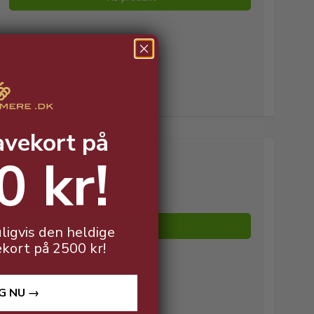
avekort på
0 kr!
849,00 DKK
449,00 DKK
Vis produkt
ligvis den heldige
ekort på 2500 kr!
G NU →