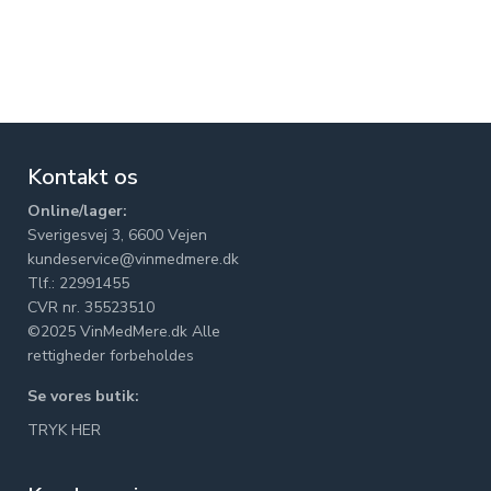
Kontakt os
Online/lager:
Sverigesvej 3, 6600 Vejen
kundeservice@vinmedmere.dk
Tlf.: 22991455
CVR nr. 35523510
©2025 VinMedMere.dk Alle
rettigheder forbeholdes
Se vores butik:
TRYK HER