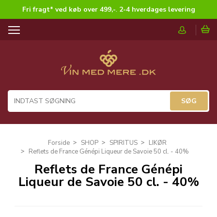
Fri fragt* ved køb over 499,-
.
2-4 hverdages levering
T
o
g
g
l
e
n
a
v
i
g
Forside
SHOP
SPIRITUS
LIKØR
a
Reflets de France Génépi Liqueur de Savoie 50 cl. - 40%
t
Reflets de France Génépi
i
Liqueur de Savoie 50 cl. - 40%
o
n