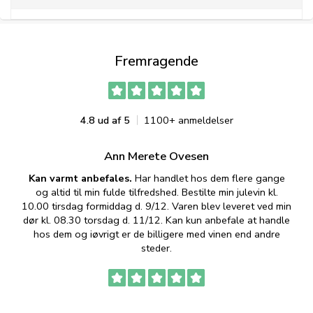
Fremragende
4.8 ud af 5
1100+ anmeldelser
Ann Merete Ovesen
Kan varmt anbefales.
Har handlet hos dem flere gange
og altid til min fulde tilfredshed. Bestilte min julevin kl.
f
10.00 tirsdag formiddag d. 9/12. Varen blev leveret ved min
p
dør kl. 08.30 torsdag d. 11/12. Kan kun anbefale at handle
hos dem og iøvrigt er de billigere med vinen end andre
t
steder.