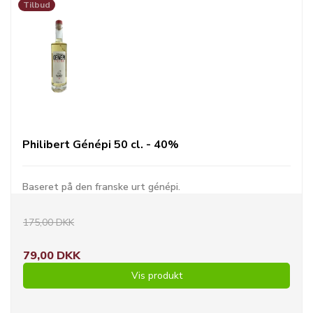
Tilbud
Philibert Génépi 50 cl. - 40%
Baseret på den franske urt génépi.
175,00 DKK
79,00 DKK
Vis produkt