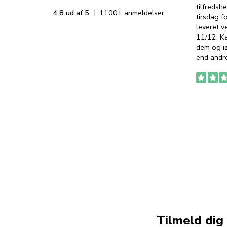
tilfredshe
4.8 ud af 5
1100+ anmeldelser
tirsdag f
leveret v
11/12. K
dem og iø
end andre
Tilmeld dig