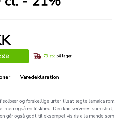
 cl. - 21%
KK
KØB
73
stk.
på lager
ioner
Varedeklaration
f solbær og forskellige urter tilsat ægte Jamaica rom,
e, men også en friskhed. Den kan serveres som shot,
men går også godt til eksempel vis ris a la mande som