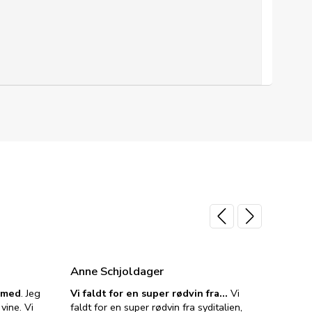
Anne Schjoldager
Jette
e med
. Jeg
Vi faldt for en super rødvin fra…
Vi
VIN M
vine. Vi
faldt for en super rødvin fra syditalien,
VIN M