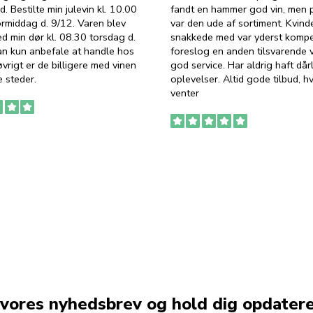
d. Bestilte min julevin kl. 10.00
fandt en hammer god vin, men p
ormiddag d. 9/12. Varen blev
var den ude af sortiment. Kvind
ed min dør kl. 08.30 torsdag d.
snakkede med var yderst komp
an kun anbefale at handle hos
foreslog en anden tilsvarende v
vrigt er de billigere med vinen
god service. Har aldrig haft dår
 steder.
oplevelser. Altid gode tilbud, h
venter
 vores nyhedsbrev og hold dig opdater