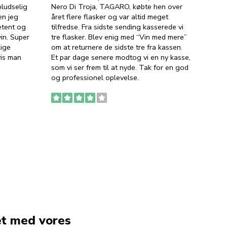
ludselig
Nero Di Troja, TAGARO, købte hen over
velsma
en jeg
året flere flasker og var altid meget
vejled
etent og
tilfredse. Fra sidste sending kasserede vi
god ve
in. Super
tre flasker. Blev enig med “Vin med mere”
har a
lige
om at returnere de sidste tre fra kassen.
lytten
vis man
Et par dage senere modtog vi en ny kasse,
i forb
som vi ser frem til at nyde. Tak for en god
så meg
og professionel oplevelse.
den. D
to fyl
Ingen
erstat
service
et med vores