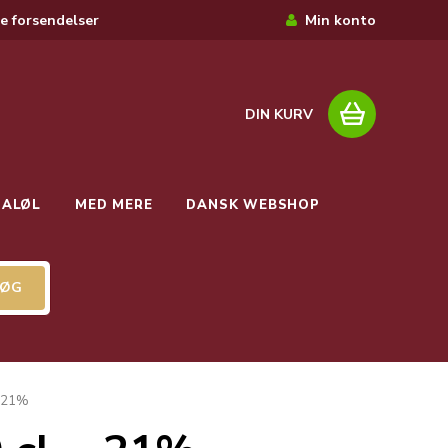
e forsendelser
Min konto
DIN KURV
IALØL
MED MERE
DANSK WEBSHOP
- 21%