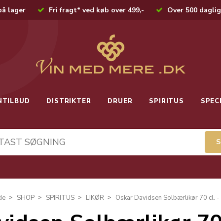
på lager
Fri fragt* ved køb over 499,-
Over 500 daglig
NTILBUD
DISTRIKTER
DRUER
SPIRITUS
SPEC
de
SHOP
SPIRITUS
LIKØR
Oskar Davidsen Solbærlikør 70 cl. 