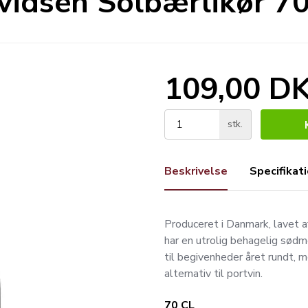
idsen Solbærlikør 70
109,00 D
stk.
Beskrivelse
Specifikat
Produceret i Danmark, lavet a
har en utrolig behagelig sødm
til begivenheder året rundt, 
alternativ til portvin.
70 CL