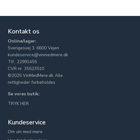
Kontakt os
Online/lager:
Sverigesvej 3, 6600 Vejen
kundeservice@vinmedmere.dk
Tlf.: 22991455
CVR nr. 35523510
©2025 VinMedMere.dk Alle
rettigheder forbeholdes
Se vores butik:
TRYK HER
Kundeservice
Om vin med mere