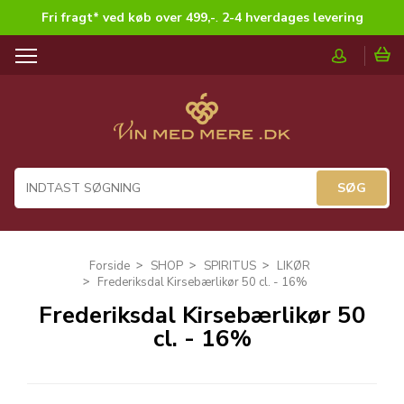
Fri fragt* ved køb over 499,-
.
2-4 hverdages levering
T
o
g
g
l
e
n
a
v
i
g
Forside
SHOP
SPIRITUS
LIKØR
a
Frederiksdal Kirsebærlikør 50 cl. - 16%
t
Frederiksdal Kirsebærlikør 50
i
cl. - 16%
o
n