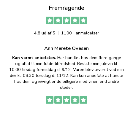
Fremragende
4.8 ud af 5
1100+ anmeldelser
Ann Merete Ovesen
Kan varmt anbefales.
Har handlet hos dem flere gange
og altid til min fulde tilfredshed. Bestilte min julevin kl.
f
10.00 tirsdag formiddag d. 9/12. Varen blev leveret ved min
p
dør kl. 08.30 torsdag d. 11/12. Kan kun anbefale at handle
hos dem og iøvrigt er de billigere med vinen end andre
t
steder.