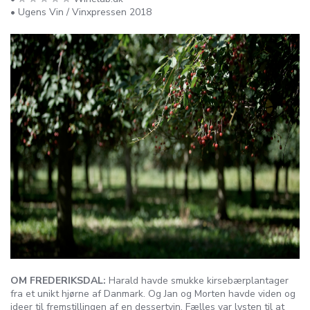
• Ugens Vin / Vinxpressen 2018
OM FREDERIKSDAL:
Harald havde smukke kirsebærplantager
fra et unikt hjørne af Danmark. Og Jan og Morten havde viden og
ideer til fremstillingen af en dessertvin. Fælles var lysten til at