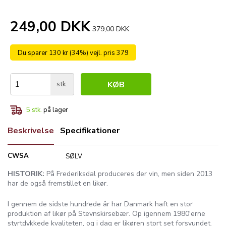
249,00 DKK
379,00 DKK
Du sparer 130 kr (34%) vejl. pris 379
stk.
KØB
5
stk.
på lager
Beskrivelse
Specifikationer
CWSA
SØLV
HISTORIK:
På Frederiksdal produceres der vin, men siden 2013
har de også fremstillet en likør.
I gennem de sidste hundrede år har Danmark haft en stor
produktion af likør på Stevnskirsebær. Op igennem 1980'erne
styrtdykkede kvaliteten, og i dag er likøren stort set forsvundet.