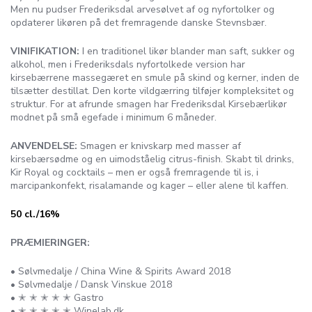
Men nu pudser Frederiksdal arvesølvet af og nyfortolker og
opdaterer likøren på det fremragende danske Stevnsbær.
VINIFIKATION:
I en traditionel likør blander man saft, sukker og
alkohol, men i Frederiksdals nyfortolkede version har
kirsebærrene massegæret en smule på skind og kerner, inden de
tilsætter destillat. Den korte vildgærring tilføjer kompleksitet og
struktur. For at afrunde smagen har Frederiksdal Kirsebærlikør
modnet på små egefade i minimum 6 måneder.
ANVENDELSE:
Smagen er knivskarp med masser af
kirsebærsødme og en uimodståelig citrus-finish. Skabt til drinks,
Kir Royal og cocktails – men er også fremragende til is, i
marcipankonfekt, risalamande og kager – eller alene til kaffen.
50 cl./16%
PRÆMIERINGER:
• Sølvmedalje / China Wine & Spirits Award 2018
• Sølvmedalje / Dansk Vinskue 2018
• ✭ ✭ ✭ ✭ ✭ Gastro
• ✭ ✭ ✭ ✭ ✭ Winelab.dk