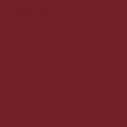
139,00 DKK
239,00 DKK
Du sparer 100 kr (41%) vejl. pris 239
stk.
KØB
18
stk.
på lager
Beskrivelse
Specifikationer
Skøn likør lavet på sorte kirsebær og blended med Nestville
Whisky. Whisky'en er destilleret ikke mindre end syv gange og
fremstår utroligt blød og ren. Den er lagret på amerikanske fade
af hvideg, som skaber et elegant og kompleks blend af unikke
smage.
I næsen fornemmes tydeligt sødmefulde noter af sorte kirsebær