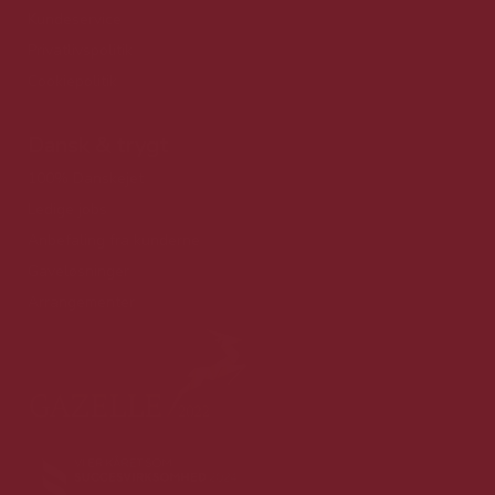
Kundeservice
Privatlivspolitik
Cookiepolitik
Dansk & trygt
100% Danskejet
Ledige jobs
Anbefaling fra kunderne
Gaveløsninger
Arrangementer