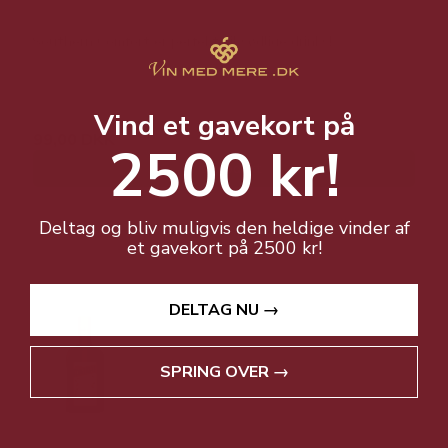
Southern Comfort er perfekt til sødlige drinks!
199,00 DKK
Vind et gavekort på
99,00 DKK
2500 kr!
Vis produkt
Deltag og bliv muligvis den heldige vinder af
et gavekort på 2500 kr!
DELTAG NU →
SPRING OVER →