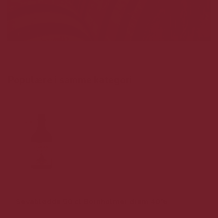
Populære i samme kategori
Sevablødda 50 cl Bornholmer dram 40%