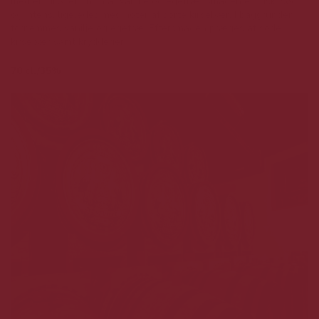
med en diskret finish af vanilje og egetræ. Smagen er frisk, sød
og intens, ligeledes med noter af sorte kirsebær. I baggrunden
fornemmes vanilje og egetræ. Eftersmagen præges af søde
kirsebær samt krydderier.
70 cl./35%