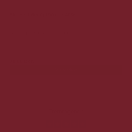
Philibert Génépi 50 cl. - 40%
Baseret på den franske urt génépi.
175,00 DKK
79,00 DKK
Vis produkt
Fremragende