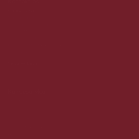
Kontakt os
Online/lager:
Sverigesvej 3, 6600 Vejen
kundeservice@vinmedmere.dk
Tlf.: 22991455
CVR nr. 35523510
©2025 VinMedMere.dk Alle
rettigheder forbeholdes
Se vores butik:
TRYK HER
Kundeservice
Om vin med mere
Handelsbetingelser
Fragt og levering
Vores kunder siger
Medarbejdere