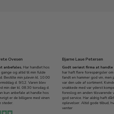
rete Ovesen
Bjarne Laue Petersen
t anbefales.
Har handlet hos
Godt seriøst firma at handl
 gange og altid til min fulde
har haft flere forespørgsler om 
d. Bestilte min julevin kl. 10.00
fandt en hammer god vin, men p
ormiddag d. 9/12. Varen blev
var den ude af sortiment. Kvind
ed min dør kl. 08.30 torsdag d.
snakkede med var yderst komp
an kun anbefale at handle hos
foreslog en anden tilsvarende v
vrigt er de billigere med vinen
god service. Har aldrig haft dår
 steder.
oplevelser. Altid gode tilbud, h
venter