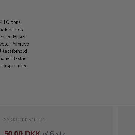
4 i Ortona,
 uden at eje
enter. Huset
vola, Primitivo
litetsforhold.
ioner flasker
 eksportører,
99,00 DKK v/ 6 stk.
50,00 DKK
v/ 6 stk.