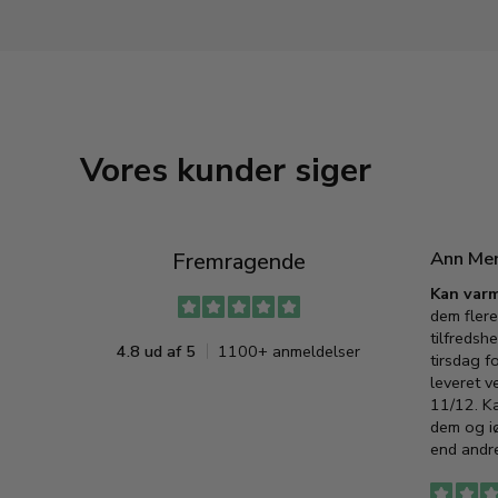
Vores kunder siger
Ann Me
Fremragende
Kan varm
dem flere
tilfredshe
4.8 ud af 5
1100+ anmeldelser
tirsdag f
leveret v
11/12. K
dem og iø
end andre