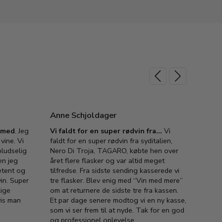
Anne Schjoldager
Jette
e med
. Jeg
Vi faldt for en super rødvin fra…
Vi
VIN M
vine. Vi
faldt for en super rødvin fra syditalien,
VIN M
ludselig
Nero Di Troja, TAGARO, købte hen over
velsma
en jeg
året flere flasker og var altid meget
vejled
etent og
tilfredse. Fra sidste sending kasserede vi
god ve
in. Super
tre flasker. Blev enig med “Vin med mere”
har a
lige
om at returnere de sidste tre fra kassen.
lytten
vis man
Et par dage senere modtog vi en ny kasse,
i forb
som vi ser frem til at nyde. Tak for en god
så meg
og professionel oplevelse.
den. D