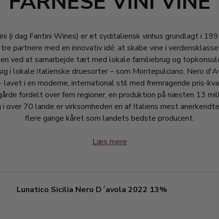
FARNESE VINI VINE
ni (i dag Fantini Wines) er et syditaliensk vinhus grundlagt i 199
 tre partnere med en innovativ idé: at skabe vine i verdensklasse
men ved at samarbejde tæt med lokale familiebrug og topkonsul
sig i lokale italienske druesorter – som Montepulciano, Nero d'A
- lavet i en moderne, international stil med fremragende pris-kva
årde fordelt over fem regioner, en produktion på næsten 13 mill
lg i over 70 lande er virksomheden en af Italiens mest anerkendte
flere gange kåret som landets bedste producent.
Læs mere
Lunatico Sicilia Nero D´avola 2022 13%