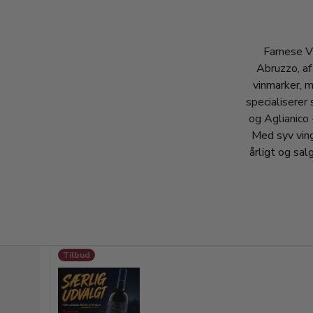
Farnese Vi
Abruzzo, af
vinmarker, 
specialiserer 
og Aglianico 
Med syv ving
årligt og sa
Tilbud