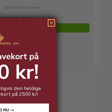
119,00 DKK v/ 6 stk.
59,00 DKK
v/ 6 stk.
Vis produkt
avekort på
0 kr!
ligvis den heldige
ekort på 2500 kr!
G NU →