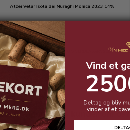
Atzei Velar Isola dei Nuraghi Monica 2023 14%
VIN FRA OMRÅDE PÅ UNESCO'S VERDENSARVSLISTE
!
Vind et g
250
Deltag og bliv mu
vinder af et gav
Hvad siger vores kunder om os?
DELTA