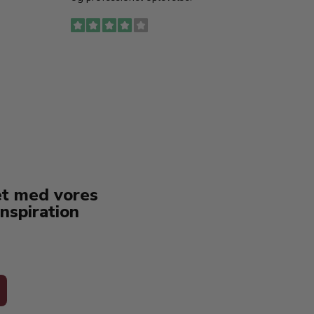
to fyl
Ingen
erstat
service
et med vores
nspiration