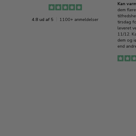
Kan varm
dem flere
tilfredshe
4.8 ud af 5
1100+ anmeldelser
tirsdag f
leveret v
11/12. K
dem og iø
end andre