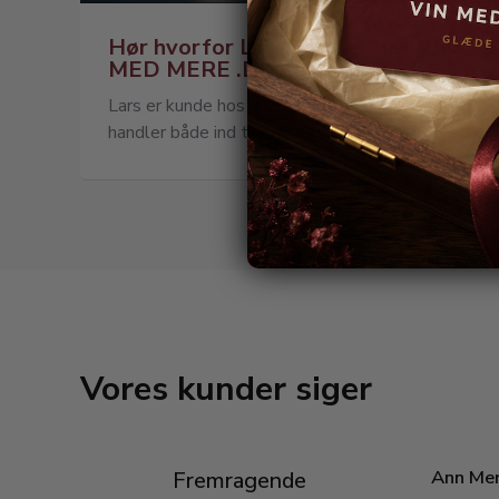
Hør hvorfor Lars handler hos VIN
MED MERE .DK
Lars er kunde hos VIN MED MERE .DK og
handler både ind til privaten og til hans...
Vores kunder siger
Ann Me
Fremragende