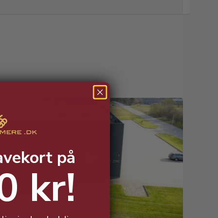
avekort på
0 kr!