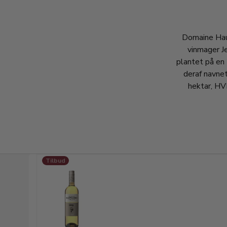
Domaine Hau
vinmager J
plantet på en 
deraf navne
hektar, HVE
Tilbud