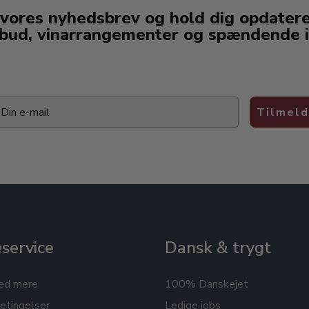
 vores nyhedsbrev og hold dig opdater
lbud, vinarrangementer og spændende i
ail
Tilmeld
service
Dansk & trygt
ed mere
100% Danskejet
etingelser
Ledige jobs