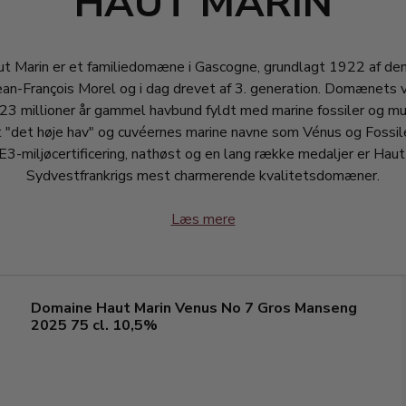
HAUT MARIN
t Marin er et familiedomæne i Gascogne, grundlagt 1922 af den
ean-François Morel og i dag drevet af 3. generation. Domænets v
23 millioner år gammel havbund fyldt med marine fossiler og mu
t "det høje hav" og cuvéernes marine navne som Vénus og Fossi
3-miljøcertificering, nathøst og en lang række medaljer er Haut
Sydvestfrankrigs mest charmerende kvalitetsdomæner.
Læs mere
Domaine Haut Marin Venus No 7 Gros Manseng
2025 75 cl. 10,5%