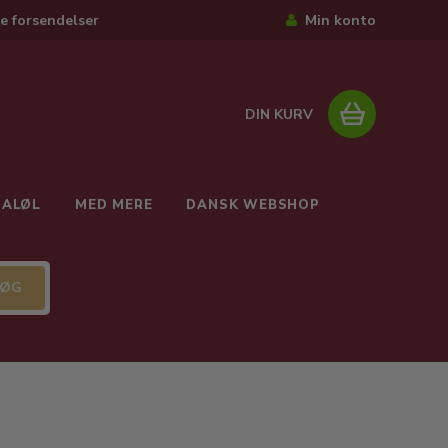
e forsendelser
Min konto
DIN KURV
IALØL
MED MERE
DANSK WEBSHOP