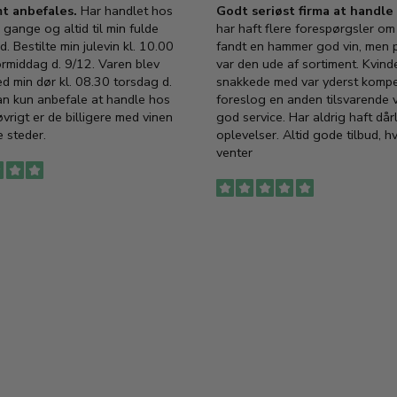
t anbefales.
Har handlet hos
Godt seriøst firma at handl
 gange og altid til min fulde
har haft flere forespørgsler om 
d. Bestilte min julevin kl. 10.00
fandt en hammer god vin, men p
ormiddag d. 9/12. Varen blev
var den ude af sortiment. Kvind
ed min dør kl. 08.30 torsdag d.
snakkede med var yderst komp
an kun anbefale at handle hos
foreslog en anden tilsvarende v
vrigt er de billigere med vinen
god service. Har aldrig haft dår
 steder.
oplevelser. Altid gode tilbud, h
venter