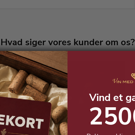
Hvad siger vores kunder om os?
Vind et g
250