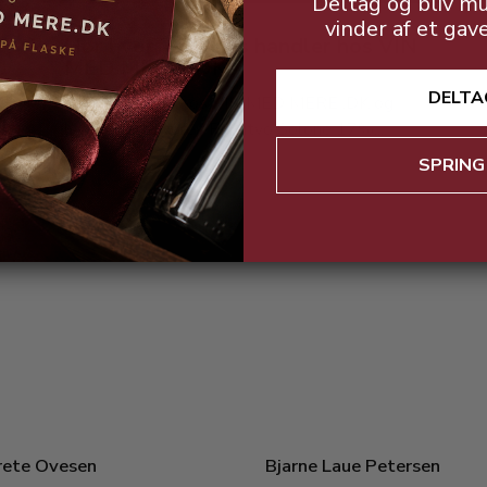
Deltag og bliv mu
vinder af et gav
Hør hvorfor Claus handler hos VIN
MED MERE .DK
DELTA
Claus er kunde hos VIN MED MERE .DK og
handler ofte vores Primitvo Solone 17%...
SPRING
rete Ovesen
Bjarne Laue Petersen