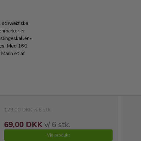
 schweiziske
inmarker er
slingeskaller -
les. Med 160
 Marin et af
129,00 DKK v/ 6 stk.
69,00 DKK
v/ 6 stk.
Vis produkt