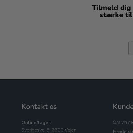
Tilmeld dig
stærke ti
Em
Kontakt os
Kunde
Om vin m
Online/lager:
Sverigesvej 3, 6600 Vejen
Handelsb