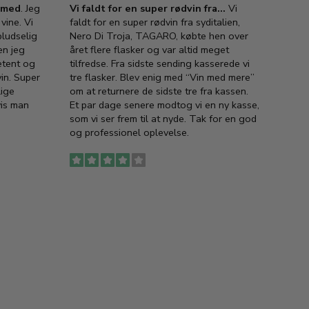
e med
. Jeg
Vi faldt for en super rødvin fra…
Vi
VIN M
vine. Vi
faldt for en super rødvin fra syditalien,
VIN M
ludselig
Nero Di Troja, TAGARO, købte hen over
velsma
en jeg
året flere flasker og var altid meget
vejled
etent og
tilfredse. Fra sidste sending kasserede vi
god ve
in. Super
tre flasker. Blev enig med “Vin med mere”
har a
lige
om at returnere de sidste tre fra kassen.
lytten
vis man
Et par dage senere modtog vi en ny kasse,
i forb
som vi ser frem til at nyde. Tak for en god
så meg
og professionel oplevelse.
den. D
to fyl
Ingen
erstat
service