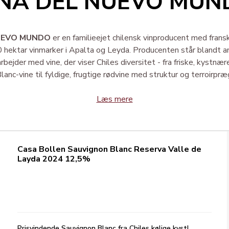
IÑA DEL NUEVO MUN
UEVO MUNDO
er en familieejet chilensk vinproducent med fransk
hektar vinmarker i Apalta og Leyda. Producenten står blandt 
rbejder med vine, der viser Chiles diversitet - fra friske, kystnæ
lanc-vine til fyldige, frugtige rødvine med struktur og terroirpræ
Læs mere
Casa Bollen Sauvignon Blanc Reserva Valle de
Layda 2024 12,5%
Prisvindende Sauvignon Blanc fra Chiles kølige kyst!