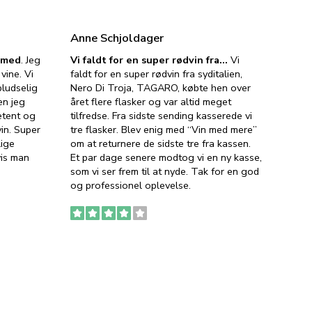
Anne Schjoldager
Jette
e med
. Jeg
Vi faldt for en super rødvin fra…
Vi
VIN M
vine. Vi
faldt for en super rødvin fra syditalien,
VIN M
ludselig
Nero Di Troja, TAGARO, købte hen over
velsma
en jeg
året flere flasker og var altid meget
vejled
etent og
tilfredse. Fra sidste sending kasserede vi
god ve
in. Super
tre flasker. Blev enig med “Vin med mere”
har a
lige
om at returnere de sidste tre fra kassen.
lytten
vis man
Et par dage senere modtog vi en ny kasse,
i forb
som vi ser frem til at nyde. Tak for en god
så meg
og professionel oplevelse.
den. D
to fyl
Ingen
erstat
service