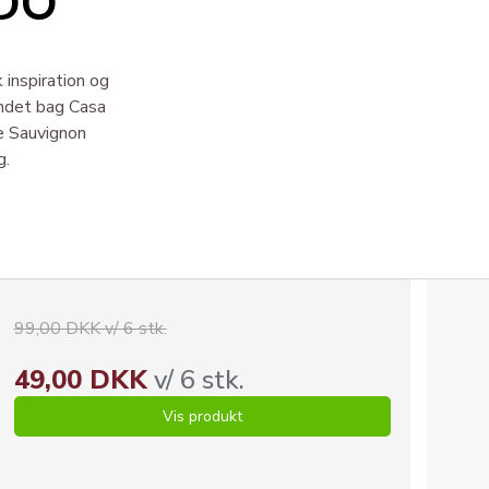
DO
 inspiration og
andet bag Casa
re Sauvignon
g.
99,00 DKK v/ 6 stk.
49,00 DKK
v/ 6 stk.
Vis produkt