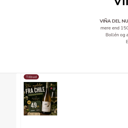
V
VIÑA DEL N
mere end 150 
Bollén og a
B
Tilbud