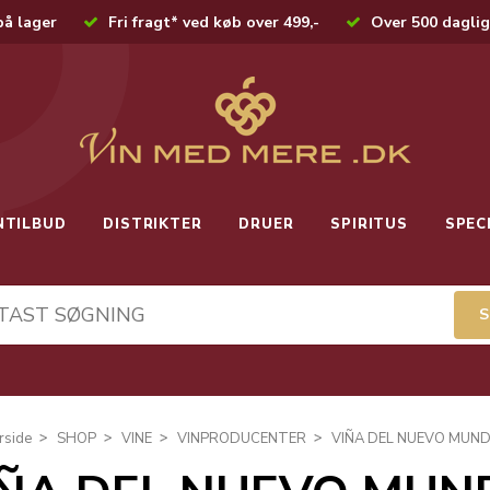
på lager
Fri fragt* ved køb over 499,-
Over 500 daglig
NTILBUD
DISTRIKTER
DRUER
SPIRITUS
SPEC
rside
SHOP
VINE
VINPRODUCENTER
VIÑA DEL NUEVO MUN