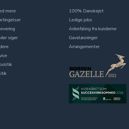
ed mere
100% Danskejet
etingelser
Ledige jobs
levering
Anbefaling fra kunderne
der siger
Gaveløsninger
dere
Arrangementer
vice
politik
itik