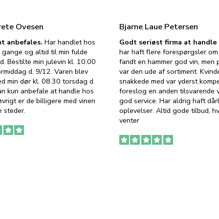
rete Ovesen
Bjarne Laue Petersen
t anbefales.
Har handlet hos
Godt seriøst firma at handl
 gange og altid til min fulde
har haft flere forespørgsler om 
d. Bestilte min julevin kl. 10.00
fandt en hammer god vin, men p
ormiddag d. 9/12. Varen blev
var den ude af sortiment. Kvind
ed min dør kl. 08.30 torsdag d.
snakkede med var yderst komp
an kun anbefale at handle hos
foreslog en anden tilsvarende v
vrigt er de billigere med vinen
god service. Har aldrig haft dår
 steder.
oplevelser. Altid gode tilbud, h
venter