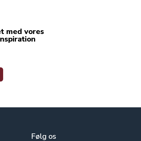
et med vores
nspiration
Følg os