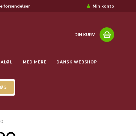
e forsendelser
Min konto
DIN KURV
IALØL
MED MERE
DANSK WEBSHOP
DO