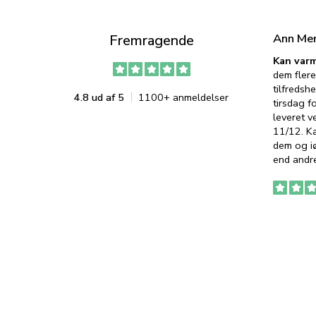
Ann Me
Fremragende
Kan varm
dem flere
tilfredshe
4.8 ud af 5
1100+ anmeldelser
tirsdag f
leveret v
11/12. K
dem og iø
end andre