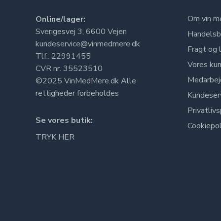
Om vin m
Online/lager:
Sverigesvej 3, 6600 Vejen
Handelsb
kundeservice@vinmedmere.dk
Fragt og 
Tlf.: 22991455
Vores kun
CVR nr. 35523510
Medarbej
©2025 VinMedMere.dk Alle
rettigheder forbeholdes
Kundeser
Privatlivs
Se vores butik:
Cookiepol
TRYK HER