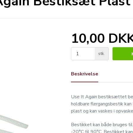
Again Bestiksæt Plast
10,00 DK
stk.
Beskrivelse
Use It Again bestiksættet bes
holdbare flergangsbestik kan b
plast og kan vaskes i opvask
Bestikket kan både bruges til
-20°C til 90°C. Bestikket kan