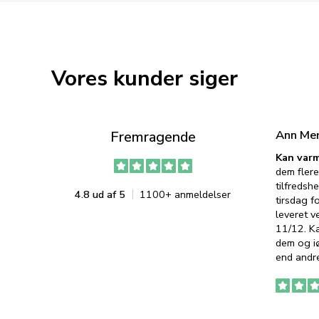
Vores kunder siger
Ann Me
Fremragende
Kan varm
dem flere
tilfredshe
4.8 ud af 5
1100+ anmeldelser
tirsdag f
leveret v
11/12. K
dem og iø
end andre