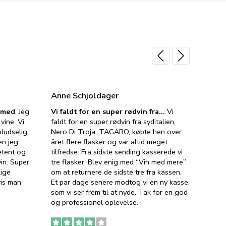
Anne Schjoldager
Jette
e med
. Jeg
Vi faldt for en super rødvin fra…
Vi
VIN M
vine. Vi
faldt for en super rødvin fra syditalien,
VIN M
ludselig
Nero Di Troja, TAGARO, købte hen over
velsma
en jeg
året flere flasker og var altid meget
vejled
etent og
tilfredse. Fra sidste sending kasserede vi
god ve
in. Super
tre flasker. Blev enig med “Vin med mere”
har a
lige
om at returnere de sidste tre fra kassen.
lytten
vis man
Et par dage senere modtog vi en ny kasse,
i forb
som vi ser frem til at nyde. Tak for en god
så meg
og professionel oplevelse.
den. D
to fyl
Ingen