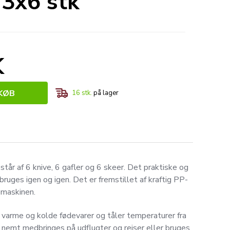
 3x6 stk
K
KØB
16
stk.
på lager
tår af 6 knive, 6 gafler og 6 skeer. Det praktiske og
ruges igen og igen. Det er fremstillet af kraftig PP-
emaskinen.
 varme og kolde fødevarer og tåler temperaturer fra
 nemt medbringes på udflugter og rejser eller bruges