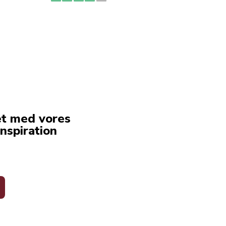
erstat
service
et med vores
nspiration