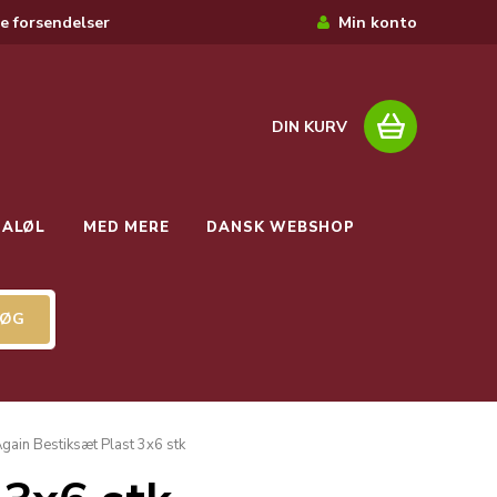
e forsendelser
Min konto
DIN KURV
IALØL
MED MERE
DANSK WEBSHOP
Again Bestiksæt Plast 3x6 stk