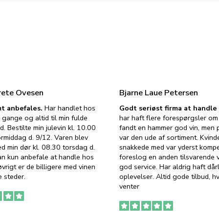
rete Ovesen
Bjarne Laue Petersen
t anbefales.
Har handlet hos
Godt seriøst firma at handl
 gange og altid til min fulde
har haft flere forespørgsler om 
d. Bestilte min julevin kl. 10.00
fandt en hammer god vin, men p
ormiddag d. 9/12. Varen blev
var den ude af sortiment. Kvind
ed min dør kl. 08.30 torsdag d.
snakkede med var yderst komp
an kun anbefale at handle hos
foreslog en anden tilsvarende v
vrigt er de billigere med vinen
god service. Har aldrig haft dår
 steder.
oplevelser. Altid gode tilbud, h
venter