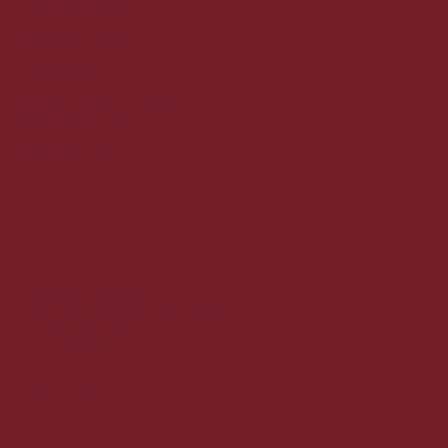
Dansk & trygt
100% Danskejet
Ledige jobs
Anbefaling fra kunderne
Gaveløsninger
Arrangementer
Følg os