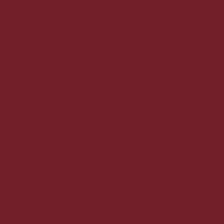
5,00 DKK
stk.
KØB
20
stk.
på lager
Beskrivelse
Downloads
De uvoksede skeer fra Duni er
fremstillet af fornybart materiale
hvilket sikrer, at råmaterialet, der bruges til at producere dem,
kommer
fra skove som er drevet ansvarsfuldt ud fra flere aspekter –
hvad angår såvel miljøhensyn som socialt og økonomisk ansvar.
Produktet er fremstillet af
birketræ
Antal:
10 stk
Størrelse:
11 cm