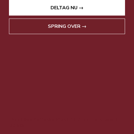
DELTAG NU →
5,00 DKK
Vis produkt
SPRING OVER →
Duni Libra Kaffeske Plast 13,2 cm Transparent
12 stk