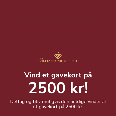
5,00 DKK
Vis produkt
Vind et gavekort på
2500 kr!
Duni Grand Ske Træ 18 cm Naturlig 8 stk
Deltag og bliv muligvis den heldige vinder af
et gavekort på 2500 kr!
Fremstillet fra bæredygtige materialer.