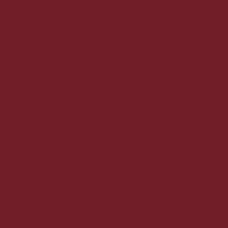
CVR nr. 35523510
©2025 VinMedMere.dk Alle
rettigheder forbeholdes
Se vores butik:
TRYK HER
Kundeservice
Om vin med mere
Handelsbetingelser
Fragt og levering
Vores kunder siger
Medarbejdere
Kundeservice
Privatlivspolitik
Cookiepolitik