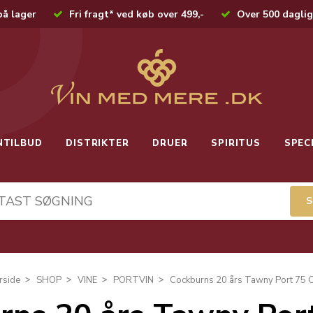
på lager
Fri fragt* ved køb over 499,-
Over 500 daglig
NTILBUD
DISTRIKTER
DRUER
SPIRITUS
SPEC
rside
SHOP
VINE
PORTVIN
Cockburns 20 års Tawny Port 75 C