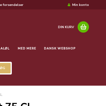
e forsendelser
Min konto
DIN KURV
IALØL
MED MERE
DANSK WEBSHOP
L.