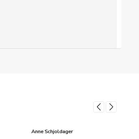
Anne Schjoldager
Jette