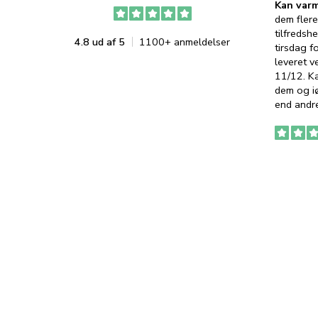
Kan varm
dem flere
tilfredshe
4.8 ud af 5
1100+ anmeldelser
tirsdag f
leveret v
11/12. K
dem og iø
end andre