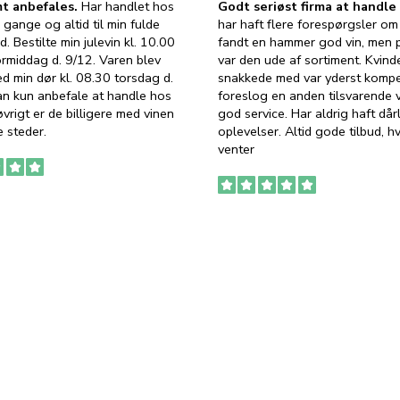
t anbefales.
Har handlet hos
Godt seriøst firma at handl
 gange og altid til min fulde
har haft flere forespørgsler om 
d. Bestilte min julevin kl. 10.00
fandt en hammer god vin, men p
ormiddag d. 9/12. Varen blev
var den ude af sortiment. Kvind
ed min dør kl. 08.30 torsdag d.
snakkede med var yderst komp
an kun anbefale at handle hos
foreslog en anden tilsvarende v
vrigt er de billigere med vinen
god service. Har aldrig haft dår
 steder.
oplevelser. Altid gode tilbud, h
venter