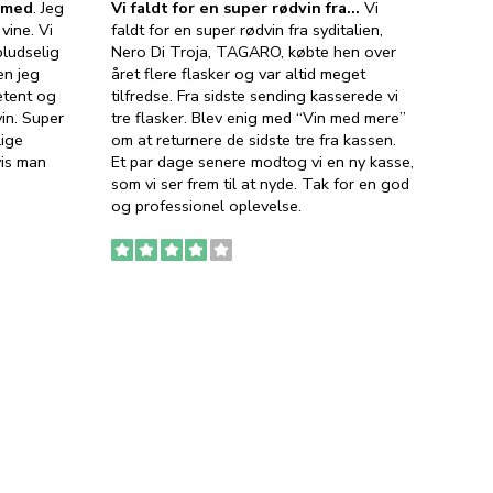
e med
. Jeg
Vi faldt for en super rødvin fra…
Vi
VIN M
vine. Vi
faldt for en super rødvin fra syditalien,
VIN M
ludselig
Nero Di Troja, TAGARO, købte hen over
velsma
en jeg
året flere flasker og var altid meget
vejled
etent og
tilfredse. Fra sidste sending kasserede vi
god ve
in. Super
tre flasker. Blev enig med “Vin med mere”
har a
lige
om at returnere de sidste tre fra kassen.
lytten
vis man
Et par dage senere modtog vi en ny kasse,
i forb
som vi ser frem til at nyde. Tak for en god
så meg
og professionel oplevelse.
den. D
to fyl
Ingen
erstat
service