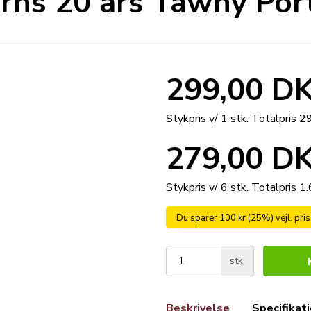
rns 20 års Tawny Port
299,00 D
Stykpris v/ 1 stk.
Totalpris 
279,00 D
Stykpris v/ 6 stk.
Totalpris 1
Du sparer 100 kr (25%) vejl. pri
stk.
Beskrivelse
Specifikat