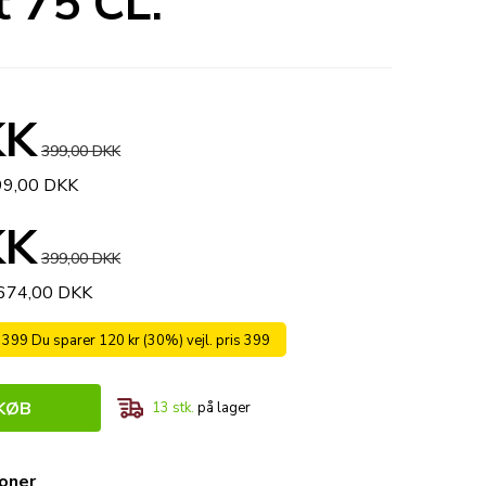
 75 CL.
KK
399,00 DKK
299,00 DKK
KK
399,00 DKK
.674,00 DKK
s 399 Du sparer 120 kr (30%) vejl. pris 399
KØB
13
stk.
på lager
ioner