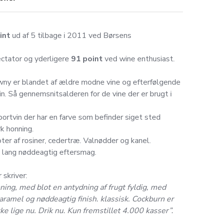
int
ud af 5 tilbage i 2011 ved Børsens
tator og yderligere
91 point
ved wine enthusiast.
ny er blandet af ældre modne vine og efterfølgende
. Så gennemsnitsalderen for de vine der er brugt i
portvin der har en farve som befinder siget sted
k honning.
ter af rosiner, cedertræ. Valnødder og kanel.
 lang nøddeagtig eftersmag.
 skriver:
ning, med blot en antydning af frugt fyldig, med
aramel og nøddeagtig finish. klassisk. Cockburn er
e lige nu. Drik nu. Kun fremstillet 4.000 kasser”.