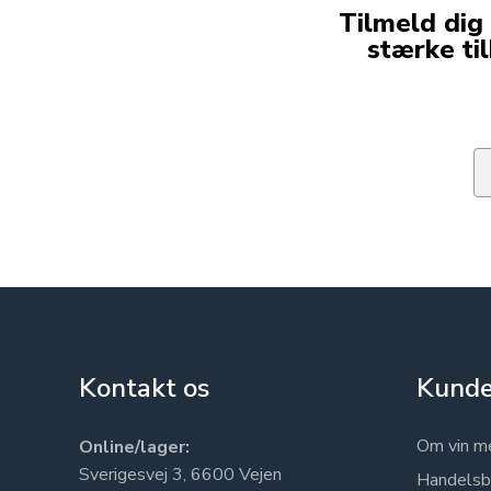
Tilmeld dig
stærke ti
Em
Kontakt os
Kunde
Om vin m
Online/lager:
Sverigesvej 3, 6600 Vejen
Handelsb