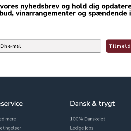
 vores nyhedsbrev og hold dig opdater
lbud, vinarrangementer og spændende i
ail
Tilmeld
service
Dansk & trygt
ed mere
100% Danskejet
etingelser
Ledige jobs