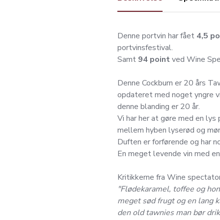
Denne portvin har fået
4,5 po
portvinsfestival.
Samt
94 point
ved Wine Spec
Denne Cockburn er 20 års Taw
opdateret med noget yngre vin
denne blanding er 20 år.
Vi har her at gøre med en lys 
mellem hyben lyserød og mør
Duften er forførende og har no
En meget levende vin med en
Kritikkerne fra Wine spectator
"Flødekaramel, toffee og hon
meget sød frugt og en lang k
den old tawnies man bør drikk