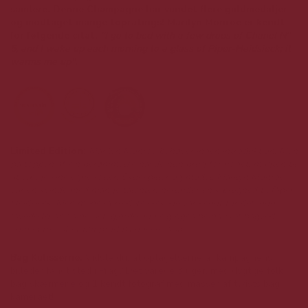
samlere. Denne Champagne har vundet flere guldmedaljer
og modtaget mange topratings! Marilyn Monroe er kendt
for følgende citat:
"I go to bed with a few drops of Chanel N°
5, and I wake up each morning to a glass of Piper-Heidsieck; it
warms me up".
Limited Edition:
Marilyn Monroe behøver ingen introduktion. Men
på toppen af ​​sin berømmelse havde hun brug for noget: magten til
at vælge sine egne roller. Skuespiller og model. Marilyn Monroe
var en kvinde med mange talenter, herunder en kærlighed til Piper-
Heidsieck. Men mens lærredets elskede var kendt for det, hun
lavede foran kameraet, gjorde hun sig også bemærket bagved –
som stifter af et filmproduktionsselskab.
Bag Kulisserne:
Vidste du, at optagelserne af kampagnens
billeder fandt sted i Prag? Det varede 3 uger, med dygtige folk
bag skærmene og 1 kendt fotograf med masser af twists bag
kameraet!