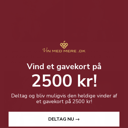
Vi laver her en god pris allerede ved 1 styk. Obs. begrænset
antal flasker til salg. Vi har eneforhandlingen på denne
Champagne.
Vind et gavekort på
2500 kr!
Deltag og bliv muligvis den heldige vinder af
et gavekort på 2500 kr!
DELTAG NU →