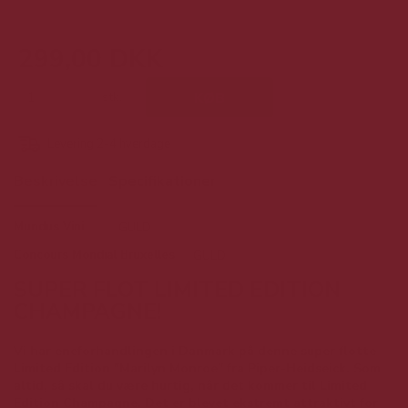
299,00 DKK
stk.
KØB
Levering 2-4 hverdage
Beskrivelse
Specifikationer
Mundus Vini
GULD
Concours Mondial Bruxelles
GULD
SUPER FLOT LIMITED EDITION
CHAMPAGNE!
Vi har eneforhandlingen i Danmark på denne super flotte
Limited Edition "Marilyn Monroe" fra Piper-Heidseick. Som
altid, så skal du være hurtig, når det kommer til Limited
Edition Champagne. Det er blevet ekstremt attraktivt for