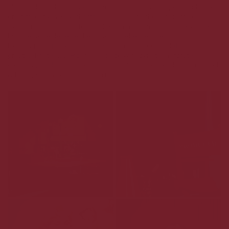
til et af de ældste huse i Champagne regionen. Piper-Heidsieck
er et meget klassisk champagnehus, der arbejder ud fra de
traditionelle metoder for produktion af champagne. Et klassisk
hus, der arbejder efter helt traditionelle metoder.
Den dag i dag er kvalitet og passion i højsædet i det
prestigefyldte hus. Piper-Heidsieck var i øvrigt den første
champagne, der var med i en film! I 1933 medvirkede han i Laurel
& Hardy's Sons of the Dessert.