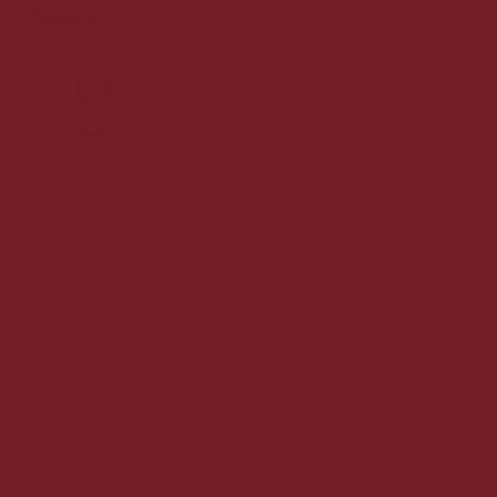
Udsolgt
Veuve Clicquot Champagne Yellow Label Brut 75
cl. - 12%
Den verdensberømte Champagne.
589,00 DKK
389,00 DKK
Vis produkt