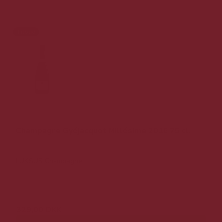
Tilbud
Champagne Gyéjacquot Millésime 2016 75 cl.
LUKSUS Champagne
549,00 DKK
329,00 DKK