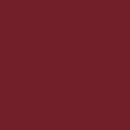
Marilyn Monroe:
Piper-Heidsieck var Marilyn Monroes
yndlingsdrik. Vidste du, at hun udover at være en verdensberømt
skuespillerinde var en af ​​de første kvinder, der startede sit eget
produktionsselskab?
Miles Aldridge / Fotografen:
Den berømte britiske kunstner,
der fangede Piper-Heidseicks fotoserie, var ikke altid en fotograf.
Miles Aldridge startede sin karriere som illustrator og lagde til
sidst blyanten fra sig og tog kameraet og drejede sit eget
manuskript med et tryk på en lukker. Miles er kendt for sine
filmiske, meget stiliserede billeder, der refererer til film noir,
kunsthistorie og popkultur – det perfekte match til et
champagnehus med stærke bånd til Hollywoods guldalder.
About Twist the Script - Rewriting the rules:
Twist the
Script is about the joy of disobedience. It’s about the thrill of
taking sudden twists and turns that no one saw coming. It’s
about being the enfant terrible of the champagne world, casting
aside whatever lines a champagne house is meant to follow. It’s
about Piper-Heidsieck, its spirit of audacity, and its rewriting of
the rules. It’s about twisting the script, in short. And to bring it to
life, we decided to focus on the times we’ve gone boldly off it.