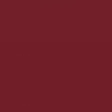
Kontakt os
Online/lager:
Sverigesvej 3, 6600 Vejen
kundeservice@vinmedmere.dk
Tlf.: 22991455
CVR nr. 35523510
©2025 VinMedMere.dk Alle
rettigheder forbeholdes
Se vores butik: