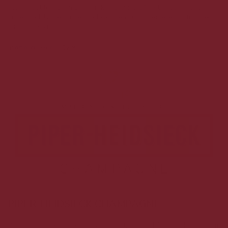
gyldne bobler. Champagnen kan bruges både til gourmet- og
fingermad. Under fingermad kan den snildt serveres til tun, laks,
sushi & maki.
Indhold: 75 cl / 12 %
PIPER-HEIDSIECK CHAMPAGNE
Piper Heidsieck blev grundlagt helt tilbage i 1785, og det gør dem