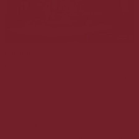
Limited Edition!
I gaveæsken finder du den berømte Piper-Heidsieck Cuvée Brut: I
denne champagne får du en frisk og livlig smag med fine
antydning af citrus. Duften i Piper-Heidsieck Champagne Brut har
flotte frugtaftige indtryk, heriblandt noter af æble, pære og
citrusfrugt. Farven er lys og gylden med flotte bobler i glasset.
Den er livlig, subtil og lys, hvilket efterlader en lækker skarp
forførelse, præget af renhed af frisk pære og æble og en delikat
citrusfrugt. Denne champagne er ligesom en selvsikker
romantikker med en stærk karakter og personlighed. Denne
Champagne består af et perfekt drueblend mellem Pinot Noir
(50%) suppleret med Meunier (30%) og Chardonnay (20%).
Et godt match til maden: Tag den med på stranden og nyd de