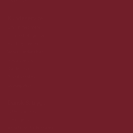
TRYK HER
Kundeservice
Om vin med mere
Handelsbetingelser
Fragt og levering
Vores kunder siger
Medarbejdere
Kundeservice
Privatlivspolitik
Cookiepolitik
Dansk & trygt
100% Danskejet
Ledige jobs
Anbefaling fra kunderne