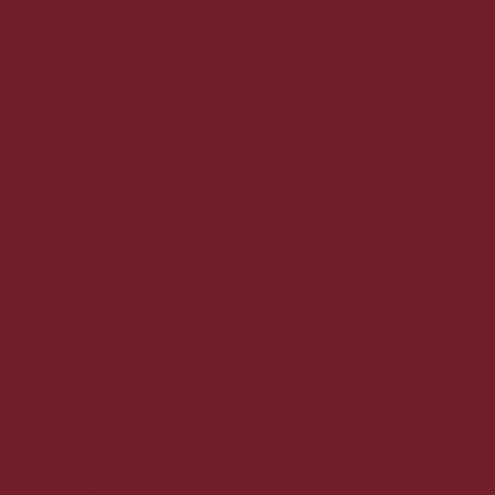
Champagne Romelot-Poupart Brut Tradition 75
cl.
Kunderne har talt. Bedste Champagne til prisen !
570,00 DKK
229,00 DKK
Vis produkt