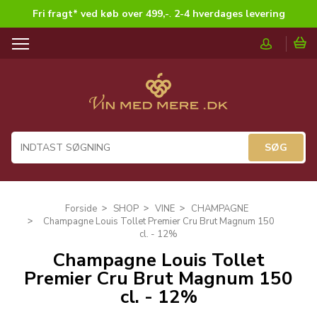
Fri fragt* ved køb over 499,-
.
2-4 hverdages levering
T
o
g
g
l
e
n
a
v
i
g
Forside
SHOP
VINE
CHAMPAGNE
a
Champagne Louis Tollet Premier Cru Brut Magnum 150
t
cl. - 12%
i
Champagne Louis Tollet
o
Premier Cru Brut Magnum 150
n
cl. - 12%