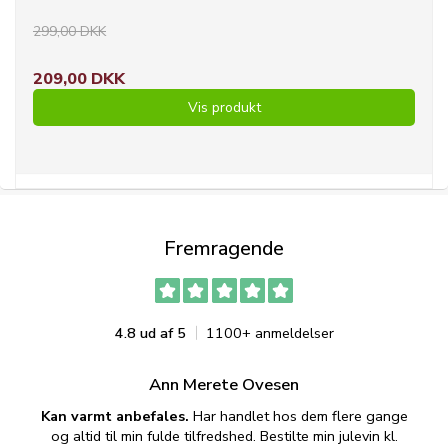
299,00 DKK
209,00 DKK
Vis produkt
Fremragende
4.8 ud af 5
1100+ anmeldelser
Ann Merete Ovesen
Kan varmt anbefales.
Har handlet hos dem flere gange
og altid til min fulde tilfredshed. Bestilte min julevin kl.
f