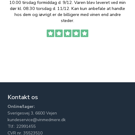
10.00 tirsdag formiddag d. 9/12. Varen blev leveret ved min
p
dør kl. 08.30 torsdag d. 11/12. Kan kun anbefale at handle
hos dem og iøvrigt er de billigere med vinen end andre
t
steder.
Kontakt os
Online/lager:
Sverigesvej 3, 6600 Vejen
kundeservice@vinmedmere.dk
Tlf.: 22991455
CVR nr. 35523510