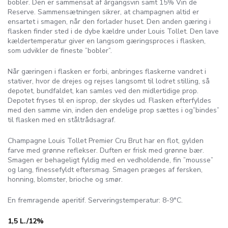
bobler. Den er sammensat af årgangsvin samt 15% Vin de
Reserve. Sammensætningen sikrer, at champagnen altid er
ensartet i smagen, når den forlader huset. Den anden gæring i
flasken finder sted i de dybe kældre under Louis Tollet. Den lave
kældertemperatur giver en langsom gæringsproces i flasken,
som udvikler de fineste ”bobler”.
Når gæringen i flasken er forbi, anbringes flaskerne vandret i
stativer, hvor de drejes og rejses langsomt til lodret stilling, så
depotet, bundfaldet, kan samles ved den midlertidige prop.
Depotet fryses til en isprop, der skydes ud. Flasken efterfyldes
med den samme vin, inden den endelige prop sættes i og”bindes”
til flasken med en ståltrådsagraf.
Champagne Louis Tollet Premier Cru Brut har en flot, gylden
farve med grønne reflekser. Duften er frisk med grønne bær.
Smagen er behageligt fyldig med en vedholdende, fin ”mousse”
og lang, finessefyldt eftersmag. Smagen præges af fersken,
honning, blomster, brioche og smør.
En fremragende aperitif. Serveringstemperatur: 8-9°C.
1,5 L./12%