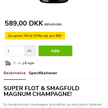
589,00 DKK
889,00 DKK
Du sparer 300 kr (33%) vejl. pris 889
stk.
KØB
25
stk.
på lager
Beskrivelse
Specifikationer
SUPER FLOT & SMAGFULD
MAGNUM CHAMPAGNE!
En karakteristisk champagne, krystalklar og med yderst delikate