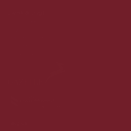
Dansk & trygt
100% Danskejet
Ledige jobs
Anbefaling fra kunderne
Gaveløsninger
Arrangementer
Følg os