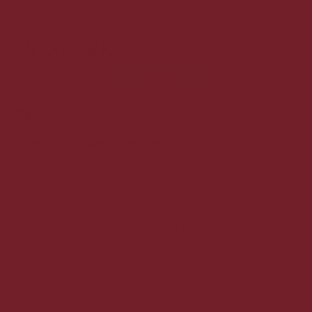
89,00 DKK
stk.
KØB
6
stk.
på lager
Beskrivelse
Specifikationer
Lemon Spritz fra Bottega er en færdigblandet cocktail med smag
af citrus. Cocktailen har en alkoholprocent på 5,5%.
Den citrusagtige smag gør den oplagt til sommeren, hvor man
ønsker en frisk drink.
Prøv eksempelvis at invitere vennerne til cocktailsmagning, hvor i
prøver forskellige cocktails for at finde ud af hvilken en er den
bedste.