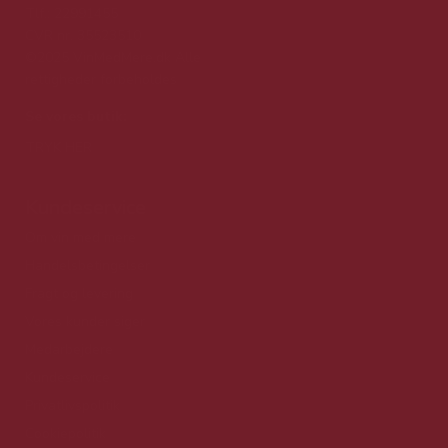
Tlf.: 22991455
CVR nr. 35523510
©2025 VinMedMere.dk Alle
rettigheder forbeholdes
Se vores butik:
TRYK HER
Kundeservice
Om vin med mere
Handelsbetingelser
Fragt og levering
Vores kunder siger
Medarbejdere
Kundeservice
Privatlivspolitik
Cookiepolitik