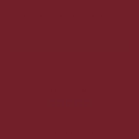
9∙5∙8 Aperitif Spritz Aperitivo 75 cl. - 13%
77,95 DKK
Vis produkt
Fremragende
4.8 ud af 5
1100+ anmeldelser
Ann Merete Ovesen