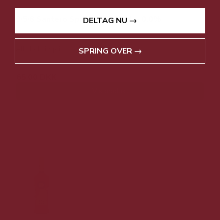
9∙5∙8 Santero Spritz RTD 75 cl. - 0,0%
DELTAG NU →
Alkoholfri Spritz
SPRING OVER →
65,00 DKK
Vis produkt