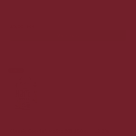
99,00 DKK
49,00 DKK
Vis produkt
Tilbud
Classic Cocktail Mojito BiB 150 cl. - 12,5%