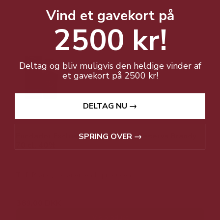
Vind et gavekort på
2500 kr!
Deltag og bliv muligvis den heldige vinder af
et gavekort på 2500 kr!
DELTAG NU →
Fundador Exclusivo Solera Gran Reserva Brandy
SPRING OVER →
70 cl. 40%
TOP Brandy for anerkendt producent
389,00 DKK
Vis produkt