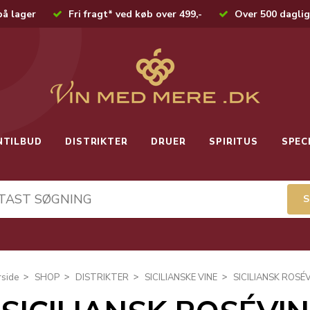
på lager
Fri fragt* ved køb over 499,-
Over 500 daglig
NTILBUD
DISTRIKTER
DRUER
SPIRITUS
SPEC
rside
SHOP
DISTRIKTER
SICILIANSKE VINE
SICILIANSK ROSÉV