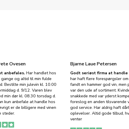
rete Ovesen
Bjarne Laue Petersen
t anbefales.
Har handlet hos
Godt seriøst firma at handl
 gange og altid til min fulde
har haft flere forespørgsler om 
d. Bestilte min julevin kl. 10.00
fandt en hammer god vin, men p
ormiddag d. 9/12. Varen blev
var den ude af sortiment. Kvind
ed min dør kl. 08.30 torsdag d.
snakkede med var yderst komp
an kun anbefale at handle hos
foreslog en anden tilsvarende v
vrigt er de billigere med vinen
god service. Har aldrig haft dår
 steder.
oplevelser. Altid gode tilbud, h
venter