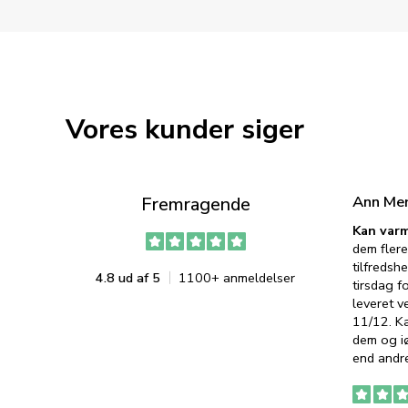
Vores kunder siger
Ann Me
Fremragende
Kan varm
dem flere
tilfredshe
4.8 ud af 5
1100+ anmeldelser
tirsdag f
leveret v
11/12. K
dem og iø
end andre