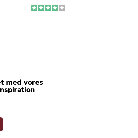
to fyl
Ingen
erstat
service
et med vores
nspiration