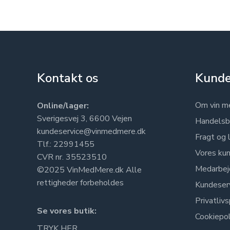
Kontakt os
Kunde
Om vin m
Online/lager:
Sverigesvej 3, 6600 Vejen
Handelsb
kundeservice@vinmedmere.dk
Fragt og 
Tlf.: 22991455
Vores kun
CVR nr. 35523510
Medarbej
©2025 VinMedMere.dk Alle
rettigheder forbeholdes
Kundeser
Privatlivs
Se vores butik:
Cookiepol
TRYK HER