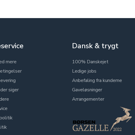
service
Dansk & trygt
ed mere
100% Danskejet
etingelser
Ledige jobs
levering
Anbefaling fra kunderne
der siger
Gaveløsninger
dere
Arrangementer
vice
politik
itik