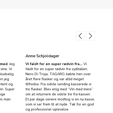
Anne Schjoldager
Jette
e med
. Jeg
Vi faldt for en super rødvin fra…
Vi
VIN M
vine. Vi
faldt for en super rødvin fra syditalien,
VIN M
ludselig
Nero Di Troja, TAGARO, købte hen over
velsma
en jeg
året flere flasker og var altid meget
vejled
etent og
tilfredse. Fra sidste sending kasserede vi
god ve
in. Super
tre flasker. Blev enig med “Vin med mere”
har a
lige
om at returnere de sidste tre fra kassen.
lytten
vis man
Et par dage senere modtog vi en ny kasse,
i forb
som vi ser frem til at nyde. Tak for en god
så meg
og professionel oplevelse.
den. D