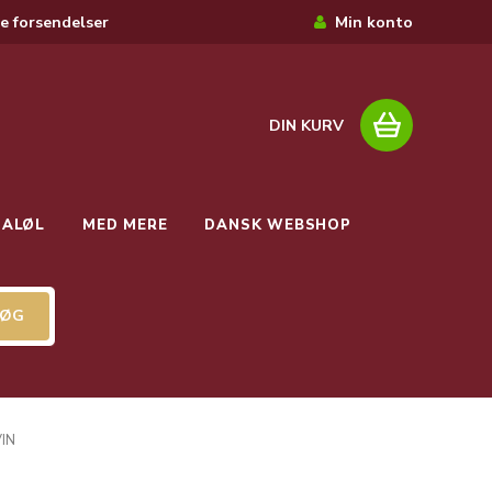
e forsendelser
Min konto
DIN KURV
IALØL
MED MERE
DANSK WEBSHOP
IN