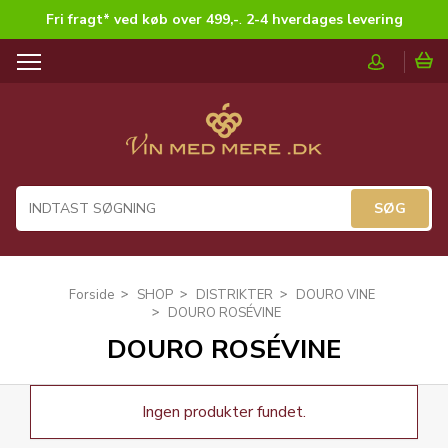
Fri fragt* ved køb over 499,-
.
2-4 hverdages levering
T
o
g
g
l
e
n
a
v
i
g
Forside
SHOP
DISTRIKTER
DOURO VINE
a
DOURO ROSÉVINE
t
DOURO ROSÉVINE
i
o
n
Ingen produkter fundet.