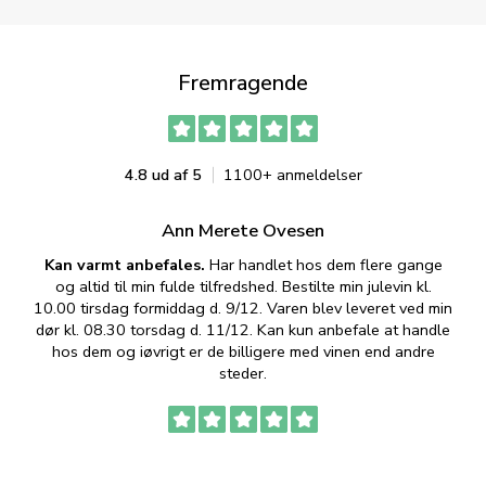
Fremragende
4.8 ud af 5
1100+ anmeldelser
Ann Merete Ovesen
Kan varmt anbefales.
Har handlet hos dem flere gange
og altid til min fulde tilfredshed. Bestilte min julevin kl.
f
10.00 tirsdag formiddag d. 9/12. Varen blev leveret ved min
p
dør kl. 08.30 torsdag d. 11/12. Kan kun anbefale at handle
hos dem og iøvrigt er de billigere med vinen end andre
t
steder.