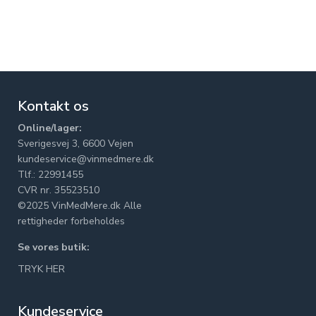
Kontakt os
Online/lager:
Sverigesvej 3, 6600 Vejen
kundeservice@vinmedmere.dk
Tlf.: 22991455
CVR nr. 35523510
©2025 VinMedMere.dk Alle
rettigheder forbeholdes
Se vores butik:
TRYK HER
Kundeservice