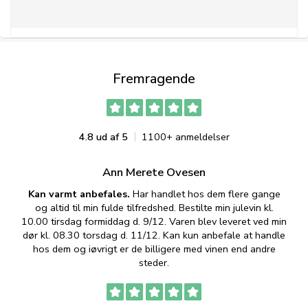
Fremragende
4.8 ud af 5
1100+ anmeldelser
Ann Merete Ovesen
Kan varmt anbefales.
Har handlet hos dem flere gange
og altid til min fulde tilfredshed. Bestilte min julevin kl.
f
10.00 tirsdag formiddag d. 9/12. Varen blev leveret ved min
p
dør kl. 08.30 torsdag d. 11/12. Kan kun anbefale at handle
hos dem og iøvrigt er de billigere med vinen end andre
t
steder.