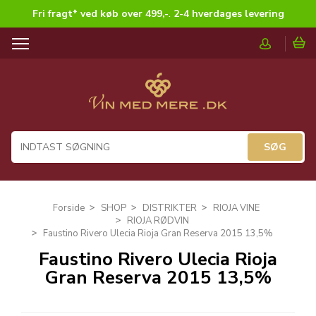
Fri fragt* ved køb over 499,-
.
2-4 hverdages levering
T
o
g
g
l
e
n
a
v
i
g
Forside
SHOP
DISTRIKTER
RIOJA VINE
a
RIOJA RØDVIN
t
Faustino Rivero Ulecia Rioja Gran Reserva 2015 13,5%
i
Faustino Rivero Ulecia Rioja
o
Gran Reserva 2015 13,5%
n