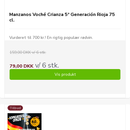
Manzanos Voché Crianza 5ª Generación Rioja 75
cl.
Vurderet til 700 kr.! En rigtig populær rødvin.
159,00 DKK v/ 6 stk.
v/ 6 stk.
79,00 DKK
Vis produkt
Tilbud