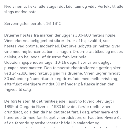
Nyd vinen til f.eks. alle slags rødt kød, lam og vildt. Perfekt til alle
slags modne oste.
Serveringstemperatur: 16-18°C
Druerne høstes fra marker, der ligger i 300-600 meters højde.
Vinmarkernes beliggenhed sikrer druer af høj kvalitet, som
høstes ved optimal modenhed. Det lave udbytte pr. hektar giver
vine med høj koncentration i smagen. Druerne afstilkes og moses
delvist, en høj andel af druerne forbliver hele.
Udblødningsperioden tager 10-15 dage, hvor vinen dagligt
pumpes over mosten. Den temperaturkontrollerede gæring sker
ved 24-28C med naturlig gær fra druerne. Vinen lagrer mindst
30 måneder på amerikanske egetræsfade med mellemristning,
efterfulgt yderligere mindst 30 måneder på flaske inden den
frigives til salg.
De første sten til det familieejede Faustino Rivero blev lagt i
1899 af Olegario Rivero. I 1980 blev det første reelle vineri
grundlagt, og siden da har det taget fart. I dag, efter mere end
hundrede år med familieejet vinproduktion, er Faustino Rivero ét
af de førende spanske vinerier både i hjemlandet og