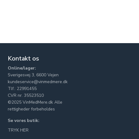
Kontakt os
Online/lager:
Sverigesvej 3, 6600 Vejen
kundeservice@vinmedmere.dk
Tlf.: 22991455
CVR nr. 35523510
©2025 VinMedMere.dk Alle
rettigheder forbeholdes
Se vores butik:
TRYK HER