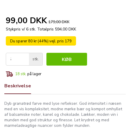
99,00 DKK
179,00 DKK
Stykpris v/ 6 stk.
Totalpris 594,00 DKK
Du sparer 80 kr (44%) vejl. pris 179
stk.
KØB
18
stk.
på lager
Beskrivelse
Dyb granatrød farve med lyse reflekser. God intensitet i næsen
med en vis kompleksitet, modne mørke bær og kompot omhyllet
af balsamiske noter, kanel og chokolade. Lækker, moden vin i
munden med god struktur og finesse. Let krydret og med
marmeladeagtige nuancer som fylder munden.