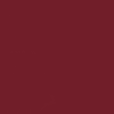
Fragt og levering
Vores kunder siger
Medarbejdere
Kundeservice
Privatlivspolitik
Cookiepolitik
Dansk & trygt
100% Danskejet
Ledige jobs
Anbefaling fra kunderne
Gaveløsninger
Arrangementer