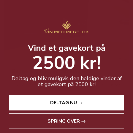
Vind et gavekort på
2500 kr!
Se mere om vores familieejede
virksomhed i Vejen
Deltag og bliv muligvis den heldige vinder af
et gavekort på 2500 kr!
Vi er en stolt familieejet virksomhed med stor passion for
vin.
DELTAG NU →
SPRING OVER →