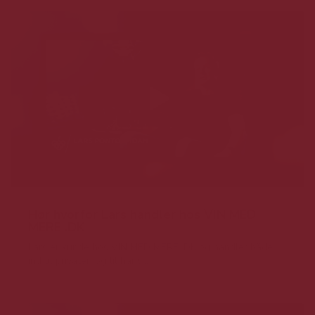
Hør hvorfor Lars handler hos VIN MED
MERE .DK
Lars er kunde hos VIN MED MERE .DK og handler både
ind til privaten og til hans...