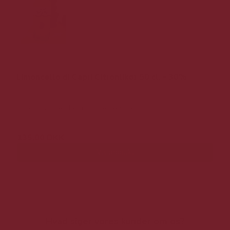
Limoncello di Capri Citronlikør 50 cl. - 30%
Citronlikør med lang, frisk eftersmag.
135,00 DKK
Vis produkt
Hvad siger vores kunder om os?