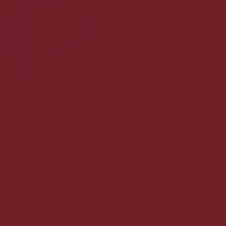
Hør hvorfor Claus handler hos VIN MED
MERE .DK
Claus er kunde hos VIN MED MERE .DK og handler ofte
vores Primitvo Solone 17%...