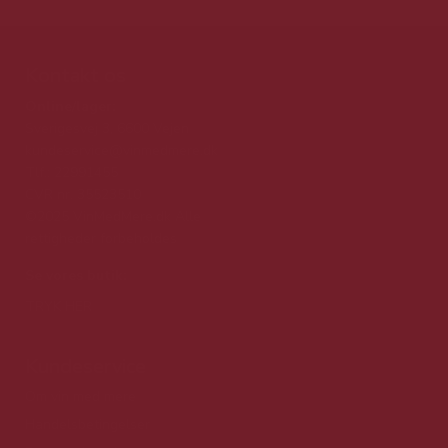
Kontakt os
Online/lager:
Sverigesvej 3, 6600 Vejen
kundeservice@vinmedmere.dk
Tlf.: 22991455
CVR nr. 35523510
©2025 VinMedMere.dk Alle
rettigheder forbeholdes
Se vores butik:
TRYK HER
Kundeservice
Om vin med mere
Handelsbetingelser