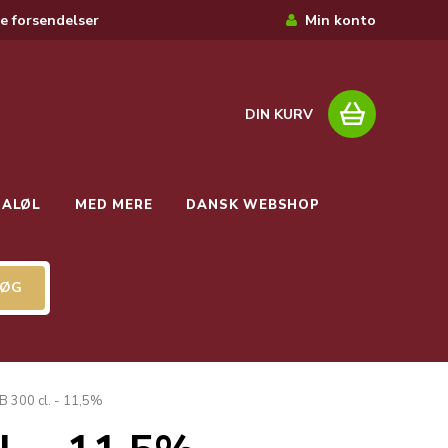
e forsendelser
Min konto
DIN KURV
IALØL
MED MERE
DANSK WEBSHOP
B 300 cl. - 11,5%