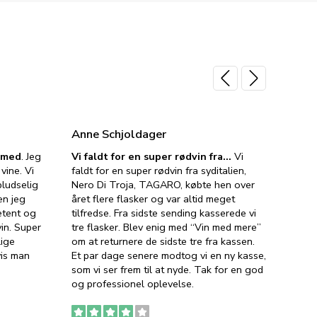
Anne Schjoldager
Jette
e med
. Jeg
Vi faldt for en super rødvin fra…
Vi
VIN M
vine. Vi
faldt for en super rødvin fra syditalien,
VIN M
ludselig
Nero Di Troja, TAGARO, købte hen over
velsma
en jeg
året flere flasker og var altid meget
vejled
etent og
tilfredse. Fra sidste sending kasserede vi
god ve
in. Super
tre flasker. Blev enig med “Vin med mere”
har a
lige
om at returnere de sidste tre fra kassen.
lytten
vis man
Et par dage senere modtog vi en ny kasse,
i forb
som vi ser frem til at nyde. Tak for en god
så meg
og professionel oplevelse.
den. D
to fyl
Ingen