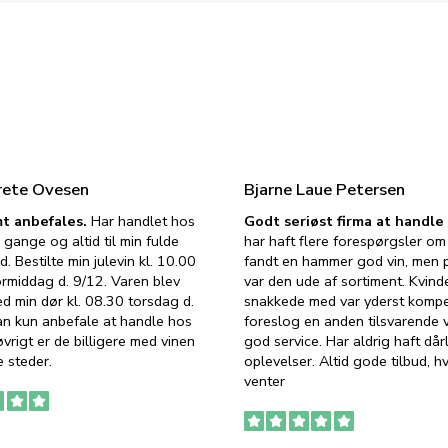
rete Ovesen
Bjarne Laue Petersen
t anbefales.
Har handlet hos
Godt seriøst firma at handl
 gange og altid til min fulde
har haft flere forespørgsler om 
d. Bestilte min julevin kl. 10.00
fandt en hammer god vin, men p
ormiddag d. 9/12. Varen blev
var den ude af sortiment. Kvind
ed min dør kl. 08.30 torsdag d.
snakkede med var yderst komp
an kun anbefale at handle hos
foreslog en anden tilsvarende v
vrigt er de billigere med vinen
god service. Har aldrig haft dår
 steder.
oplevelser. Altid gode tilbud, h
venter