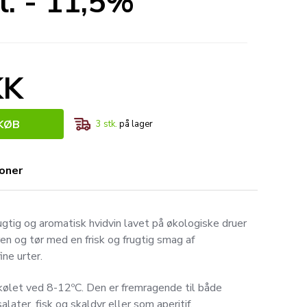
l. - 11,5%
KK
KØB
3
stk.
på lager
ioner
frugtig og aromatisk hvidvin lavet på økologiske druer
 ren og tør med en frisk og frugtig smag af
ne urter.
kølet ved 8-12ºC. Den er fremragende til både
alater, fisk og skaldyr eller som aperitif.