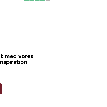
erstat
service
et med vores
nspiration