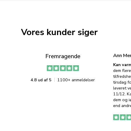
Vores kunder siger
Ann Me
Fremragende
Kan varm
dem flere
tilfredshe
4.8 ud af 5
1100+ anmeldelser
tirsdag f
leveret v
11/12. K
dem og iø
end andre