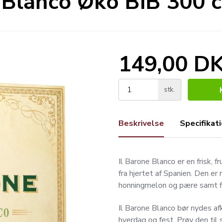
 Blanco Øko BiB 300 c
149,00 D
stk.
Beskrivelse
Specifikat
Il Barone Blanco er en frisk, 
fra hjertet af Spanien. Den er
honningmelon og pære samt fi
Il Barone Blanco bør nydes af
hverdag og fest. Prøv den til s