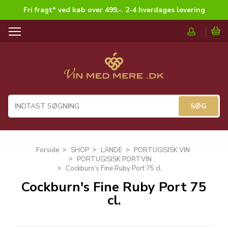
Fri fragt* ved køb over 499,-
.
2-4 hverdages levering
T
o
g
g
l
e
n
a
v
i
g
Forside
SHOP
LANDE
PORTUGISISK VIN
a
PORTUGISISK PORTVIN
t
Cockburn's Fine Ruby Port 75 cl.
i
Cockburn's Fine Ruby Port 75
o
cl.
n