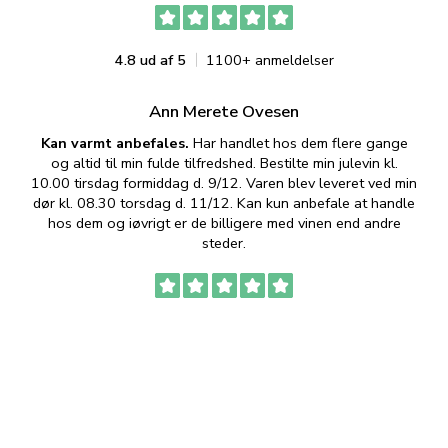
4.8 ud af 5
1100+ anmeldelser
Ann Merete Ovesen
Kan varmt anbefales.
Har handlet hos dem flere gange
og altid til min fulde tilfredshed. Bestilte min julevin kl.
f
10.00 tirsdag formiddag d. 9/12. Varen blev leveret ved min
p
dør kl. 08.30 torsdag d. 11/12. Kan kun anbefale at handle
hos dem og iøvrigt er de billigere med vinen end andre
t
steder.