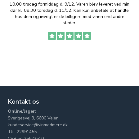
10.00 tirsdag formiddag d. 9/12. Varen blev leveret ved min
p
dør kl. 08.30 torsdag d. 11/12. Kan kun anbefale at handle
hos dem og iøvrigt er de billigere med vinen end andre
t
steder.
Kontakt os
Online/lager:
Sverigesvej 3, 6600 Vejen
kundeservice@vinmedmere.dk
Tlf.: 22991455
CVR nr. 35523510