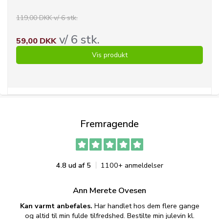
119,00 DKK v/ 6 stk.
v/ 6 stk.
59,00 DKK
Vis produkt
Fremragende
4.8 ud af 5
1100+ anmeldelser
Ann Merete Ovesen
Kan varmt anbefales.
Har handlet hos dem flere gange
og altid til min fulde tilfredshed. Bestilte min julevin kl.
f