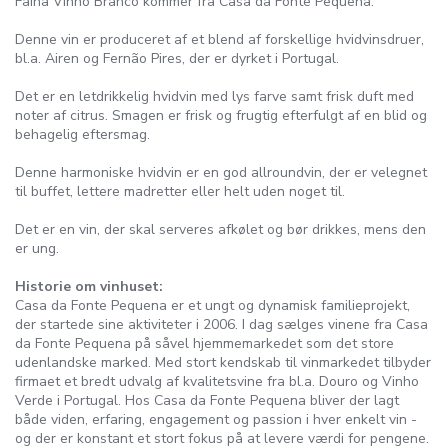
Faina Vinho Branco kommer fra Casa da Fonte Pequena.
Denne vin er produceret af et blend af forskellige hvidvinsdruer,
bl.a. Airen og Fernão Pires, der er dyrket i Portugal.
Det er en letdrikkelig hvidvin med lys farve samt frisk duft med
noter af citrus. Smagen er frisk og frugtig efterfulgt af en blid og
behagelig eftersmag.
Denne harmoniske hvidvin er en god allroundvin, der er velegnet
til buffet, lettere madretter eller helt uden noget til.
Det er en vin, der skal serveres afkølet og bør drikkes, mens den
er ung.
Historie om vinhuset:
Casa da Fonte Pequena er et ungt og dynamisk familieprojekt,
der startede sine aktiviteter i 2006. I dag sælges vinene fra Casa
da Fonte Pequena på såvel hjemmemarkedet som det store
udenlandske marked. Med stort kendskab til vinmarkedet tilbyder
firmaet et bredt udvalg af kvalitetsvine fra bl.a. Douro og Vinho
Verde i Portugal. Hos Casa da Fonte Pequena bliver der lagt
både viden, erfaring, engagement og passion i hver enkelt vin -
og der er konstant et stort fokus på at levere værdi for pengene.