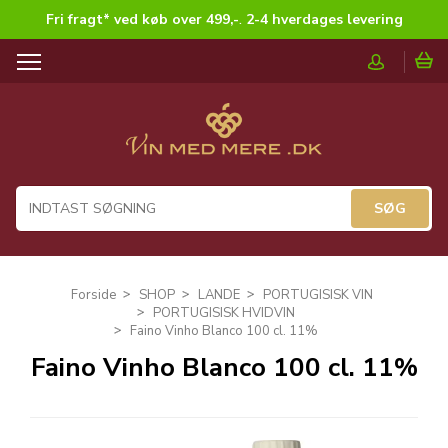
Fri fragt* ved køb over 499,-
.
2-4 hverdages levering
T
o
g
g
l
e
n
a
v
i
g
Forside
SHOP
LANDE
PORTUGISISK VIN
a
PORTUGISISK HVIDVIN
t
Faino Vinho Blanco 100 cl. 11%
i
Faino Vinho Blanco 100 cl. 11%
o
n