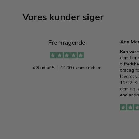
Vores kunder siger
Ann Me
Fremragende
Kan varm
dem flere
tilfredshe
4.8 ud af 5
1100+ anmeldelser
tirsdag f
leveret v
11/12. K
dem og iø
end andre