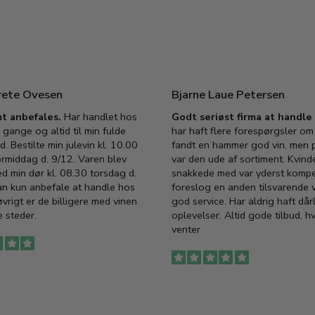
rete Ovesen
Bjarne Laue Petersen
t anbefales.
Har handlet hos
Godt seriøst firma at handl
 gange og altid til min fulde
har haft flere forespørgsler om 
d. Bestilte min julevin kl. 10.00
fandt en hammer god vin, men p
ormiddag d. 9/12. Varen blev
var den ude af sortiment. Kvind
ed min dør kl. 08.30 torsdag d.
snakkede med var yderst komp
an kun anbefale at handle hos
foreslog en anden tilsvarende v
vrigt er de billigere med vinen
god service. Har aldrig haft dår
 steder.
oplevelser. Altid gode tilbud, h
venter