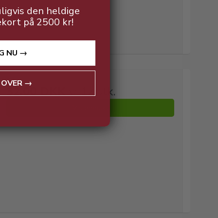
ligvis den heldige
ekort på 2500 kr!
G NU →
 OVER →
32,00 DKK
v/ 12 stk.
Vis produkt