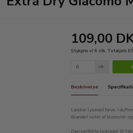
 Extra Dry Giacomo M
109,00 D
Stykpris v/ 6 stk.
Totalpris 
stk.
Beskrivelse
Specifikat
Lækker lyserød farve. I duften 
iblandet noter af blomster og 
Den perfekte ledsager til f.eks