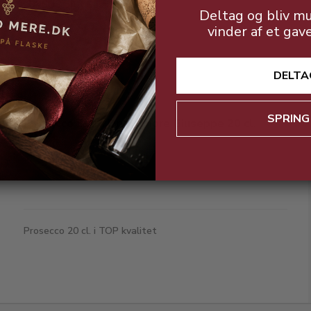
LUKSUS Brut Spumante
Deltag og bliv mu
vinder af et gav
DELTA
SPRING
Prosecco Extra Dry Signore Giuseppe 20 cl.
10,5%
Prosecco 20 cl. i TOP kvalitet