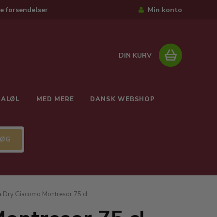
e forsendelser
Min konto
DIN KURV
IALØL
MED MERE
DANSK WEBSHOP
a Dry Giacomo Montresor 75 cl.