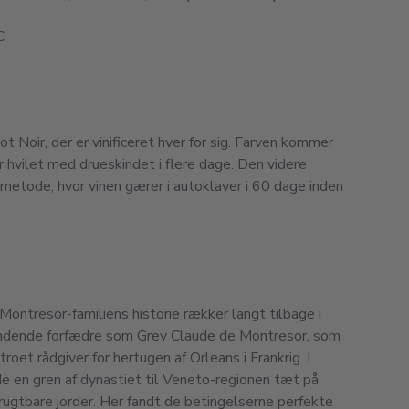
C
ot Noir, der er vinificeret hver for sig. Farven kommer
r hvilet med drueskindet i flere dage. Den videre
metode, hvor vinen gærer i autoklaver i 60 dage inden
tresor-familiens historie rækker langt tilbage i
ndende forfædre som Grev Claude de Montresor, som
roet rådgiver for hertugen af Orleans i Frankrig. I
e en gren af dynastiet til Veneto-regionen tæt på
rugtbare jorder. Her fandt de betingelserne perfekte