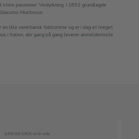
elt store passioner: Vindyrkning. I 1892 grundlagde
 Giacomo Montresor.
 en lille venetiansk tidslomme og er i dag et meget
us i Italien, der gang på gang leverer anmelderroste
149,00 DKK v/ 6 stk.