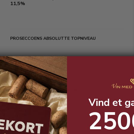
11,5%
PROSECCOENS ABSOLUTTE TOPNIVEAU
Gran Ventino Brut Spumante 75 cl. 11%
Vind et g
250