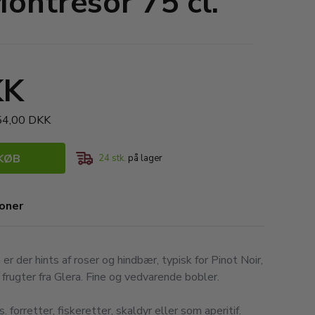
ontresor 75 cl.
KK
654,00 DKK
KØB
24
stk.
på lager
ioner
er der hints af roser og hindbær, typisk for Pinot Noir,
frugter fra Glera. Fine og vedvarende bobler.
. forretter, fiskeretter, skaldyr eller som aperitif.