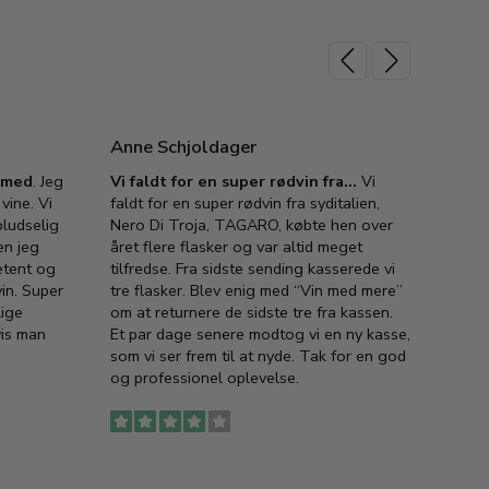
Anne Schjoldager
Jette
e med
. Jeg
Vi faldt for en super rødvin fra…
Vi
VIN M
vine. Vi
faldt for en super rødvin fra syditalien,
VIN M
ludselig
Nero Di Troja, TAGARO, købte hen over
velsma
en jeg
året flere flasker og var altid meget
vejled
etent og
tilfredse. Fra sidste sending kasserede vi
god ve
in. Super
tre flasker. Blev enig med “Vin med mere”
har a
lige
om at returnere de sidste tre fra kassen.
lytten
vis man
Et par dage senere modtog vi en ny kasse,
i forb
som vi ser frem til at nyde. Tak for en god
så meg
og professionel oplevelse.
den. D
to fyl
Ingen
erstat
service