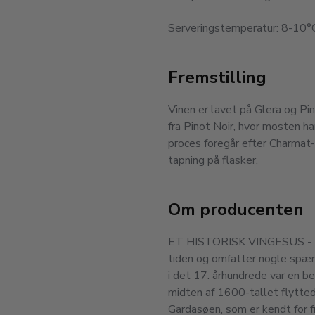
Serveringstemperatur: 8-10°
Fremstilling
Vinen er lavet på Glera og Pin
fra Pinot Noir, hvor mosten ha
proces foregår efter Charmat-
tapning på flasker.
Om producenten
ET HISTORISK VINGESUS - Mon
tiden og omfatter nogle spæ
i det 17. århundrede var en bet
midten af 1600-tallet flytted
Gardasøen, som er kendt for f