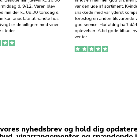
d. Bestilte min julevin kl. 10.00
fandt en hammer god vin, men p
ormiddag d. 9/12. Varen blev
var den ude af sortiment. Kvind
ed min dør kl. 08.30 torsdag d.
snakkede med var yderst komp
an kun anbefale at handle hos
foreslog en anden tilsvarende v
vrigt er de billigere med vinen
god service. Har aldrig haft dår
 steder.
oplevelser. Altid gode tilbud, h
venter
 vores nyhedsbrev og hold dig opdater
lbud, vinarrangementer og spændende i