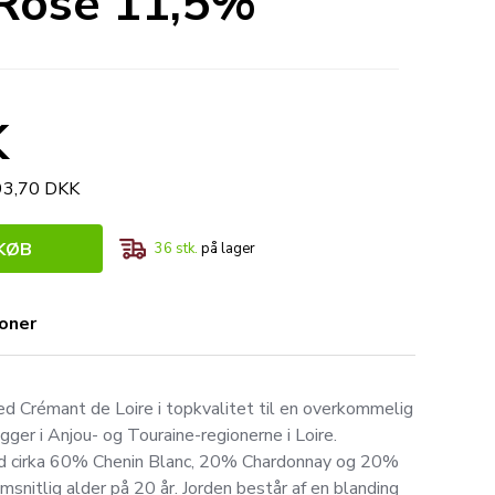
 Rosé 11,5%
K
593,70 DKK
KØB
36
stk.
på lager
ioner
d Crémant de Loire i topkvalitet til en overkommelig
igger i Anjou- og Touraine-regionerne i Loire.
d cirka 60% Chenin Blanc, 20% Chardonnay og 20%
nitlig alder på 20 år. Jorden består af en blanding