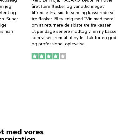
ludselig
Nero Di Troja, TAGARO, købte hen over
velsma
en jeg
året flere flasker og var altid meget
vejled
etent og
tilfredse. Fra sidste sending kasserede vi
god ve
in. Super
tre flasker. Blev enig med “Vin med mere”
har a
lige
om at returnere de sidste tre fra kassen.
lytten
vis man
Et par dage senere modtog vi en ny kasse,
i forb
som vi ser frem til at nyde. Tak for en god
så meg
og professionel oplevelse.
den. D
to fyl
Ingen
erstat
service
et med vores
nspiration