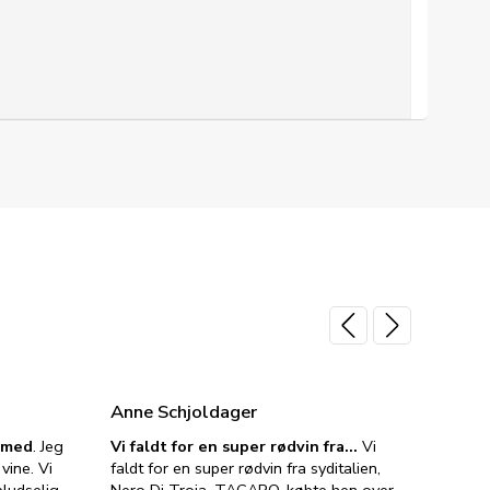
Anne Schjoldager
Jette
e med
. Jeg
Vi faldt for en super rødvin fra…
Vi
VIN M
vine. Vi
faldt for en super rødvin fra syditalien,
VIN M