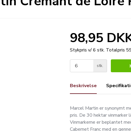
tin Crémant de Loire
98,95 DK
Stykpris v/ 6 stk.
Totalpris 
stk.
Beskrivelse
Specifikat
Marcel Martin er synonymt me
pris. De 30 hektar vinmarker l
Vinmarkerne er beplantet me
Cabernet Franc med en gennems