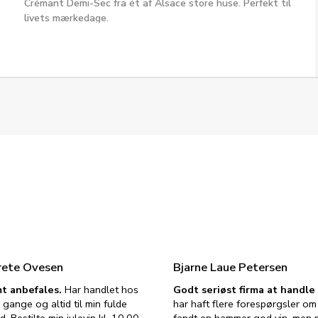
Crémant Demi-Sec fra ét af Alsace store huse. Perfekt til
livets mærkedage.
rete Ovesen
Bjarne Laue Petersen
t anbefales.
Har handlet hos
Godt seriøst firma at handl
 gange og altid til min fulde
har haft flere forespørgsler om 