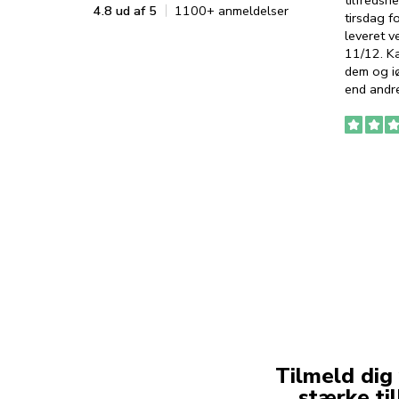
tilfredshe
4.8 ud af 5
1100+ anmeldelser
tirsdag f
leveret v
11/12. K
dem og iø
end andre
Tilmeld dig
stærke ti