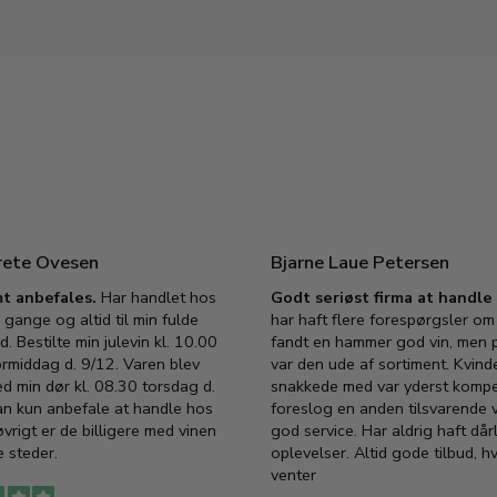
rete Ovesen
Bjarne Laue Petersen
t anbefales.
Har handlet hos
Godt seriøst firma at handl
 gange og altid til min fulde
har haft flere forespørgsler om 
d. Bestilte min julevin kl. 10.00
fandt en hammer god vin, men p
ormiddag d. 9/12. Varen blev
var den ude af sortiment. Kvind
ed min dør kl. 08.30 torsdag d.
snakkede med var yderst komp
an kun anbefale at handle hos
foreslog en anden tilsvarende v
vrigt er de billigere med vinen
god service. Har aldrig haft dår
 steder.
oplevelser. Altid gode tilbud, h
venter