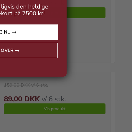
50,00 DKK
v/ 6 stk.
ligvis den heldige
ekort på 2500 kr!
Vis produkt
G NU →
 OVER →
159,00 DKK v/ 6 stk.
89,00 DKK
v/ 6 stk.
Vis produkt