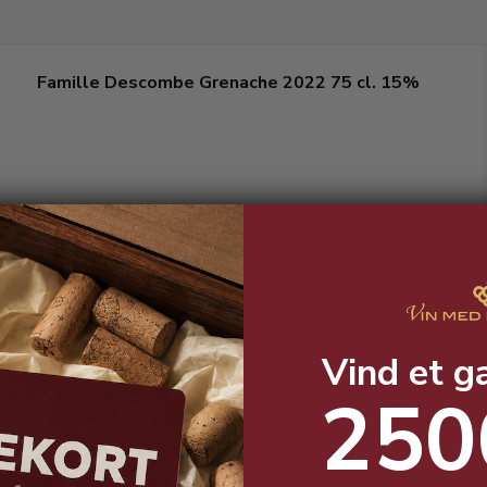
Famille Descombe Grenache 2022 75 cl. 15%
Skøn rødvin med masser af fylde og frugt.
Vind et g
250
Domaine La Petite Barde Montagne Saint
Emilion 2023 14%