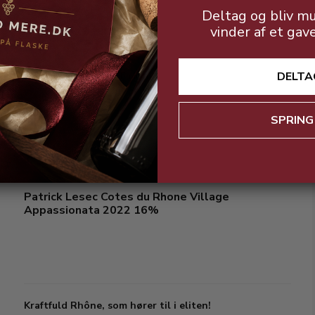
Deltag og bliv mu
vinder af et gav
DELTA
Bedste pris på Saint Emilion ?
SPRING
Patrick Lesec Cotes du Rhone Village
Appassionata 2022 16%
Kraftfuld Rhône, som hører til i eliten!