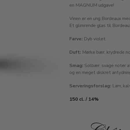
en MAGNUM udgave!
Vinen er en ung Bordeaux me
Et glimrende glas til Bordeaux-
Farve:
Dyb violet.
Duft:
Mørke bær, krydrede note
Smag:
Solbær, svage noter af
og en meget diskret antydni
Serveringsforslag:
Lam, kalv
150 cl. / 14%