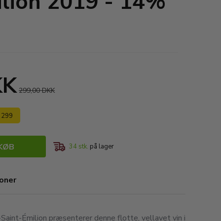
lion 2019 - 14%
KK
299,00 DKK
s 299
KØB
34
stk.
på lager
ioner
int-Émilion præsenterer denne flotte, vellavet vin i