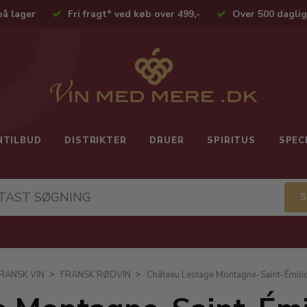
på lager
Fri fragt* ved køb over 499,-
Over 500 daglig
NTILBUD
DISTRIKTER
DRUER
SPIRITUS
SPEC
RANSK VIN
FRANSK RØDVIN
Château Lestage Montagne-Saint-Émil