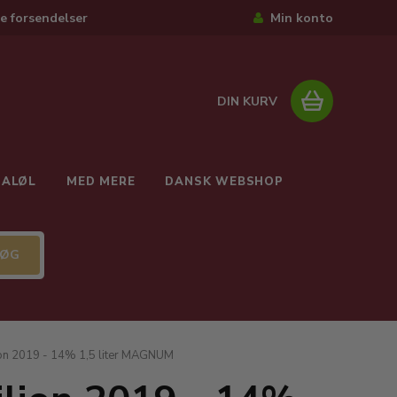
e forsendelser
Min konto
DIN KURV
IALØL
MED MERE
DANSK WEBSHOP
ion 2019 - 14% 1,5 liter MAGNUM