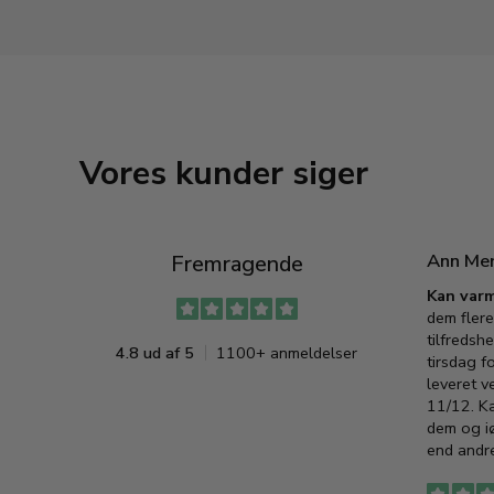
Vores kunder siger
Ann Me
Fremragende
Kan varm
dem flere
tilfredshe
4.8 ud af 5
1100+ anmeldelser
tirsdag f
leveret v
11/12. K
dem og iø
end andre