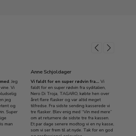
Anne Schjoldager
Jette
e med
. Jeg
Vi faldt for en super rødvin fra…
Vi
VIN M
vine. Vi
faldt for en super rødvin fra syditalien,
VIN M
ludselig
Nero Di Troja, TAGARO, købte hen over
velsma
en jeg
året flere flasker og var altid meget
vejled
etent og
tilfredse. Fra sidste sending kasserede vi
god ve
in. Super
tre flasker. Blev enig med “Vin med mere”
har a
lige
om at returnere de sidste tre fra kassen.
lytten
vis man
Et par dage senere modtog vi en ny kasse,
i forb
som vi ser frem til at nyde. Tak for en god
så meg