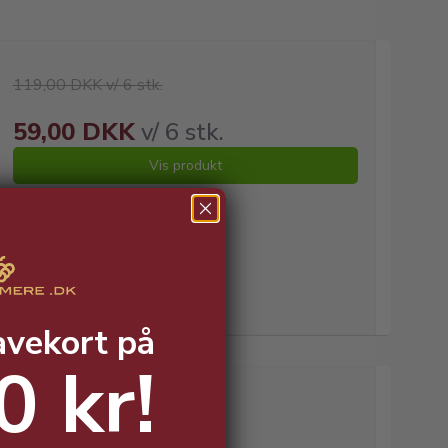
119,00 DKK v/ 6 stk.
59,00 DKK
v/ 6 stk.
Vis produkt
avekort på
0 kr!
99,00 DKK v/ 6 stk.