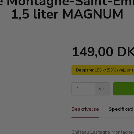
e Montagne-Saint-Émi
1,5 liter MAGNUM
149,00 D
Du sparer 150 kr (50%) vejl. pri
stk.
Beskrivelse
Specifikat
Château Lestagne Montagne-Sa