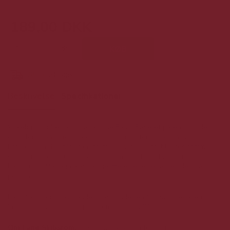
189,00 DKK
stk.
KØB
28
stk.
på lager
Beskrivelse
Specifikationer
Virkelig populær rom fra skønne Fanø. Baseret på en rom, der
destilleres på Jamaica og efterfølgende forædles på Fanø.
Forædlingen består af en to-trins-lagring. Først lagres rommen
sammen med naturlige råvarer som bl.a. Fanø Lynghonning,
havtorn og Madagaskar vanilje. Herefter efterlagres den på
portvinsfade.
Fanø Skibsrom Havmanden har vundet en flot sølvmedalje i
International Wine & Spirit Competition 2019.
Om Fanø Skibsrom:
Hos Fanø Skibsrom fører vi