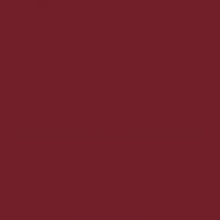
Great Barrel Whisky 6 års 70 cl. - 40%
VILD PRIS! Lækker 6 års whisky!
299,00 DKK
99,00 DKK
Vis produkt
Fremragende