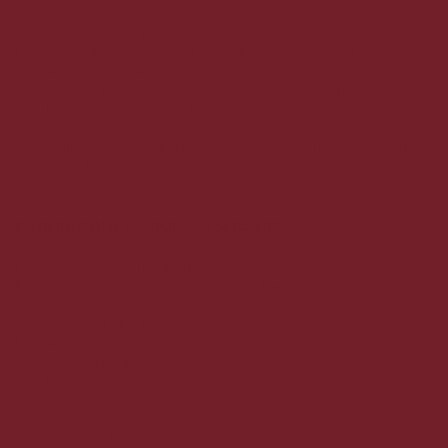
skibsromtraditionen videre. Vores produkter er baseret på en
rom, der destilleres på Jamaica og efterfølgende forædles på
Fanø. Forædlingen består af en to-trins-lagring. Først lagres
rommen sammen med naturlige råvarer som bl.a. Fanø
Lynghonning, havtorn og Madagaskar vanilje. Herefter
efterlagres den på portvinsfade. Ligesom på de store sejlskibe
krydrer og lagrer vi vores produkter ved høj alkoholprocent. Med
en høj alkoholprocent trækkes der mere smag ud af de naturlige
råvarer og fadlagringen – hvilket i sidste ende giver mere
smagskarakter til rommen.
KÆRLIGHEDEN TIL ROM OG SEJLSKIBE:
Fanø Skibsrom er grundlagt af Lars Jensen Schou. Inspireret af
Fanøs sejlskibshistorie og med en stor kærlighed til rom satte
Lars J. Schou sig for at skabe en kvalitetsrom, som kombinerer
smagen af det eksotiske Caribien og Vesterhavets brusen.
Mange dage blev brugt på blanding og krydring i produktionen og
meget rom blev drukket, inden den første Fanø Skibsrom
(Havfruen) så dagens lys i 2015. I dag er Fanø Skibsrom en
familiedrevet virksomhed med to generationer ombord, og vi
bruger stadig lang tid på at prøve nye blandinger og teste nye
råvarer. Vores to produkter Havfruen og Havmanden har vundet