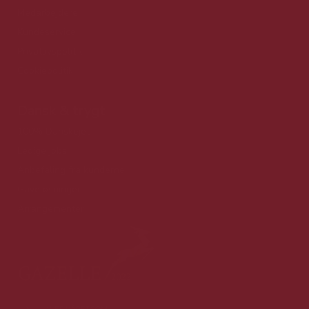
Medarbejdere
Kundeservice
Privatlivspolitik
Cookiepolitik
Dansk & trygt
100% Danskejet
Ledige jobs
Anbefaling fra kunderne
Gaveløsninger
Arrangementer