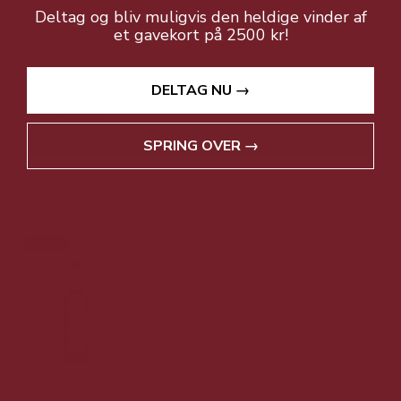
Deltag og bliv muligvis den heldige vinder af
Lime Vodka, perfekt som drinksmixer. SUPERKØB til prisen
et gavekort på 2500 kr!
149,00 DKK
DELTAG NU →
49,00 DKK
Vis produkt
SPRING OVER →
Tilbud