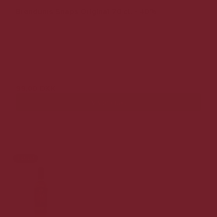
Brøndums Snaps Original 70 cl. - 40%
Fyldig og rund smag af nordisk kommen.
149,00 DKK
99,00 DKK
Vis produkt
Tilbud