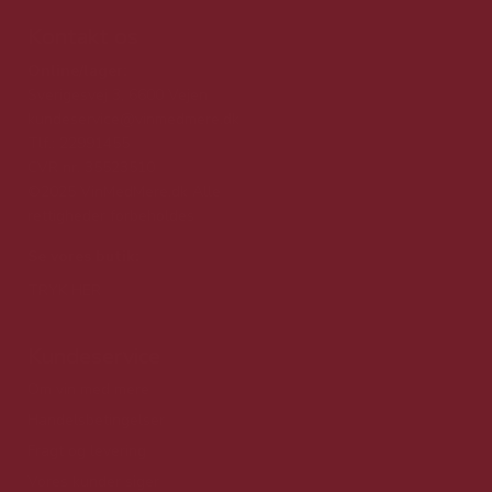
Kontakt os
Online/lager:
Sverigesvej 3, 6600 Vejen
kundeservice@vinmedmere.dk
Tlf.: 22991455
CVR nr. 35523510
©2025 VinMedMere.dk Alle
rettigheder forbeholdes
Se vores butik:
TRYK HER
Kundeservice
Om vin med mere
Handelsbetingelser
Fragt og levering
Vores kunder siger