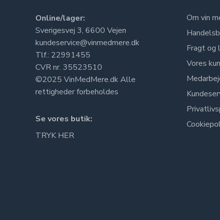
Om vin m
Online/lager:
Sverigesvej 3, 6600 Vejen
Handelsb
kundeservice@vinmedmere.dk
Fragt og 
Tlf.: 22991455
Vores kun
CVR nr. 35523510
Medarbej
©2025 VinMedMere.dk Alle
rettigheder forbeholdes
Kundeser
Privatlivs
Se vores butik:
Cookiepol
TRYK HER