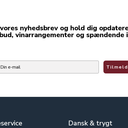
 vores nyhedsbrev og hold dig opdater
lbud, vinarrangementer og spændende i
ail
Tilmeld
service
Dansk & trygt