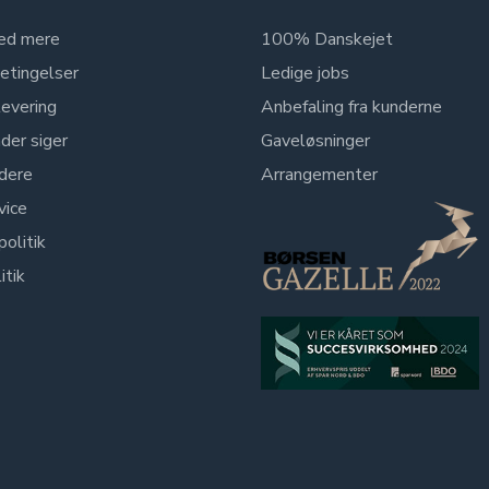
ed mere
100% Danskejet
etingelser
Ledige jobs
levering
Anbefaling fra kunderne
der siger
Gaveløsninger
dere
Arrangementer
vice
politik
itik