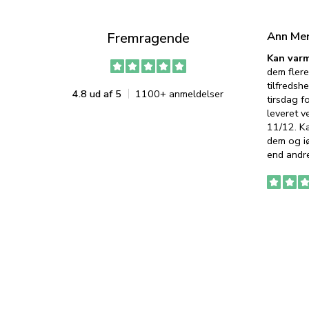
Ann Me
Fremragende
Kan varm
dem flere
tilfredshe
4.8 ud af 5
1100+ anmeldelser
tirsdag f
leveret v
11/12. K
dem og iø
end andre