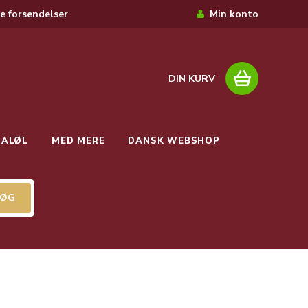
e forsendelser
Min konto
DIN KURV
IALØL
MED MERE
DANSK WEBSHOP