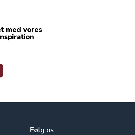
et med vores
nspiration
Følg os