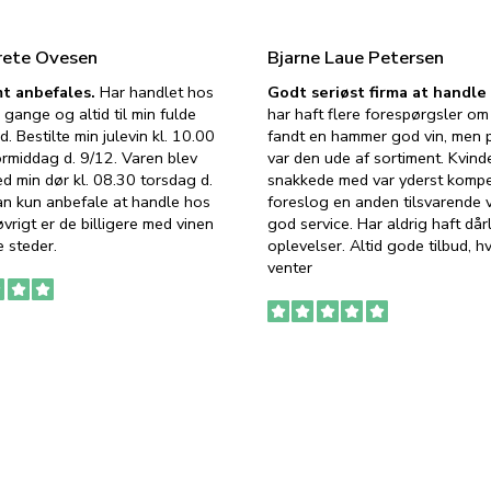
rete Ovesen
Bjarne Laue Petersen
t anbefales.
Har handlet hos
Godt seriøst firma at handl
 gange og altid til min fulde
har haft flere forespørgsler om 
d. Bestilte min julevin kl. 10.00
fandt en hammer god vin, men p
ormiddag d. 9/12. Varen blev
var den ude af sortiment. Kvind
ed min dør kl. 08.30 torsdag d.
snakkede med var yderst komp
an kun anbefale at handle hos
foreslog en anden tilsvarende v
vrigt er de billigere med vinen
god service. Har aldrig haft dår
 steder.
oplevelser. Altid gode tilbud, h
venter