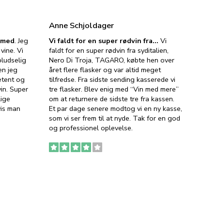
Anne Schjoldager
Jette
e med
. Jeg
Vi faldt for en super rødvin fra…
Vi
VIN M
vine. Vi
faldt for en super rødvin fra syditalien,
VIN M
ludselig
Nero Di Troja, TAGARO, købte hen over
velsma
en jeg
året flere flasker og var altid meget
vejled
etent og
tilfredse. Fra sidste sending kasserede vi
god ve
in. Super
tre flasker. Blev enig med “Vin med mere”
har a
lige
om at returnere de sidste tre fra kassen.
lytten
vis man
Et par dage senere modtog vi en ny kasse,
i forb
som vi ser frem til at nyde. Tak for en god
så meg
og professionel oplevelse.
den. D
to fyl
Ingen
erstat
service