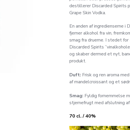
destillerer Discarded Spirits
Grape Skin Vodka.
En anden af ingredienserne i D
fjerner alkohol fra vin, fremk
smag fra druerne. I stedet for
Discarded Spirits ”vinalkohol
og skaber dermed et nyt, ba
produkt.
Duft:
Frisk og ren aroma med 
af mandelcroissant og et sødme
Smag:
Fyldig fornemmelse me
stjernefrugt med afslutning af
70 cl. / 40%