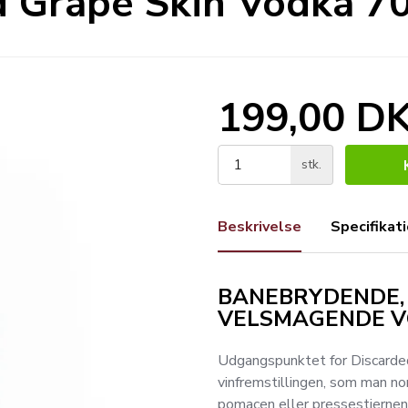
 Grape Skin Vodka 70
199,00 D
stk.
Beskrivelse
Specifikat
BANEBRYDENDE,
VELSMAGENDE 
Udgangspunktet for Discarded
vinfremstillingen, som man nor
pomacen eller pressestjernen.