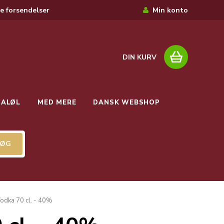
e forsendelser
Min konto
DIN KURV
IALØL
MED MERE
DANSK WEBSHOP
odka 70 cl. - 40%