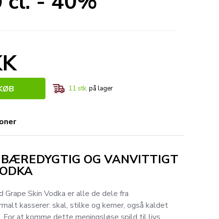
 cl. - 40%
KK
KØB
11
stk.
på lager
ioner
 BÆREDYGTIG OG VANVITTIGT
VODKA
 Grape Skin Vodka er alle de dele fra
malt kasserer: skal, stilke og kerner, også kaldet
 For at komme dette meningsløse spild til livs