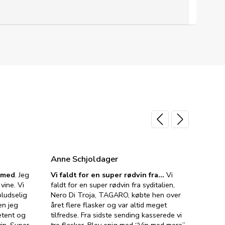
Anne Schjoldager
Jette
e med
. Jeg
Vi faldt for en super rødvin fra…
Vi
VIN M
vine. Vi
faldt for en super rødvin fra syditalien,
VIN M
ludselig
Nero Di Troja, TAGARO, købte hen over
velsma
en jeg
året flere flasker og var altid meget
vejled
etent og
tilfredse. Fra sidste sending kasserede vi
god ve