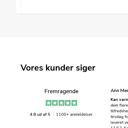
Vores kunder siger
Ann Me
Fremragende
Kan varm
dem flere
tilfredshe
4.8 ud af 5
1100+ anmeldelser
tirsdag f
leveret v