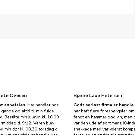
rete Ovesen
Bjarne Laue Petersen
t anbefales.
Har handlet hos
Godt seriøst firma at handl
 gange og altid til min fulde
har haft flere forespørgsler om 
d. Bestilte min julevin kl. 10.00
fandt en hammer god vin, men p
ormiddag d. 9/12. Varen blev
var den ude af sortiment. Kvind
ed min dør kl. 08.30 torsdag d.
snakkede med var yderst komp