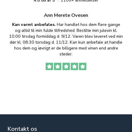
4.8 ud af 5
1100+ anmeldelser
Ann Merete Ovesen
Kan varmt anbefales.
Har handlet hos dem flere gange
og altid til min fulde tilfredshed. Bestilte min julevin kl.
f
10.00 tirsdag formiddag d. 9/12. Varen blev leveret ved min
p
dør kl. 08.30 torsdag d. 11/12. Kan kun anbefale at handle
hos dem og iøvrigt er de billigere med vinen end andre
t
steder.
Kontakt os