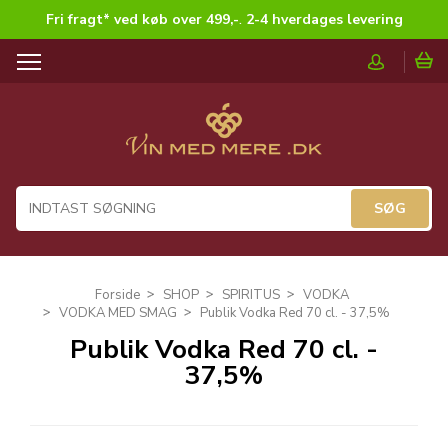
Fri fragt* ved køb over 499,-
.
2-4 hverdages levering
T
o
g
g
l
e
n
a
v
i
g
Forside
SHOP
SPIRITUS
VODKA
a
VODKA MED SMAG
Publik Vodka Red 70 cl. - 37,5%
t
Publik Vodka Red 70 cl. -
i
37,5%
o
n