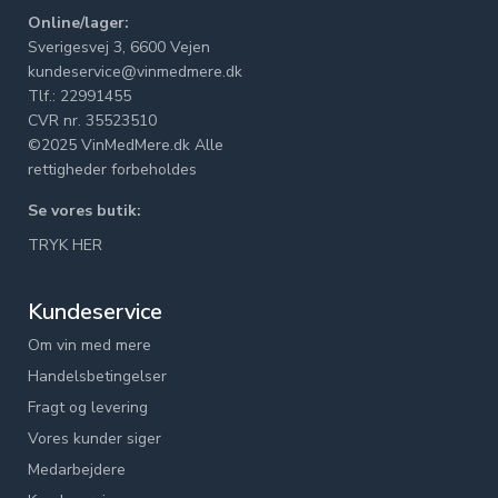
Online/lager:
Sverigesvej 3, 6600 Vejen
kundeservice@vinmedmere.dk
Tlf.: 22991455
CVR nr. 35523510
©2025 VinMedMere.dk Alle
rettigheder forbeholdes
Se vores butik:
TRYK HER
Kundeservice
Om vin med mere
Handelsbetingelser
Fragt og levering
Vores kunder siger
Medarbejdere