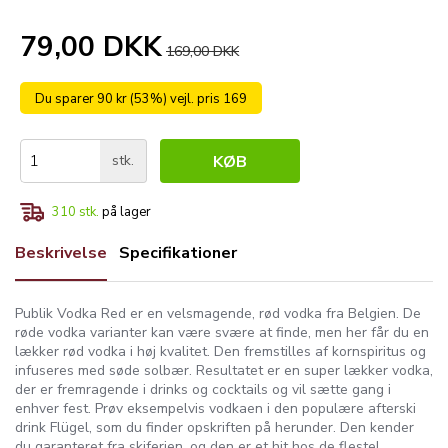
79,00 DKK
169,00 DKK
Du sparer 90 kr (53%) vejl. pris 169
stk.
KØB
310
stk.
på lager
Beskrivelse
Specifikationer
Publik Vodka Red er en velsmagende, rød vodka fra Belgien. De
røde vodka varianter kan være svære at finde, men her får du en
lækker rød vodka i høj kvalitet. Den fremstilles af kornspiritus og
infuseres med søde solbær. Resultatet er en super lækker vodka,
der er fremragende i drinks og cocktails og vil sætte gang i
enhver fest. Prøv eksempelvis vodkaen i den populære afterski
drink Flügel, som du finder opskriften på herunder. Den kender
du garanteret fra skiferien, og den er et hit hos de fleste!