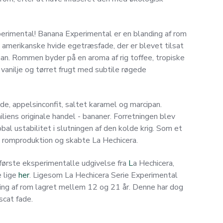
erimental! Banana Experimental er en blanding af rom
 amerikanske hvide egetræsfade, der er blevet tilsat
n. Rommen byder på en aroma af rig toffee, tropiske
anilje og tørret frugt med subtile røgede
de, appelsinconfit, saltet karamel og marcipan.
liens originale handel - bananer. Forretningen blev
obal ustabilitet i slutningen af den kolde krig. Som et
 i romproduktion og skabte La Hechicera.
første eksperimentalle udgivelse fra
L
a Hechicera,
e lige
her
. Ligesom La Hechicera Serie Experimental
ding af rom lagret mellem 12 og 21 år. Denne har dog
scat fade.