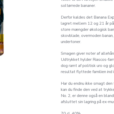
soltørrede bananer.
Derfor kaldes det Banana Exp
lagret mellem 12 og 21 år på
store mængder økologisk bana
skovblade, overmoden banan, v
undertoner.
Smagen giver noter af allehån
Udtrykket hylder Riascos-fami
dog ramt af politisk uro og gl
resultat flyttede familien ind
Har du endnu ikke smagt den 
kan du finde den ved at trykk
No. 2, er denne også en blan
afsluttet sin lagring på ex-mu
70 cl. 40%