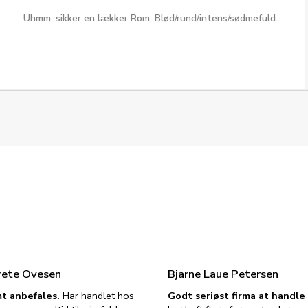
Uhmm, sikker en lækker Rom, Blød/rund/intens/sødmefuld.
rete Ovesen
Bjarne Laue Petersen
t anbefales.
Har handlet hos
Godt seriøst firma at handl