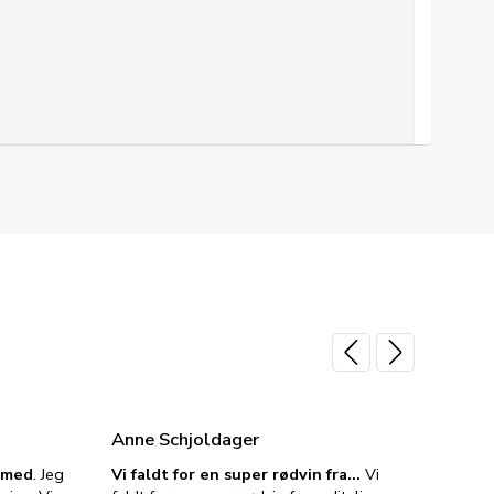
Anne Schjoldager
Jette
e med
. Jeg
Vi faldt for en super rødvin fra…
Vi
VIN M