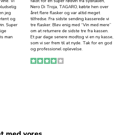
vine. Vi
faldt for en super rødvin fra syditalien,
VIN M
ludselig
Nero Di Troja, TAGARO, købte hen over
velsma
en jeg
året flere flasker og var altid meget
vejled
etent og
tilfredse. Fra sidste sending kasserede vi
god ve
in. Super
tre flasker. Blev enig med “Vin med mere”
har a
lige
om at returnere de sidste tre fra kassen.
lytten
vis man
Et par dage senere modtog vi en ny kasse,
i forb
som vi ser frem til at nyde. Tak for en god
så meg
og professionel oplevelse.
den. D
to fyl
Ingen
erstat
service
et med vores