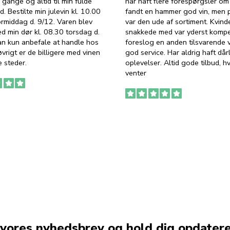
 gange og altid til min fulde
har haft flere forespørgsler om 
d. Bestilte min julevin kl. 10.00
fandt en hammer god vin, men p
ormiddag d. 9/12. Varen blev
var den ude af sortiment. Kvind
ed min dør kl. 08.30 torsdag d.
snakkede med var yderst komp
an kun anbefale at handle hos
foreslog en anden tilsvarende v
vrigt er de billigere med vinen
god service. Har aldrig haft dår
 steder.
oplevelser. Altid gode tilbud, h
venter
 vores nyhedsbrev og hold dig opdater