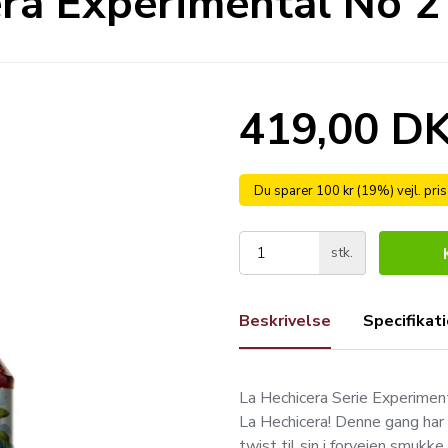
ra Experimental No 2
419,00 D
Du sparer 100 kr (19%) vejl. pri
stk.
Beskrivelse
Specifikat
La Hechicera Serie Experimen
La Hechicera! Denne gang har d
twist til sin i forvejen smukk