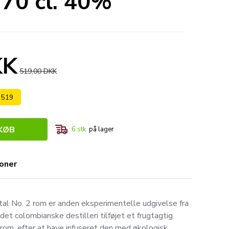
 70 cl. 40%
KK
519,00 DKK
s 519
KØB
6
stk.
på lager
ioner
tal No. 2 rom er anden eksperimentelle udgivelse fra
et colombianske destilleri tilføjet et frugtagtig
e rom, efter at have infuseret den med økologisk