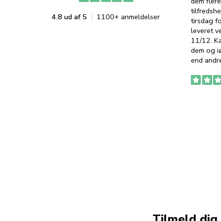
dem flere
tilfredshe
4.8 ud af 5
1100+ anmeldelser
tirsdag f
leveret v
11/12. K
dem og iø
end andre
Tilmeld dig