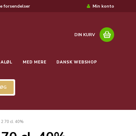
e forsendelser
Min konto
DIN KURV
IALØL
MED MERE
DANSK WEBSHOP
 2 70 cl. 40%