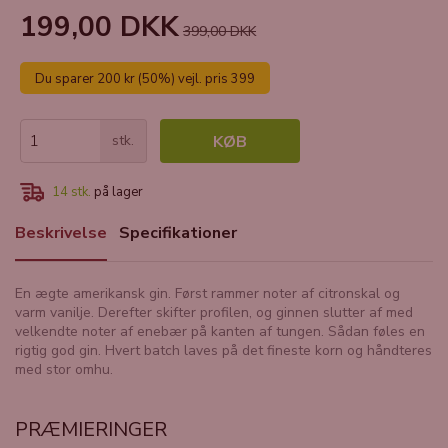
199,00 DKK
399,00 DKK
Du sparer 200 kr (50%) vejl. pris 399
stk.
KØB
14
stk.
på lager
Beskrivelse
Specifikationer
En ægte amerikansk gin. Først rammer noter af citronskal og
varm vanilje. Derefter skifter profilen, og ginnen slutter af med
velkendte noter af enebær på kanten af tungen. Sådan føles en
rigtig god gin. Hvert batch laves på det fineste korn og håndteres
med stor omhu.
PRÆMIERINGER