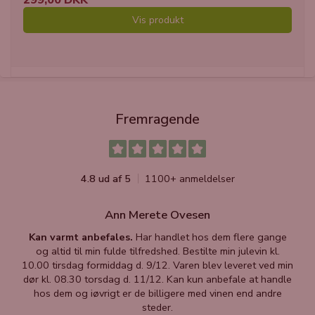
299,00 DKK
Vis produkt
Fremragende
4.8 ud af 5
1100+ anmeldelser
Ann Merete Ovesen
Kan varmt anbefales.
Har handlet hos dem flere gange
og altid til min fulde tilfredshed. Bestilte min julevin kl.
f
10.00 tirsdag formiddag d. 9/12. Varen blev leveret ved min
p
dør kl. 08.30 torsdag d. 11/12. Kan kun anbefale at handle
hos dem og iøvrigt er de billigere med vinen end andre
t
steder.