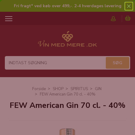
Fri fragt* ved køb over 499,-
.
2-4 hverdages levering
T
o
g
g
l
e
n
a
v
i
g
Forside
SHOP
SPIRITUS
GIN
a
FEW American Gin 70 cl. - 40%
t
FEW American Gin 70 cl. - 40%
i
o
n