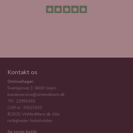
Kontakt os
Online/lager:
Sverigesvej 3, 6600 Vejen
kundeservice@vinmedmere.dk
Tlf.: 22991455
CVR nr. 35523510
©2025 VinMedMere.dk Alle
rettigheder forbeholdes
Se vores butik: