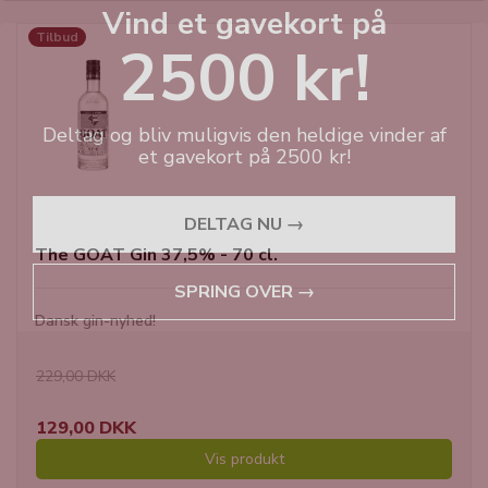
Vind et gavekort på
Tilbud
2500 kr!
Deltag og bliv muligvis den heldige vinder af
et gavekort på 2500 kr!
DELTAG NU →
The GOAT Gin 37,5% - 70 cl.
SPRING OVER →
Dansk gin-nyhed!
229,00 DKK
129,00 DKK
Vis produkt