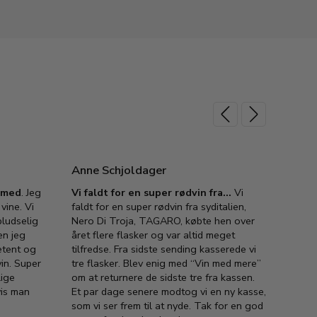
Anne Schjoldager
Jette
e med
. Jeg
Vi faldt for en super rødvin fra…
Vi
VIN M
vine. Vi
faldt for en super rødvin fra syditalien,
VIN M
ludselig
Nero Di Troja, TAGARO, købte hen over
velsma
en jeg
året flere flasker og var altid meget
vejled
etent og
tilfredse. Fra sidste sending kasserede vi
god ve
in. Super
tre flasker. Blev enig med “Vin med mere”
har a
lige
om at returnere de sidste tre fra kassen.
lytten
vis man
Et par dage senere modtog vi en ny kasse,
i forb
som vi ser frem til at nyde. Tak for en god
så meg