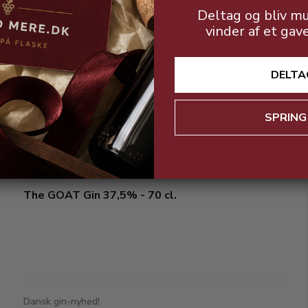
Deltag og bliv mu
vinder af et gav
DELTA
KUN 29 kr. pr. flaske (20 CL.)
SPRING
The GOAT Gin 37,5% - 70 cl.
Dansk gin-nyhed!