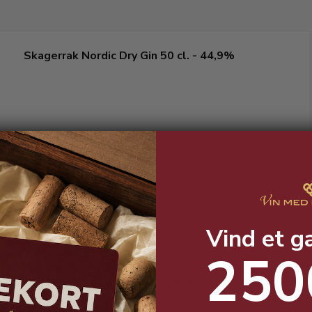
Skagerrak Nordic Dry Gin 50 cl. - 44,9%
Den ultimative nordiske gin!
Vind et g
250
Old Lady's London Dry Gin 20 cl. - 37,5%