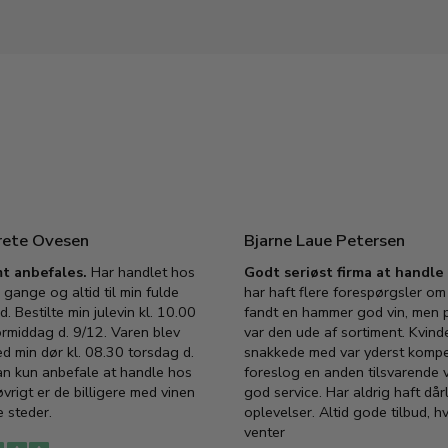
rete Ovesen
Bjarne Laue Petersen
t anbefales.
Har handlet hos
Godt seriøst firma at handl
 gange og altid til min fulde
har haft flere forespørgsler om 
d. Bestilte min julevin kl. 10.00
fandt en hammer god vin, men p
ormiddag d. 9/12. Varen blev
var den ude af sortiment. Kvind
ed min dør kl. 08.30 torsdag d.
snakkede med var yderst komp
an kun anbefale at handle hos
foreslog en anden tilsvarende v
vrigt er de billigere med vinen
god service. Har aldrig haft dår
 steder.
oplevelser. Altid gode tilbud, h
venter