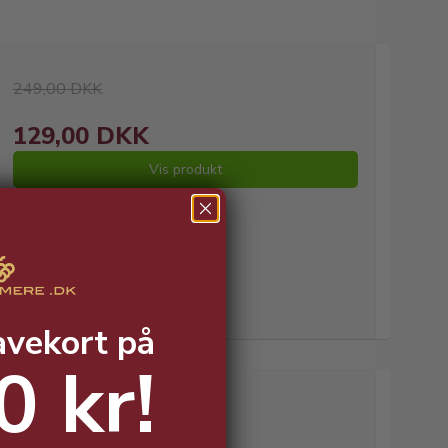
249,00 DKK
129,00 DKK
Vis produkt
avekort på
0 kr!
55,00 DKK v/ 4 stk.