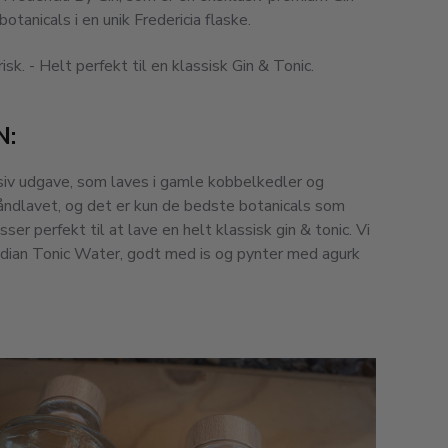
tanicals i en unik Fredericia flaske.
sk. - Helt perfekt til en klassisk Gin & Tonic.
N:
usiv udgave, som laves i gamle kobbelkedler og
 håndlavet, og det er kun de bedste botanicals som
ser perfekt til at lave en helt klassisk gin & tonic. Vi
ndian Tonic Water, godt med is og pynter med agurk