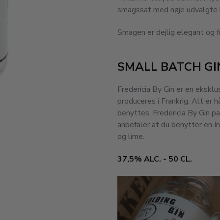
smagssat med nøje udvalgte bo
Smagen er dejlig elegant og fri
SMALL BATCH GI
Fredericia By Gin er en ekskl
produceres i Frankrig. Alt er
benyttes. Fredericia By Gin pas
anbefaler at du benytter en I
og lime.
37,5% ALC. - 50 CL.