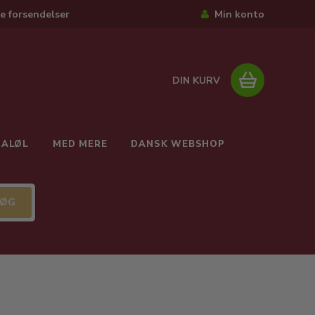
e forsendelser
Min konto
DIN KURV
IALØL
MED MERE
DANSK WEBSHOP