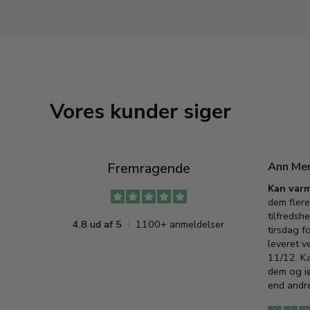
Vores kunder siger
Ann Me
Fremragende
Kan varm
dem flere
tilfredshe
4.8 ud af 5
1100+ anmeldelser
tirsdag f
leveret v
11/12. K
dem og iø
end andre