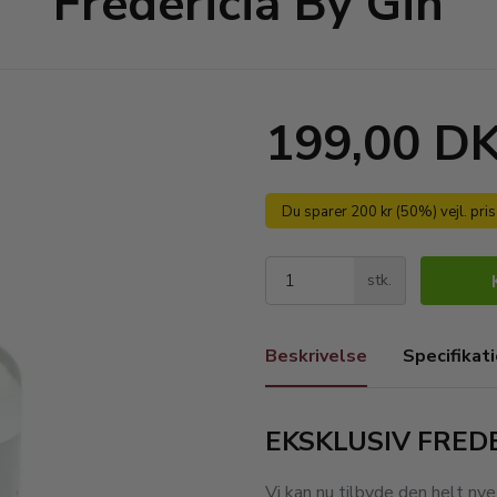
Fredericia By Gin
199,00 D
Du sparer 200 kr (50%) vejl. pri
stk.
Beskrivelse
Specifikat
EKSKLUSIV FREDE
Vi kan nu tilbyde den helt nye