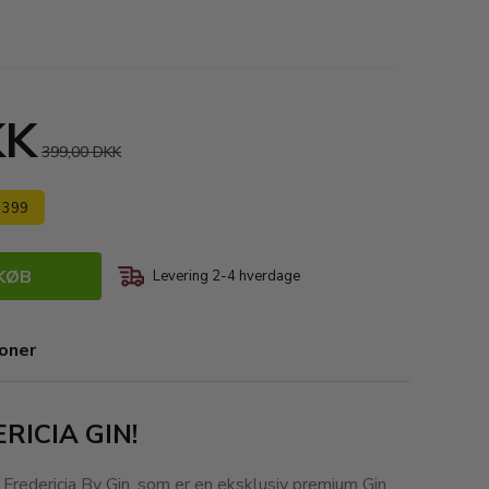
KK
399,00 DKK
s 399
KØB
Levering 2-4 hverdage
ioner
RICIA GIN!
 Fredericia By Gin, som er en eksklusiv premium Gin