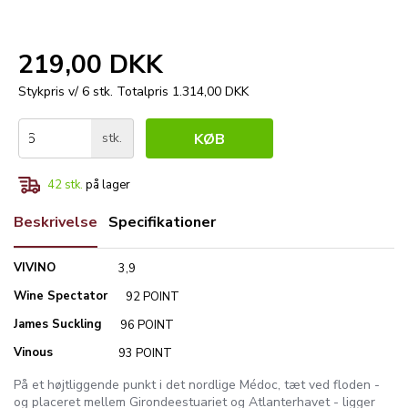
219,00 DKK
Stykpris v/ 6 stk.
Totalpris 1.314,00 DKK
stk.
KØB
42
stk.
på lager
Beskrivelse
Specifikationer
VIVINO
3,9
Wine Spectator
92 POINT
James Suckling
96 POINT
Vinous
93 POINT
På et højtliggende punkt i det nordlige Médoc, tæt ved floden -
og placeret mellem Girondeestuariet og Atlanterhavet - ligger