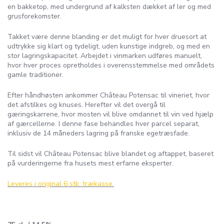
en bakketop, med undergrund af kalksten dækket af ler og med
grusforekomster.
Takket være denne blanding er det muligt for hver druesort at
udtrykke sig klart og tydeligt, uden kunstige indgreb, og med en
stor lagringskapacitet. Arbejdet i vinmarken udføres manuelt,
hvor hver proces opretholdes i overensstemmelse med områdets
gamle traditioner.
Efter håndhøsten ankommer Château Potensac til vineriet, hvor
det afstilkes og knuses. Herefter vil det overgå til
gæringskarrene, hvor mosten vil blive omdannet til vin ved hjælp
af gærcellerne. I denne fase behandles hver parcel separat,
inklusiv de 14 måneders lagring på franske egetræsfade.
Til sidst vil Château Potensac blive blandet og aftappet, baseret
på vurderingerne fra husets mest erfarne eksperter.
Leveres i original 6 stk. trækasse.