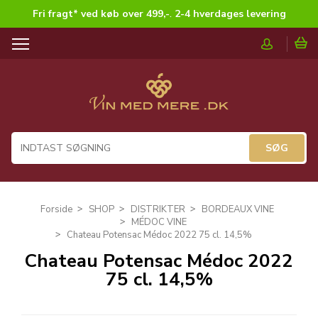
Fri fragt* ved køb over 499,-
.
2-4 hverdages levering
T
o
g
g
l
e
n
a
v
i
g
Forside
SHOP
DISTRIKTER
BORDEAUX VINE
a
MÉDOC VINE
t
Chateau Potensac Médoc 2022 75 cl. 14,5%
i
Chateau Potensac Médoc 2022
o
75 cl. 14,5%
n