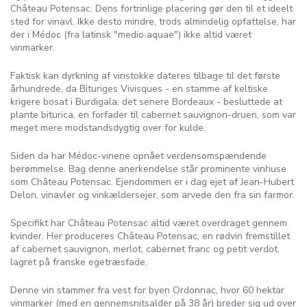
Château Potensac. Dens fortrinlige placering gør den til et ideelt
sted for vinavl. Ikke desto mindre, trods almindelig opfattelse, har
der i Médoc (fra latinsk "medio aquae") ikke altid været
vinmarker.
Faktisk kan dyrkning af vinstokke dateres tilbage til det første
århundrede, da Bituriges Vivisques - en stamme af keltiske
krigere bosat i Burdigala, det senere Bordeaux - besluttede at
plante biturica, en forfader til cabernet sauvignon-druen, som var
meget mere modstandsdygtig over for kulde.
Siden da har Médoc-vinene opnået verdensomspændende
berømmelse. Bag denne anerkendelse står prominente vinhuse
som Château Potensac. Ejendommen er i dag ejet af Jean-Hubert
Delon, vinavler og vinkældersejer, som arvede den fra sin farmor.
Specifikt har Château Potensac altid været overdraget gennem
kvinder. Her produceres Château Potensac, en rødvin fremstillet
af cabernet sauvignon, merlot, cabernet franc og petit verdot,
lagret på franske egetræsfade.
Denne vin stammer fra vest for byen Ordonnac, hvor 60 hektar
vinmarker (med en gennemsnitsalder på 38 år) breder sig ud over