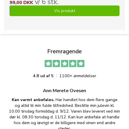
v/ 6 stk.
99,00 DKK
Vis produkt
Fremragende
4.8 ud af 5
1100+ anmeldelser
Ann Merete Ovesen
Kan varmt anbefales.
Har handlet hos dem flere gange
og altid til min fulde tilfredshed. Bestilte min julevin kl.
f
10.00 tirsdag formiddag d. 9/12. Varen blev leveret ved min
p
dør kl. 08.30 torsdag d. 11/12. Kan kun anbefale at handle
hos dem og iøvrigt er de billigere med vinen end andre
t
steder.