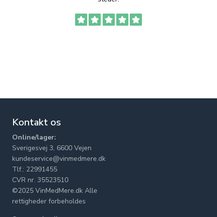
Kontakt os
Online/lager:
Sverigesvej 3, 6600 Vejen
kundeservice@vinmedmere.dk
Tlf.: 22991455
CVR nr. 35523510
©2025 VinMedMere.dk Alle
rettigheder forbeholdes