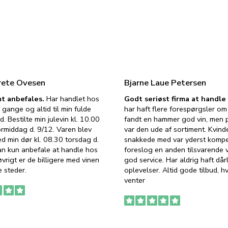
rete Ovesen
Bjarne Laue Petersen
t anbefales.
Har handlet hos
Godt seriøst firma at handl
 gange og altid til min fulde
har haft flere forespørgsler om 
d. Bestilte min julevin kl. 10.00
fandt en hammer god vin, men p
ormiddag d. 9/12. Varen blev
var den ude af sortiment. Kvind
ed min dør kl. 08.30 torsdag d.
snakkede med var yderst komp
an kun anbefale at handle hos
foreslog en anden tilsvarende v
vrigt er de billigere med vinen
god service. Har aldrig haft dår
 steder.
oplevelser. Altid gode tilbud, h
venter