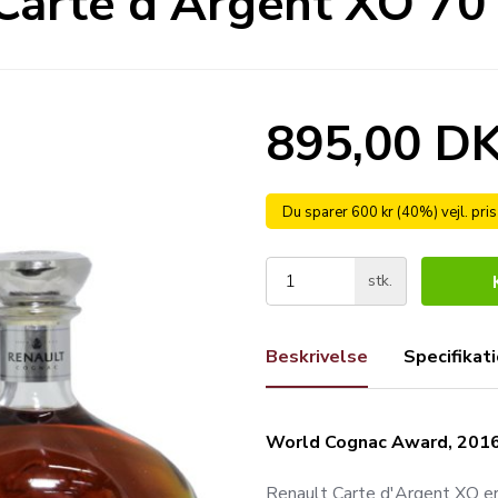
Carte d'Argent XO 70 
895,00 D
Du sparer 600 kr (40%) vejl. pri
stk.
Beskrivelse
Specifikat
World Cognac Award, 201
Renault Carte d'Argent XO e