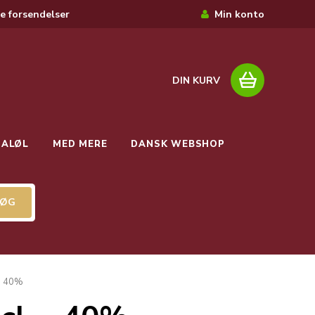
e forsendelser
Min konto
DIN KURV
IALØL
MED MERE
DANSK WEBSHOP
 - 40%