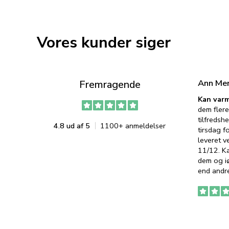
Vores kunder siger
Ann Me
Fremragende
Kan varm
dem flere
tilfredshe
4.8 ud af 5
1100+ anmeldelser
tirsdag f
leveret v
11/12. K
dem og iø
end andre