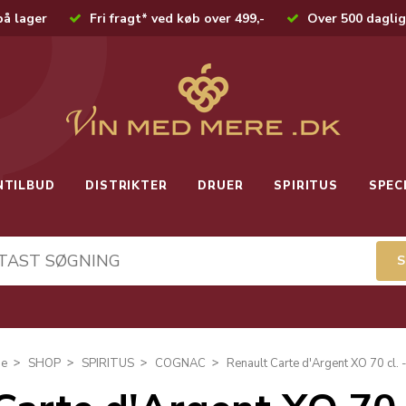
på lager
Fri fragt* ved køb over 499,-
Over 500 daglig
NTILBUD
DISTRIKTER
DRUER
SPIRITUS
SPEC
de
SHOP
SPIRITUS
COGNAC
Renault Carte d'Argent XO 70 cl.