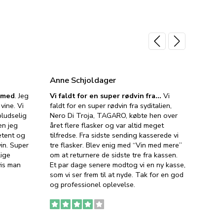
Anne Schjoldager
Jette
e med
. Jeg
Vi faldt for en super rødvin fra…
Vi
VIN M
vine. Vi
faldt for en super rødvin fra syditalien,
VIN M
ludselig
Nero Di Troja, TAGARO, købte hen over
velsma
en jeg
året flere flasker og var altid meget
vejled
etent og
tilfredse. Fra sidste sending kasserede vi
god ve
in. Super
tre flasker. Blev enig med “Vin med mere”
har a
lige
om at returnere de sidste tre fra kassen.
lytten
vis man
Et par dage senere modtog vi en ny kasse,
i forb
som vi ser frem til at nyde. Tak for en god
så meg
og professionel oplevelse.
den. D
to fyl
Ingen
erstat