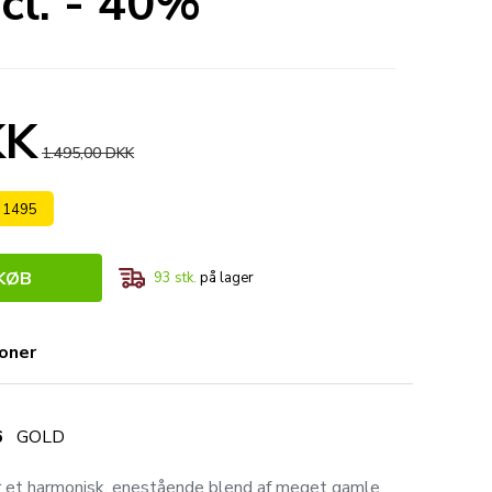
cl. - 40%
KK
1.495,00 DKK
s 1495
KØB
93
stk.
på lager
ioner
6
GOLD
r et harmonisk, enestående blend af meget gamle