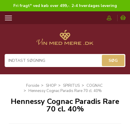
Fri fragt* ved køb over 499,-
.
2-4 hverdages levering
T
o
g
g
l
e
n
a
v
i
g
Forside
SHOP
SPIRITUS
COGNAC
a
Hennessy Cognac Paradis Rare 70 cl. 40%
t
Hennessy Cognac Paradis Rare
i
70 cl. 40%
o
n