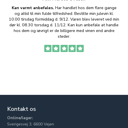
Kan varmt anbefales.
Har handlet hos dem flere gange
og altid til min fulde tilfredshed. Bestilte min julevin kl.
f
10.00 tirsdag formiddag d. 9/12. Varen blev leveret ved min
p
dør kl. 08.30 torsdag d. 11/12. Kan kun anbefale at handle
hos dem og iøvrigt er de billigere med vinen end andre
t
steder.
Kontakt os
Online/lager:
Sverigesvej 3, 6600 Vejen