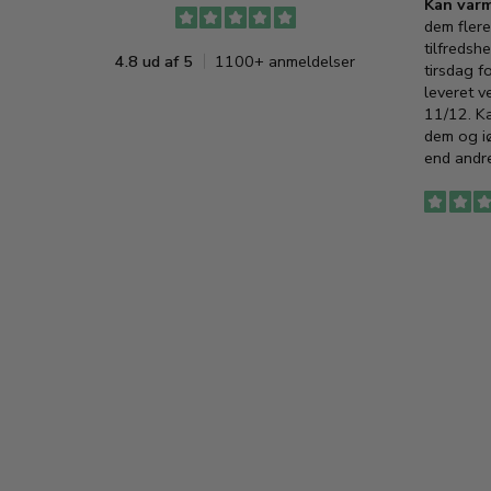
Kan varm
dem flere
tilfredshe
4.8 ud af 5
1100+ anmeldelser
tirsdag f
leveret v
11/12. K
dem og iø
end andre