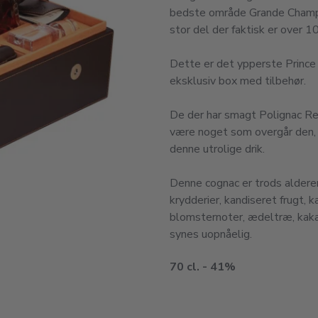
bedste område Grande Champa
stor del der faktisk er over 1
Dette er det ypperste Prince 
eksklusiv box med tilbehør.
De der har smagt Polignac Res
være noget som overgår den,
denne utrolige drik.
Denne cognac er trods alderen f
krydderier, kandiseret frugt,
blomsternoter, ædeltræ, kaka
synes uopnåelig.
70 cl. - 41%