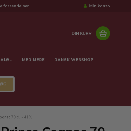
e forsendelser
Min konto
DIN KURV
IALØL
MED MERE
DANSK WEBSHOP
Cognac 70 cl. - 41%