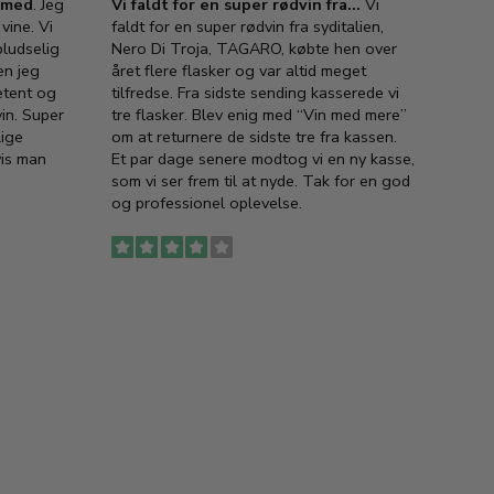
e med
. Jeg
Vi faldt for en super rødvin fra…
Vi
VIN M
vine. Vi
faldt for en super rødvin fra syditalien,
VIN M
ludselig
Nero Di Troja, TAGARO, købte hen over
velsma
en jeg
året flere flasker og var altid meget
vejled
etent og
tilfredse. Fra sidste sending kasserede vi
god ve
in. Super
tre flasker. Blev enig med “Vin med mere”
har a
lige
om at returnere de sidste tre fra kassen.
lytten
vis man
Et par dage senere modtog vi en ny kasse,
i forb
som vi ser frem til at nyde. Tak for en god
så meg
og professionel oplevelse.
den. D
to fyl
Ingen
erstat
service