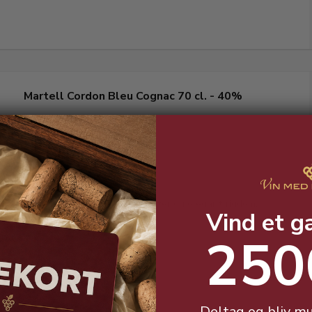
Martell Cordon Bleu Cognac 70 cl. - 40%
Ekplosion af krydrede frugtnoter og elegant rigdom.
Vind et g
250
Deltag og bliv mu