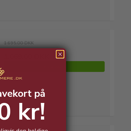
1.695,00 DKK
1.069,00 DKK
Vis produkt
avekort på
0 kr!
ligvis den heldige