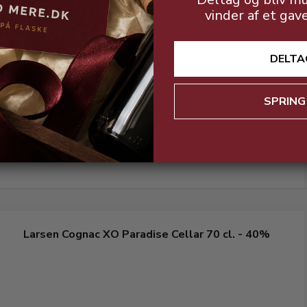
Larsen Cognac VSOP Mature Casks 70 cl. - 40%
vinder af et gav
DELTA
SPRING
Elegant og fyldig smag.
Larsen Cognac XO Paradise Cellar 70 cl. - 40%