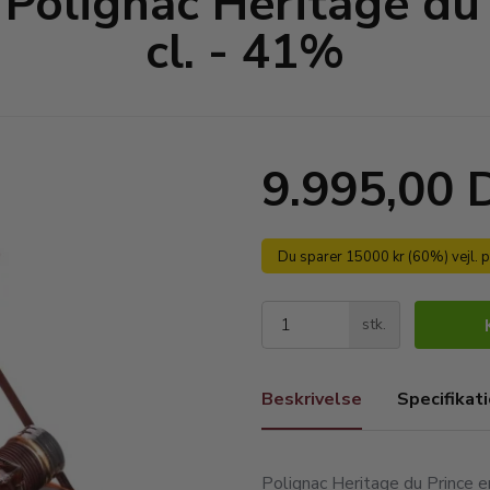
 Polignac Heritage du
cl. - 41%
9.995,00
Du sparer 15000 kr (60%) vejl. 
stk.
Beskrivelse
Specifikat
Polignac Heritage du Prince e