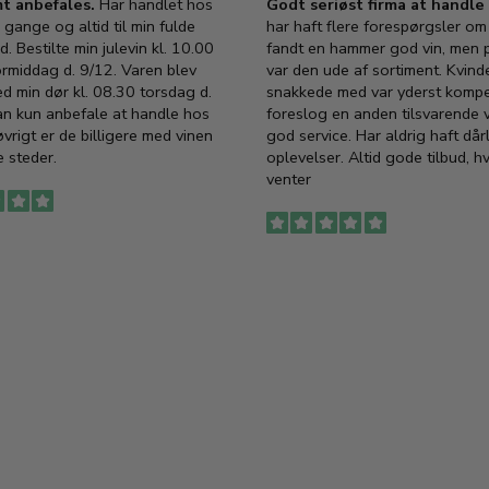
t anbefales.
Har handlet hos
Godt seriøst firma at handl
 gange og altid til min fulde
har haft flere forespørgsler om 
d. Bestilte min julevin kl. 10.00
fandt en hammer god vin, men p
ormiddag d. 9/12. Varen blev
var den ude af sortiment. Kvind
ed min dør kl. 08.30 torsdag d.
snakkede med var yderst komp
an kun anbefale at handle hos
foreslog en anden tilsvarende v
vrigt er de billigere med vinen
god service. Har aldrig haft dår
 steder.
oplevelser. Altid gode tilbud, h
venter