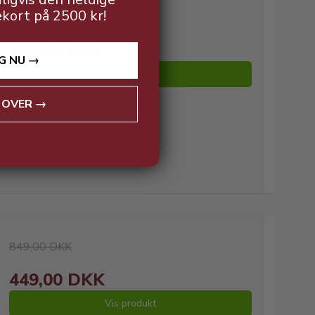
ekort på 2500 kr!
599,00 DKK
299,00 DKK
G NU →
Vis produkt
 OVER →
849,00 DKK
449,00 DKK
Vis produkt