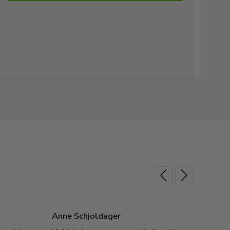
Anne Schjoldager
Jette