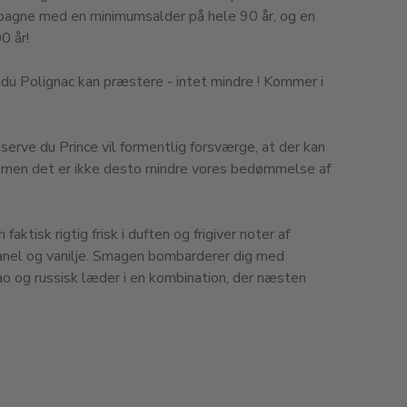
gne med en minimumsalder på hele 90 år, og en
00 år!
du Polignac kan præstere - intet mindre ! Kommer i
erve du Prince vil formentlig forsværge, at der kan
 men det er ikke desto mindre vores bedømmelse af
aktisk rigtig frisk i duften og frigiver noter af
 kanel og vanilje. Smagen bombarderer dig med
o og russisk læder i en kombination, der næsten