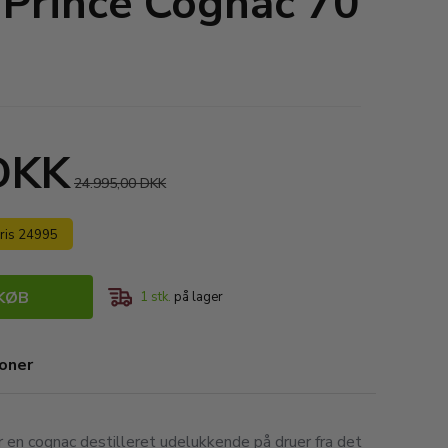
 Prince Cognac 70
 DKK
24.995,00 DKK
pris 24995
KØB
1
stk.
på lager
ioner
r en cognac destilleret udelukkende på druer fra det