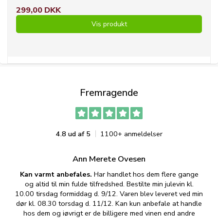
299,00 DKK
Vis produkt
Fremragende
4.8 ud af 5
1100+ anmeldelser
Ann Merete Ovesen
Kan varmt anbefales.
Har handlet hos dem flere gange
og altid til min fulde tilfredshed. Bestilte min julevin kl.
f
10.00 tirsdag formiddag d. 9/12. Varen blev leveret ved min
p
dør kl. 08.30 torsdag d. 11/12. Kan kun anbefale at handle
hos dem og iøvrigt er de billigere med vinen end andre
t