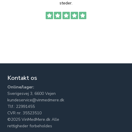
steder.
Kontakt os
Online/lager:
Sverigesvej 3, 6600 Vejen
kundeservice@vinmedmere.dk
Tlf.: 22991455
CVR nr. 35523510
©2025 VinMedMere.dk Alle
rettigheder forbeholdes