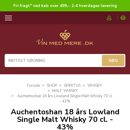
Fri fragt* ved køb over 499,-
.
2-4 hverdages levering
T
o
g
g
l
e
n
a
v
i
g
Forside
SHOP
SPIRITUS
WHISKY
a
MALT WHISKY
t
Auchentoshan 18 års Lowland Single Malt Whisky 70 cl.
i
- 43%
o
Auchentoshan 18 års Lowland
n
Single Malt Whisky 70 cl. -
43%