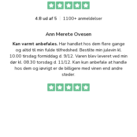
4.8 ud af 5
1100+ anmeldelser
Ann Merete Ovesen
Kan varmt anbefales.
Har handlet hos dem flere gange
og altid til min fulde tilfredshed. Bestilte min julevin kl.
f
10.00 tirsdag formiddag d. 9/12. Varen blev leveret ved min
p
dør kl. 08.30 torsdag d. 11/12. Kan kun anbefale at handle
hos dem og iøvrigt er de billigere med vinen end andre
t
steder.