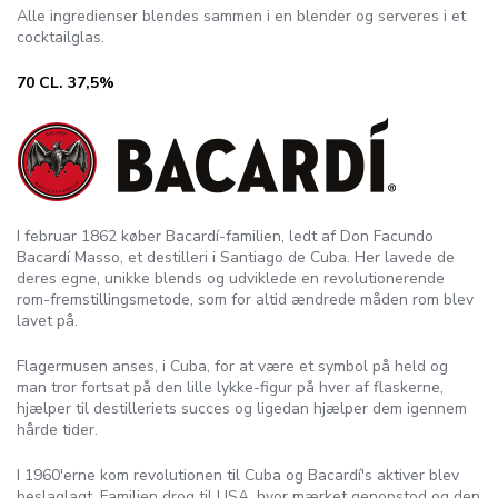
Alle ingredienser blendes sammen i en blender og serveres i et
cocktailglas.
70 CL. 37,5%
I februar 1862 køber Bacardí-familien, ledt af Don Facundo
Bacardí Masso, et destilleri i Santiago de Cuba. Her lavede de
deres egne, unikke blends og udviklede en revolutionerende
rom-fremstillingsmetode, som for altid ændrede måden rom blev
lavet på.
Flagermusen anses, i Cuba, for at være et symbol på held og
man tror fortsat på den lille lykke-figur på hver af flaskerne,
hjælper til destilleriets succes og ligedan hjælper dem igennem
hårde tider.
I 1960'erne kom revolutionen til Cuba og Bacardí's aktiver blev
beslaglagt. Familien drog til USA, hvor mærket genopstod og den