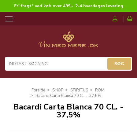
Fri fragt* ved køb over 499,-
.
2-4 hverdages levering
T
o
g
g
l
e
n
a
v
i
g
Forside
SHOP
SPIRITUS
ROM
a
Bacardi Carta Blanca 70 CL. - 37,5%
t
Bacardi Carta Blanca 70 CL. -
i
37,5%
o
n