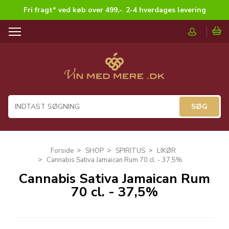
Fri fragt* ved køb over 499,-
.
2-4 hverdages levering
T
o
g
g
l
e
n
a
v
i
g
Forside
SHOP
SPIRITUS
LIKØR
a
Cannabis Sativa Jamaican Rum 70 cl. - 37,5%
t
Cannabis Sativa Jamaican Rum
i
70 cl. - 37,5%
o
n