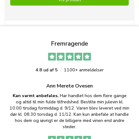
Fremragende
4.8 ud af 5
1100+ anmeldelser
Ann Merete Ovesen
Kan varmt anbefales.
Har handlet hos dem flere gange
og altid til min fulde tilfredshed. Bestilte min julevin kl.
f
10.00 tirsdag formiddag d. 9/12. Varen blev leveret ved min
p
dør kl. 08.30 torsdag d. 11/12. Kan kun anbefale at handle
hos dem og iøvrigt er de billigere med vinen end andre
t
steder.