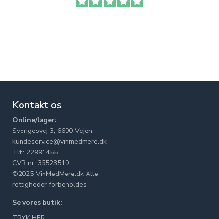
Kontakt os
Online/lager:
Sverigesvej 3, 6600 Vejen
kundeservice@vinmedmere.dk
Tlf.: 22991455
CVR nr. 35523510
©2025 VinMedMere.dk Alle
rettigheder forbeholdes
Se vores butik:
TRYK HER