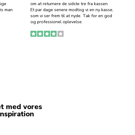
lige
om at returnere de sidste tre fra kassen.
lytten
vis man
Et par dage senere modtog vi en ny kasse,
i forb
som vi ser frem til at nyde. Tak for en god
så meg
og professionel oplevelse.
den. D
to fyl
Ingen
erstat
service
et med vores
nspiration