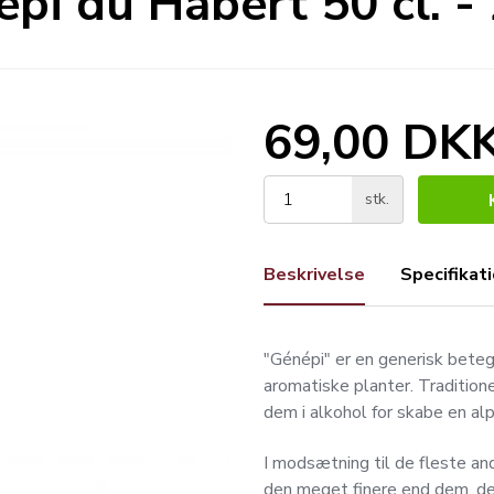
pi du Habert 50 cl. 
69,00 DK
stk.
Beskrivelse
Specifikat
"Génépi" er en generisk betegn
aromatiske planter. Tradition
dem i alkohol for skabe en alp
I modsætning til de fleste an
den meget finere end dem, de