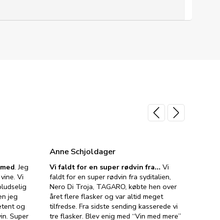
Anne Schjoldager
Jette
e med
. Jeg
Vi faldt for en super rødvin fra…
Vi
VIN M
vine. Vi
faldt for en super rødvin fra syditalien,
VIN M
ludselig
Nero Di Troja, TAGARO, købte hen over
velsma
en jeg
året flere flasker og var altid meget
vejled
etent og
tilfredse. Fra sidste sending kasserede vi
god ve
in. Super
tre flasker. Blev enig med “Vin med mere”
har a