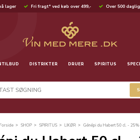
på lager
Fri fragt* ved køb over 499,-
Over 500 daglig
NTILBUD
DISTRIKTER
DRUER
SPIRITUS
SPEC
Forside
SHOP
SPIRITUS
LIKØR
Génépi du Habert 50 cl. - 25%