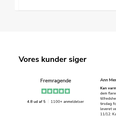
Vores kunder siger
Ann Me
Fremragende
Kan varm
dem flere
tilfredshe
4.8 ud af 5
1100+ anmeldelser
tirsdag f
leveret v
11/12. K