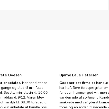
rete Ovesen
Bjarne Laue Petersen
t anbefales.
Har handlet hos
Godt seriøst firma at handl
 gange og altid til min fulde
har haft flere forespørgsler om 
d. Bestilte min julevin kl. 10.00
fandt en hammer god vin, men p
ormiddag d. 9/12. Varen blev
var den ude af sortiment. Kvind
ed min dør kl. 08.30 torsdag d.
snakkede med var yderst komp
an kun anbefale at handle hos
foreslog en anden tilsvarende v