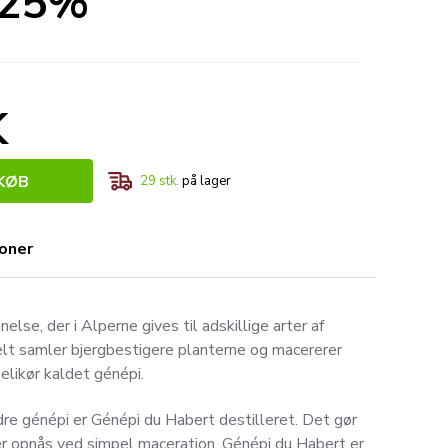
- 25%
K
KØB
29
stk.
på lager
ioner
else, der i Alperne gives til adskillige arter af
elt samler bjergbestigere planterne og macererer
elikør kaldet génépi.
dre génépi er Génépi du Habert destilleret. Det gør
r opnås ved simpel maceration. Génépi du Habert er