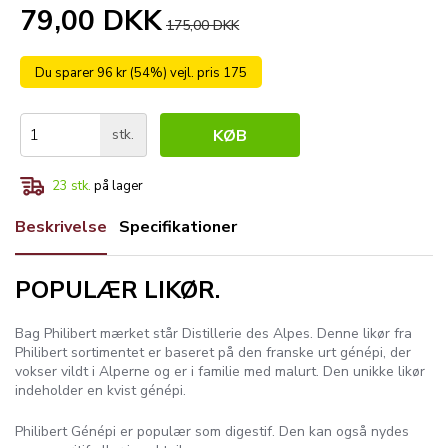
79,00 DKK
175,00 DKK
Du sparer 96 kr (54%) vejl. pris 175
stk.
KØB
23
stk.
på lager
Beskrivelse
Specifikationer
POPULÆR LIKØR.
Bag Philibert mærket står Distillerie des Alpes. Denne likør fra
Philibert sortimentet er baseret på den franske urt génépi, der
vokser vildt i Alperne og er i familie med malurt. Den unikke likør
indeholder en kvist génépi.
Philibert Génépi er populær som digestif. Den kan også nydes