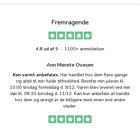
Fremragende
4.8 ud af 5
1100+ anmeldelser
Ann Merete Ovesen
Kan varmt anbefales.
Har handlet hos dem flere gange
og altid til min fulde tilfredshed. Bestilte min julevin kl.
f
10.00 tirsdag formiddag d. 9/12. Varen blev leveret ved min
p
dør kl. 08.30 torsdag d. 11/12. Kan kun anbefale at handle
hos dem og iøvrigt er de billigere med vinen end andre
t
steder.