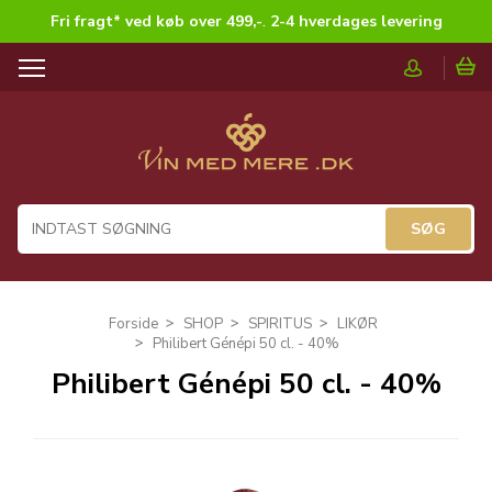
Fri fragt* ved køb over 499,-
.
2-4 hverdages levering
T
o
g
g
l
e
n
a
v
i
g
Forside
SHOP
SPIRITUS
LIKØR
a
Philibert Génépi 50 cl. - 40%
t
Philibert Génépi 50 cl. - 40%
i
o
n