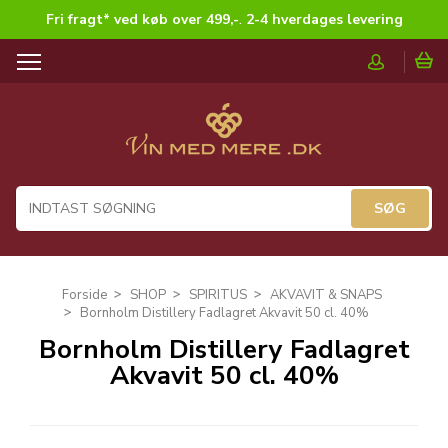
Fri fragt* ved køb over 499,-
.
2-4 hverdages levering
T
o
g
g
l
e
n
a
v
i
g
Forside
SHOP
SPIRITUS
AKVAVIT & SNAPS
a
Bornholm Distillery Fadlagret Akvavit 50 cl. 40%
t
Bornholm Distillery Fadlagret
i
Akvavit 50 cl. 40%
o
n