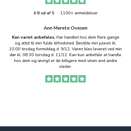
4.8 ud af 5
1100+ anmeldelser
Ann Merete Ovesen
Kan varmt anbefales.
Har handlet hos dem flere gange
og altid til min fulde tilfredshed. Bestilte min julevin kl.
f
10.00 tirsdag formiddag d. 9/12. Varen blev leveret ved min
p
dør kl. 08.30 torsdag d. 11/12. Kan kun anbefale at handle
hos dem og iøvrigt er de billigere med vinen end andre
t
steder.