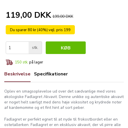
119,00 DKK
199,00 DKK
Du sparer 80 kr (40%) vejl. pris 199
stk.
KØB
150
stk.
på lager
Beskrivelse
Specifikationer
Oplev en smagsoplevelse ud over det sædvanlige med vores
økologiske Fadlagret Akvavit. Denne unikke og autentiske akvavit
er noget helt særligt med dens høje viskositet og krydrede noter
af kardemomme og et fint hint af sort peber.
Fadlagret er perfekt egnet til at nyde til frokostbordet eller en
ostetallerken. Fadlagret er en eksklusiv akvavit, der vil pirre alle