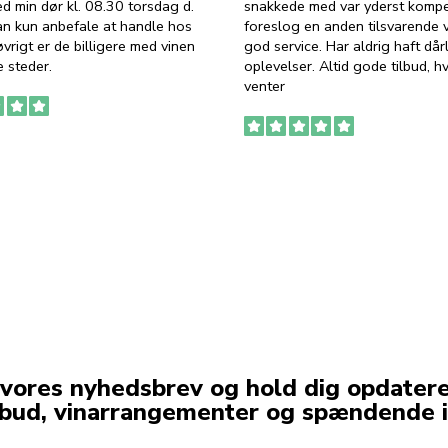
ed min dør kl. 08.30 torsdag d.
snakkede med var yderst komp
an kun anbefale at handle hos
foreslog en anden tilsvarende v
vrigt er de billigere med vinen
god service. Har aldrig haft dår
 steder.
oplevelser. Altid gode tilbud, h
venter
 vores nyhedsbrev og hold dig opdater
lbud, vinarrangementer og spændende i