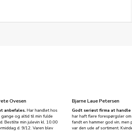
rete Ovesen
Bjarne Laue Petersen
t anbefales.
Har handlet hos
Godt seriøst firma at handl
 gange og altid til min fulde
har haft flere forespørgsler om 
d. Bestilte min julevin kl. 10.00
fandt en hammer god vin, men p
ormiddag d. 9/12. Varen blev
var den ude af sortiment. Kvind