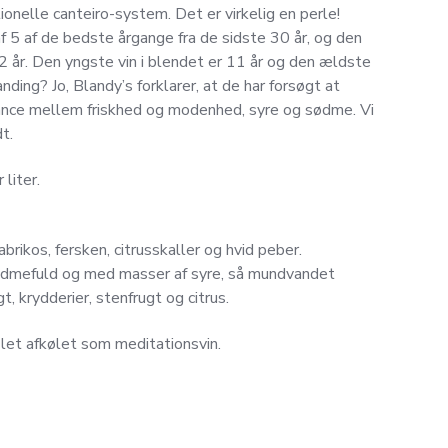
tionelle canteiro-system. Det er virkelig en perle!
 5 af de bedste årgange fra de sidste 30 år, og den
 år. Den yngste vin i blendet er 11 år og den ældste
nding? Jo, Blandy’s forklarer, at de har forsøgt at
ance mellem friskhed og modenhed, syre og sødme. Vi
t.
liter.
brikos, fersken, citrusskaller og hvid peber.
sødmefuld og med masser af syre, så mundvandet
gt, krydderier, stenfrugt og citrus.
 let afkølet som meditationsvin.