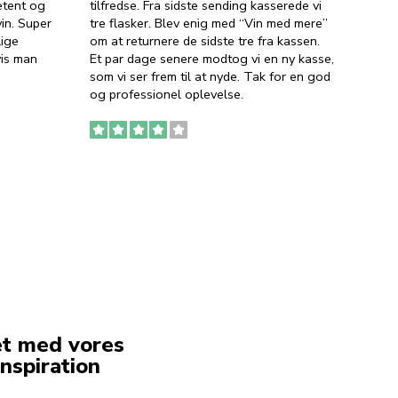
etent og
tilfredse. Fra sidste sending kasserede vi
god ve
in. Super
tre flasker. Blev enig med “Vin med mere”
har a
lige
om at returnere de sidste tre fra kassen.
lytten
vis man
Et par dage senere modtog vi en ny kasse,
i forb
som vi ser frem til at nyde. Tak for en god
så meg
og professionel oplevelse.
den. D
to fyl
Ingen
erstat
service
et med vores
nspiration