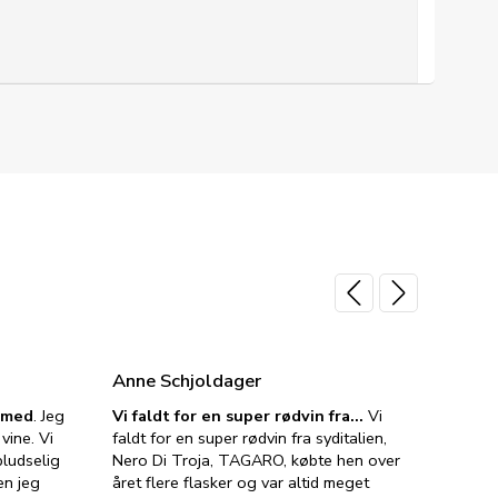
Anne Schjoldager
Jette
e med
. Jeg
Vi faldt for en super rødvin fra…
Vi
VIN M
vine. Vi
faldt for en super rødvin fra syditalien,
VIN M
ludselig
Nero Di Troja, TAGARO, købte hen over
velsma
en jeg
året flere flasker og var altid meget
vejled