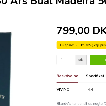
30 Års Bual Madeira 50
799,00 D
Du sparer 500 kr (38%) vejl. pri
stk.
Beskrivelse
Specifikat
VIVINO
4,4
Blandy’s har sendt os nogle f