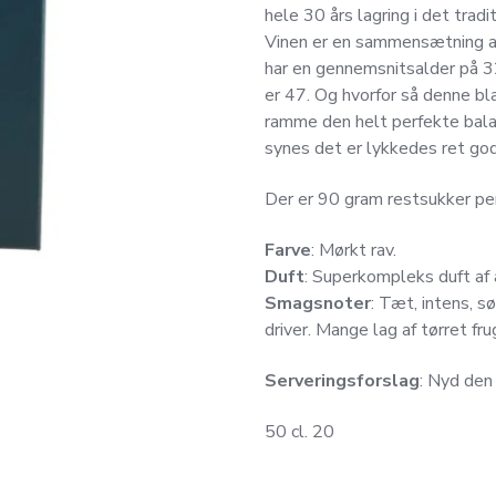
hele 30 års lagring i det tradi
Vinen er en sammensætning af
har en gennemsnitsalder på 32
er 47. Og hvorfor så denne bla
ramme den helt perfekte bal
synes det er lykkedes ret god
Der er 90 gram restsukker per 
Farve
: Mørkt rav.
Duft
: Superkompleks duft af a
Smagsnoter
: Tæt, intens, 
driver. Mange lag af tørret fru
Serveringsforslag
: Nyd den
50 cl. 20