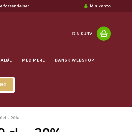
e forsendelser
Min konto
DIN KURV
IALØL
MED MERE
DANSK WEBSHOP
0 cl. - 20%