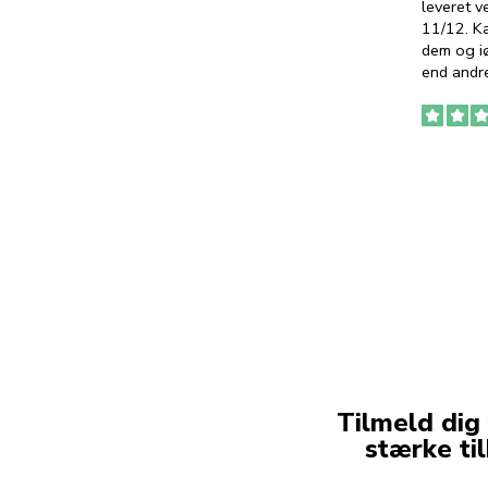
leveret v
11/12. K
dem og iø
end andre
Tilmeld dig
stærke ti