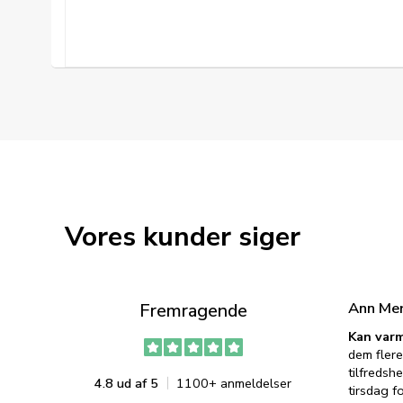
Vores kunder siger
Ann Me
Fremragende
Kan varm
dem flere
tilfredshe
4.8 ud af 5
1100+ anmeldelser
tirsdag f