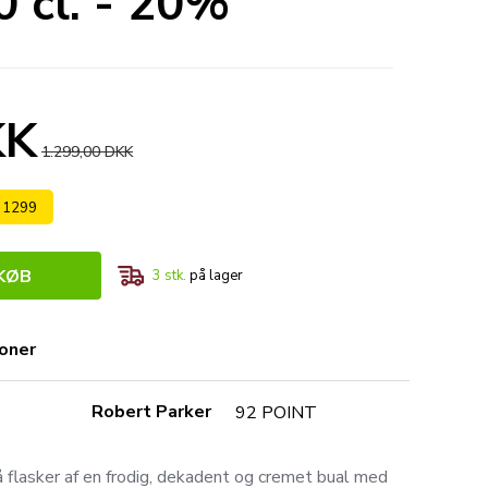
 cl. - 20%
KK
1.299,00 DKK
s 1299
KØB
3
stk.
på lager
ioner
Robert Parker
92 POINT
å flasker af en frodig, dekadent og cremet bual med