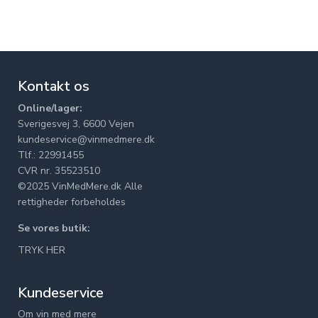
Kontakt os
Online/lager:
Sverigesvej 3, 6600 Vejen
kundeservice@vinmedmere.dk
Tlf.: 22991455
CVR nr. 35523510
©2025 VinMedMere.dk Alle
rettigheder forbeholdes
Se vores butik:
TRYK HER
Kundeservice
Om vin med mere