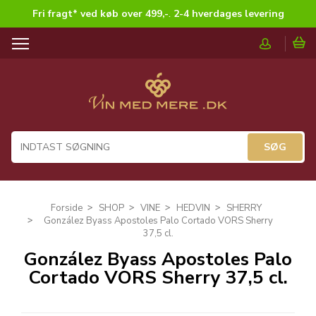
Fri fragt* ved køb over 499,-
.
2-4 hverdages levering
T
o
g
g
l
e
n
a
v
i
g
Forside
SHOP
VINE
HEDVIN
SHERRY
a
González Byass Apostoles Palo Cortado VORS Sherry
t
37,5 cl.
i
González Byass Apostoles Palo
o
Cortado VORS Sherry 37,5 cl.
n