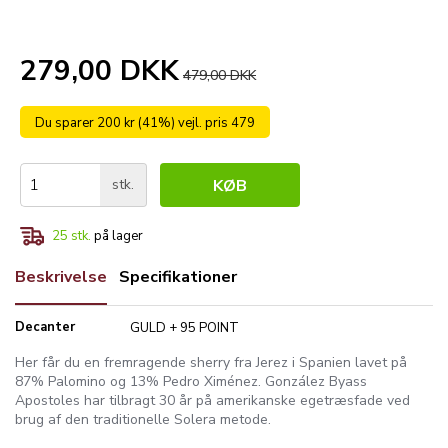
279,00 DKK
479,00 DKK
Du sparer 200 kr (41%) vejl. pris 479
stk.
KØB
25
stk.
på lager
Beskrivelse
Specifikationer
Decanter
GULD + 95 POINT
Her får du en fremragende sherry fra Jerez i Spanien lavet på
87% Palomino og 13% Pedro Ximénez. González Byass
Apostoles har tilbragt 30 år på amerikanske egetræsfade ved
brug af den traditionelle Solera metode.