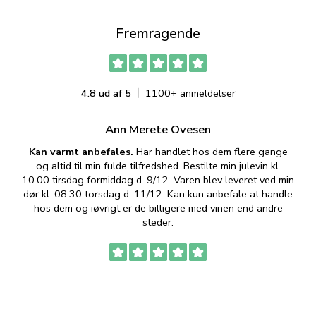
Fremragende
4.8 ud af 5
1100+ anmeldelser
Ann Merete Ovesen
Kan varmt anbefales.
Har handlet hos dem flere gange
og altid til min fulde tilfredshed. Bestilte min julevin kl.
f
10.00 tirsdag formiddag d. 9/12. Varen blev leveret ved min
p
dør kl. 08.30 torsdag d. 11/12. Kan kun anbefale at handle
hos dem og iøvrigt er de billigere med vinen end andre
t
steder.